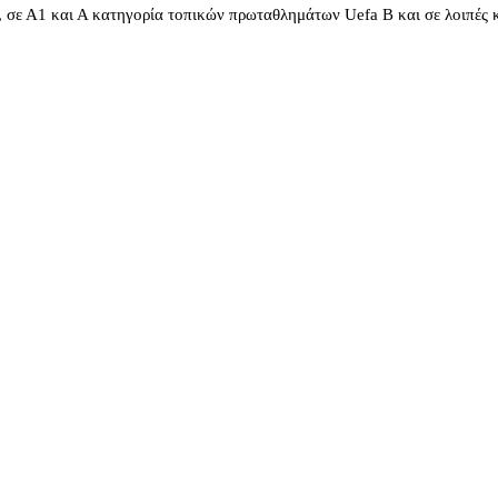
, σε Α1 και Α κατηγορία τοπικών πρωταθλημάτων Uefa B και σε λοιπές 