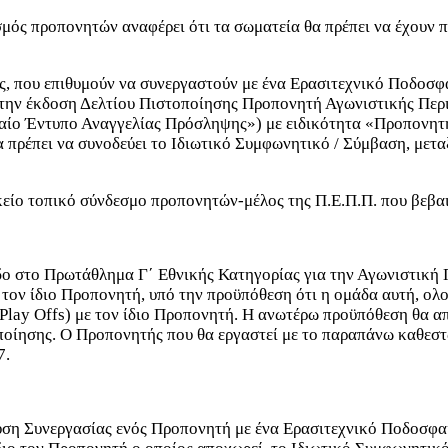
μός προπονητών αναφέρει ότι τα σωματεία θα πρέπει να έχουν 
ας, που επιθυμούν να συνεργαστούν με ένα Ερασιτεχνικό Ποδοσ
την έκδοση Δελτίου Πιστοποίησης Προπονητή Αγωνιστικής Περιό
αίο Έντυπο Αναγγελίας Πρόσληψης») με ειδικότητα «Προπονητή
α πρέπει να συνοδεύει το Ιδιωτικό Συμφωνητικό / Σύμβαση, μετ
είο τοπικό σύνδεσμο προπονητών-μέλος της Π.Ε.Π.Π. που βεβαιώ
δο στο Πρωτάθλημα Γ΄ Εθνικής Κατηγορίας για την Αγωνιστική
 τον ίδιο Προπονητή, υπό την προϋπόθεση ότι η ομάδα αυτή, ο
Play Offs) με τον ίδιο Προπονητή. Η ανωτέρω προϋπόθεση θα απ
τοποίησης. Ο Προπονητής που θα εργαστεί με το παραπάνω καθεσ
7.
ση Συνεργασίας ενός Προπονητή με ένα Ερασιτεχνικό Ποδοσφαιρι