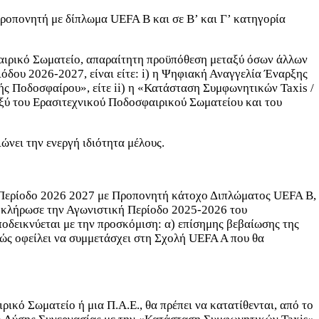
προπονητή με δίπλωμα UEFA B και σε Β’ και Γ’ κατηγορία
φαιρικό Σωματείο, απαραίτητη προϋπόθεση μεταξύ όσων άλλων
δου 2026-2027, είναι είτε: i) η Ψηφιακή Αναγγελία Έναρξης
ς Ποδοσφαίρου», είτε ii) η «Κατάσταση Συμφωνητικών Taxis /
αξύ του Ερασιτεχνικού Ποδοσφαιρικού Σωματείου και του
νει την ενεργή ιδιότητα μέλους.
 Περίοδο 2026 2027 με Προπονητή κάτοχο Διπλώματος UEFA B,
λοκλήρωσε την Αγωνιστική Περίοδο 2025-2026 του
οδεικνύεται με την προσκόμιση: α) επίσημης βεβαίωσης της
τώς οφείλει να συμμετάσχει στη Σχολή UEFA A που θα
κό Σωματείο ή μια Π.Α.Ε., θα πρέπει να κατατίθενται, από το