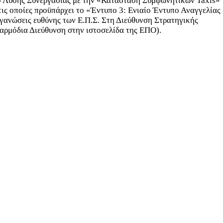
κό Λύσης Συνεργασίας με την «Κατάσταση Συμφωνητικών Taxis»
τις οποίες προϋπάρχει το «Έντυπο 3: Ενιαίο Έντυπο Αναγγελίας
οργανώσεις ευθύνης των Ε.Π.Σ. Στη Διεύθυνση Στρατηγικής
η αρμόδια Διεύθυνση στην ιστοσελίδα της ΕΠΟ).