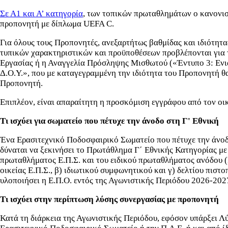
Σε Α1 και Α’ κατηγορία
, των τοπικών πρωταθλημάτων ο κανονισ
προπονητή με δίπλωμα UEFA C.
Για όλους τους Προπονητές, ανεξαρτήτως βαθμίδας και ιδιότητ
τυπικών χαρακτηριστικών και προϋποθέσεων προβλέπονται για 
Εργασίας ή η Αναγγελία Πρόσληψης Μισθωτού («Έντυπο 3: Ενι
Δ.Ο.Υ.», που με καταγεγραμμένη την ιδιότητα του Προπονητή θ
Προπονητή.
Επιπλέον, είναι απαραίτητη η προσκόμιση εγγράφου από τον οικ
Τι ισχύει για σωματείο που πέτυχε την άνοδο στη Γ' Εθνική
Ένα Ερασιτεχνικό Ποδοσφαιρικό Σωματείο που πέτυχε την άνο
δύναται να ξεκινήσει το Πρωτάθλημα Γ΄ Εθνικής Κατηγορίας με
πρωταθλήματος Ε.Π.Σ. και του ειδικού πρωταθλήματος ανόδου (
οικείας Ε.Π.Σ., β) ιδιωτικού συμφωνητικού και γ) δελτίου πισ
υλοποιήσει η Ε.Π.Ο. εντός της Αγωνιστικής Περιόδου 2026-202
Τι ισχύει στην περίπτωση λύσης συνεργασίας με προπονητή
Κατά τη διάρκεια της Αγωνιστικής Περιόδου, εφόσον υπάρξει Λύ