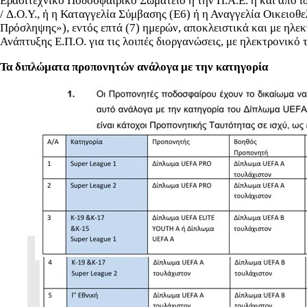
Ερασιτεχνικό Ποδοσφαιρικό Σωματείο ή την Π.Α.Ε. ή και από 
/ Δ.Ο.Υ., ή η Καταγγελία Σύμβασης (Ε6) ή η Αναγγελία Οικειοθ
Πρόσληψης»), εντός επτά (7) ημερών, αποκλειστικά και με ηλεκ
Ανάπτυξης Ε.Π.Ο. για τις λοιπές διοργανώσεις, με ηλεκτρονικό 
Τα διπλώματα προπονητών ανάλογα με την κατηγορία