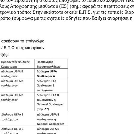
ίδιο τον Προπονητή ο οποίος αποχωρεί, το Ιδιωτικό Συμφωνητι
ελούς Αποχώρησης μισθωτού (Ε5) (σημ: αφορά τις περιπτώσεις σ
τρονικό τρόπο: Στην εκάστοτε οικεία Ε.Π.Σ. για τις τοπικές δι
τρόπο (σύμφωνα με τις σχετικές οδηγίες που θα έχει αναρτήσει 