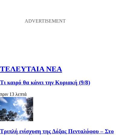
ΤΕΛΕΥΤΑΙΑ ΝΕΑ
Τι καιρό θα κάνει την Κυριακή (9/8)
πριν 13 λεπτά
Τριπλή ενίσχυση της Δόξας Πενταλόφου – Στο