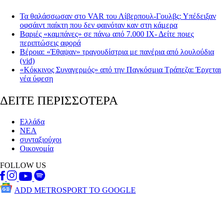
Τα θαλάσσωσαν στο VAR του Λίβερπουλ-Γουλβς: Υπέδειξαν
οφσάιντ παίκτη που δεν φαινόταν καν στη κάμερα
Βαριές «καμπάνες» σε πάνω από 7.000 ΙΧ- Δείτε ποιες
περιπτώσεις αφορά
Βέροια: «Έθαψαν» τραγουδίστρια με πανέρια από λουλούδια
(vid)
«Κόκκινος Συναγερμός» από την Παγκόσμια Τράπεζα: Έρχεται
νέα ύφεση
ΔΕΙΤΕ ΠΕΡΙΣΣΟΤΕΡΑ
Ελλάδα
ΝΕΑ
συνταξιούχοι
Οικονομία
FOLLOW US
ADD METROSPORT TO GOOGLE