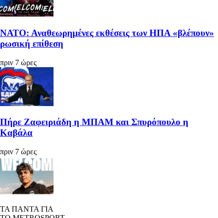
ΝΑΤΟ: Αναθεωρημένες εκθέσεις των ΗΠΑ «βλέπουν»
ρωσική επίθεση
πριν 7 ώρες
Πήρε Ζαφειριάδη η ΜΠΑΜ και Σπυρόπουλο η
Καβάλα
πριν 7 ώρες
ΤΑ ΠΑΝΤΑ ΓΙΑ
ΤΟ METROSPORT