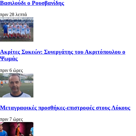
Βασιλούδι ο Ρουσβανίδης
πριν 28 λεπτά
Ακρίτες Συκεών: Συνεργάτης του Ακριτόπουλου ο
Ψωμάς
πριν 6 ώρες
Μεταγραφικές προσθήκες-επιστροφές στους Λύκους
πριν 7 ώρες