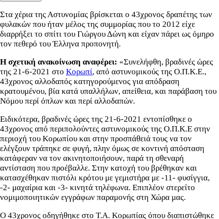
Στα χέρια της Αστυνομίας βρίσκεται ο 43χρονος δραπέτης των
φυλακών που ήταν μέλος της συμμορίας που το 2012 είχε
διαρρήξει το σπίτι του Γιώργου Δώνη και είχαν πάρει ως όμηρο
τον πεθερό του Έλληνα προπονητή.
Η σχετική ανακοίνωση αναφέρει:
«Συνελήφθη, βραδινές ώρες
της 21-6-2021 στο
Κορωπί
, από αστυνομικούς της Ο.Π.Κ.Ε.,
43χρονος αλλοδαπός κατηγορούμενος για απόδραση
κρατουμένου, βία κατά υπαλλήλων, απείθεια, και παράβαση του
Νόμου περί όπλων και περί αλλοδαπών.
Ειδικότερα, βραδινές ώρες της 21-6-2021 εντοπίσθηκε ο
43χρονος από περιπολούντες αστυνομικούς της Ο.Π.Κ.Ε στην
περιοχή του Κορωπίου και στην προσπάθειά τους να τον
ελέγξουν τράπηκε σε φυγή, πλην όμως σε κοντινή απόσταση
κατάφεραν να τον ακινητοποιήσουν, παρά τη σθεναρή
αντίσταση που προέβαλλε. Στην κατοχή του βρέθηκαν και
κατασχέθηκαν πιστόλι κρότου με γεμιστήρα με -11- φυσίγγια,
-2- μαχαίρια και -3- κινητά τηλέφωνα. Επιπλέον στερείτο
νομιμοποιητικών εγγράφων παραμονής στη Χώρα μας.
Ο 43χρονος οδηγήθηκε στο Τ.Α. Κορωπίας όπου διαπιστώθηκε