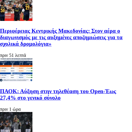
Περιφέρειας Κεντρικής Μακεδονίας: Στον αέρα ο
διαγωνισμός με τις αυξημένες αποζημιώσεις για τα
σχολικά δρομολόγια»
πριν 51 λεπτά
ΠΑΟΚ: Αύξηση στην τηλεθέαση του Open-Έως
27,4% στο γενικό σύνολο
πριν 1 ώρα