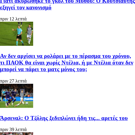
Γιατί ακυρώθηκε το γκολ του Μύθου: Ο Κουτσιαύτης
εξηγεί τον κανονισμό
πριν 12 λεπτά
Αν δεν αρχίσει να ρολάρει με το πέρασμα του χρόνου,
τι ΠΑΟΚ θα είναι χωρίς Ντέλια, ή με Ντέλια όταν δεν
μπορεί να πάρει το ματς μόνος του;
πριν 27 λεπτά
Άρσεναλ: Ο Τζόλης ξεδιπλώνει ήδη τις... αρετές του
πριν 39 λεπτά