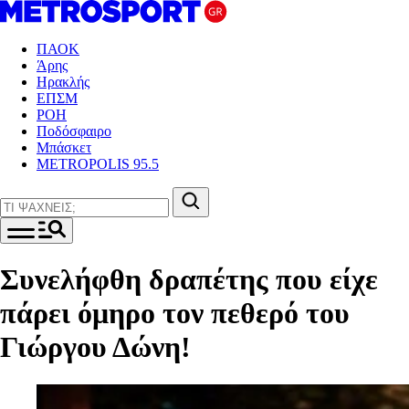
ΠΑΟΚ
Άρης
Ηρακλής
ΕΠΣΜ
ΡΟΗ
Ποδόσφαιρο
Μπάσκετ
METROPOLIS 95.5
Συνελήφθη δραπέτης που είχε
πάρει όμηρο τον πεθερό του
Γιώργου Δώνη!