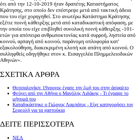
ότι από την 12-10-2019 ήταν δραπέτης Καταστήματος
Κράτησης, στο οποίο δεν επέστρεψε μετά από τακτική άδεια
που του είχε χορηγηθεί. Στο ανωτέρω Κατάστημα Κράτησης
εξέτιε ποινή κάθειρξης μετά από καταδικαστική απόφαση, με
την οποία του είχε επιβληθεί συνολική ποινή κάθειρξης -101-
ετών για απόπειρα ανθρωποκτονίας κατά συρροή, ληστεία από
κοινού, αρπαγή από κοινού, παράνομη οπλοφορία κατ'
εξακολούθηση, διακεκριμένη κλοπή και απάτη από κοινού. Ο
συλληφθείς οδηγήθηκε στον κ. Εισαγγελέα Πλημμελειοδικών
Αθηνών».
ΣΧΕΤΙΚΑ ΑΡΘΡΑ
Θεσσαλονίκη: 19χρονος έχασε την ζωή του στην άσφαλτο
Φεύγει από την Αθήνα ο Μανόλης Λιδάκης - Τι έγραψε το
μήνυμά του
Καταδικάστηκε ο Γιώργος Λαμπάτος - Είχε κατηγορήσει τον
Σεφερλή για τα χαστούκια
ΔΕΙΤΕ ΠΕΡΙΣΣΟΤΕΡΑ
ΝΕΑ