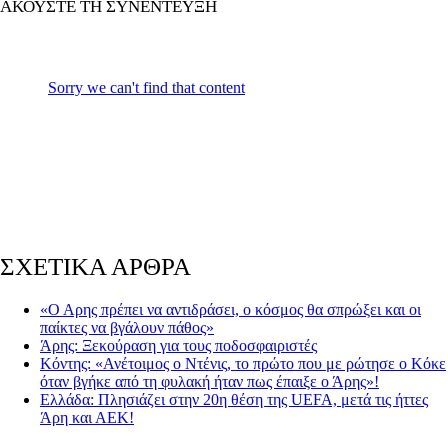
ΑΚΟΥΣΤΕ ΤΗ ΣΥΝΕΝΤΕΥΞΗ
ΣΧΕΤΙΚΑ ΑΡΘΡΑ
«Ο Αρης πρέπει να αντιδράσει, ο κόσμος θα σπρώξει και οι
παίκτες να βγάλουν πάθος»
Άρης: Ξεκούραση για τους ποδοσφαιριστές
Κόντης: «Ανέτοιμος ο Ντένις, το πρώτο που με ρώτησε ο Κόκε
όταν βγήκε από τη φυλακή ήταν πως έπαιξε ο Άρης»!
Ελλάδα: Πλησιάζει στην 20η θέση της UEFA, μετά τις ήττες
Άρη και ΑΕΚ!