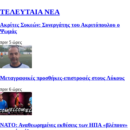
ΤΕΛΕΥΤΑΙΑ ΝΕΑ
Ακρίτες Συκεών: Συνεργάτης του Ακριτόπουλου ο
Ψωμάς
πριν 5 ώρες
Μεταγραφικές προσθήκες-επιστροφές στους Λύκους
πριν 6 ώρες
ΝΑΤΟ: Αναθεωρημένες εκθέσεις των ΗΠΑ «βλέπουν»