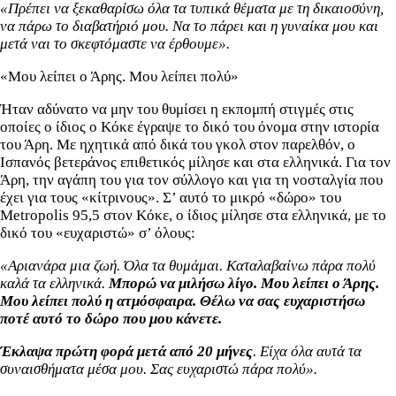
«Πρέπει να ξεκαθαρίσω όλα τα τυπικά θέματα με τη δικαιοσύνη,
να πάρω το διαβατήριό μου. Να το πάρει και η γυναίκα μου και
μετά ναι το σκεφτόμαστε να έρθουμε».
«Μου λείπει ο Άρης. Μου λείπει πολύ»
Ήταν αδύνατο να μην του θυμίσει η εκπομπή στιγμές στις
οποίες ο ίδιος ο Κόκε έγραψε το δικό του όνομα στην ιστορία
του Άρη. Με ηχητικά από δικά του γκολ στον παρελθόν, ο
Ισπανός βετεράνος επιθετικός μίλησε και στα ελληνικά. Για τον
Άρη, την αγάπη του για τον σύλλογο και για τη νοσταλγία που
έχει για τους «κίτρινους». Σ’ αυτό το μικρό «δώρο» του
Metropolis 95,5 στον Κόκε, ο ίδιος μίλησε στα ελληνικά, με το
δικό του «ευχαριστώ» σ’ όλους:
«Αριανάρα μια ζωή. Όλα τα θυμάμαι. Καταλαβαίνω πάρα πολύ
καλά τα ελληνικά.
Μπορώ να μιλήσω λίγο. Μου λείπει ο Άρης.
Μου λείπει πολύ η ατμόσφαιρα. Θέλω να σας ευχαριστήσω
ποτέ αυτό το δώρο που μου κάνετε.
Έκλαψα πρώτη φορά μετά από 20 μήνες
. Είχα όλα αυτά τα
συναισθήματα μέσα μου. Σας ευχαριστώ πάρα πολύ».