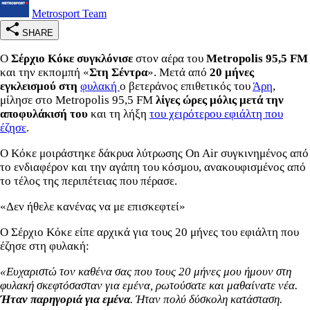
Metrosport Team
SHARE
Ο
Σέρχιο Κόκε
συγκλόνισε
στον αέρα του
Metropolis 95,5
FM
και την εκπομπή «
Στη Σέντρα
». Μετά από
20 μήνες
εγκλεισμού στη
φυλακή
ο βετεράνος επιθετικός του
Άρη
,
μίλησε στο Metropolis 95,5 FM
λίγες ώρες μόλις μετά την
αποφυλάκισή του
και τη λήξη
του χειρότερου εφιάλτη που
έζησε
.
Ο Κόκε μοιράστηκε δάκρυα λύτρωσης On Air συγκινημένος από
το ενδιαφέρον και την αγάπη του κόσμου, ανακουφισμένος από
το τέλος της περιπέτειας που πέρασε.
«Δεν ήθελε κανένας να με επισκεφτεί»
Ο Σέρχιο Κόκε είπε αρχικά για τους 20 μήνες του εφιάλτη που
έζησε στη φυλακή:
«Ευχαριστώ τον καθένα σας που τους 20 μήνες μου ήμουν στη
φυλακή σκεφτόσασταν για εμένα, ρωτούσατε και μαθαίνατε νέα.
Ήταν παρηγοριά για εμένα
. Ήταν πολύ δύσκολη κατάσταση.