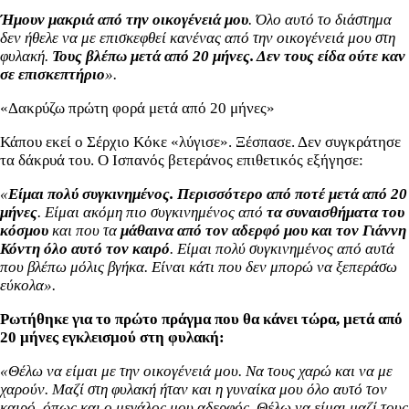
Ήμουν μακριά από την οικογένειά μου
. Όλο αυτό το διάστημα
δεν ήθελε να με επισκεφθεί κανένας από την οικογένειά μου στη
φυλακή.
Τους βλέπω μετά από 20 μήνες. Δεν τους είδα ούτε καν
σε επισκεπτήριο
».
«Δακρύζω πρώτη φορά μετά από 20 μήνες»
Κάπου εκεί ο Σέρχιο Κόκε «λύγισε». Ξέσπασε. Δεν συγκράτησε
τα δάκρυά του. Ο Ισπανός βετεράνος επιθετικός εξήγησε:
«
Είμαι πολύ συγκινημένος. Περισσότερο από ποτέ μετά από 20
μήνες
. Είμαι ακόμη πιο συγκινημένος από
τα συναισθήματα του
κόσμου
και που τα
μάθαινα από τον αδερφό μου και τον Γιάννη
Κόντη όλο αυτό τον καιρό
. Είμαι πολύ συγκινημένος από αυτά
που βλέπω μόλις βγήκα. Είναι κάτι που δεν μπορώ να ξεπεράσω
εύκολα».
Ρωτήθηκε για το πρώτο πράγμα που θα κάνει τώρα, μετά από
20 μήνες εγκλεισμού στη φυλακή:
«Θέλω να είμαι με την οικογένειά μου. Να τους χαρώ και να με
χαρούν. Μαζί στη φυλακή ήταν και η γυναίκα μου όλο αυτό τον
καιρό, όπως και ο μεγάλος μου αδερφός. Θέλω να είμαι μαζί τους