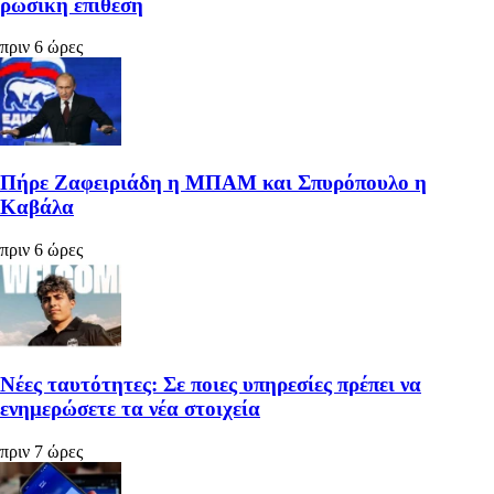
ρωσική επίθεση
πριν 6 ώρες
Πήρε Ζαφειριάδη η ΜΠΑΜ και Σπυρόπουλο η
Καβάλα
πριν 6 ώρες
Νέες ταυτότητες: Σε ποιες υπηρεσίες πρέπει να
ενημερώσετε τα νέα στοιχεία
πριν 7 ώρες