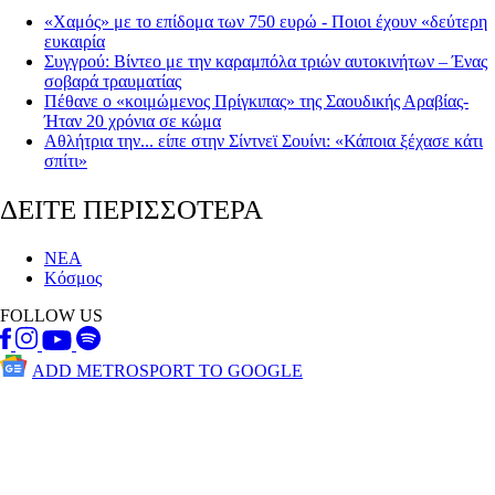
«Χαμός» με το επίδομα των 750 ευρώ - Ποιοι έχουν «δεύτερη
ευκαιρία
Συγγρού: Βίντεο με την καραμπόλα τριών αυτοκινήτων – Ένας
σοβαρά τραυματίας
Πέθανε ο «κοιμώμενος Πρίγκιπας» της Σαουδικής Αραβίας-
Ήταν 20 χρόνια σε κώμα
Αθλήτρια την... είπε στην Σίντνεϊ Σουίνι: «Κάποια ξέχασε κάτι
σπίτι»
ΔΕΙΤΕ ΠΕΡΙΣΣΟΤΕΡΑ
ΝΕΑ
Κόσμος
FOLLOW US
ADD METROSPORT TO GOOGLE