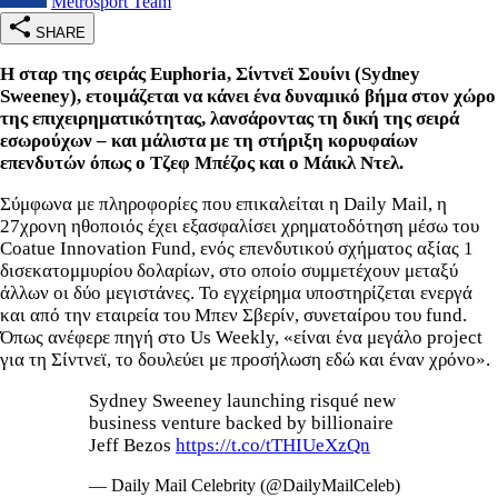
Metrosport Team
SHARE
Η σταρ της σειράς Euphoria, Σίντνεϊ Σουίνι (Sydney
Sweeney), ετοιμάζεται να κάνει ένα δυναμικό βήμα στον χώρο
της επιχειρηματικότητας, λανσάροντας τη δική της σειρά
εσωρούχων – και μάλιστα με τη στήριξη κορυφαίων
επενδυτών όπως ο Τζεφ Μπέζος και ο Μάικλ Ντελ.
Σύμφωνα με πληροφορίες που επικαλείται η Daily Mail, η
27χρονη ηθοποιός έχει εξασφαλίσει χρηματοδότηση μέσω του
Coatue Innovation Fund, ενός επενδυτικού σχήματος αξίας 1
δισεκατομμυρίου δολαρίων, στο οποίο συμμετέχουν μεταξύ
άλλων οι δύο μεγιστάνες. Το εγχείρημα υποστηρίζεται ενεργά
και από την εταιρεία του Μπεν Σβερίν, συνεταίρου του fund.
Όπως ανέφερε πηγή στο Us Weekly, «είναι ένα μεγάλο project
για τη Σίντνεϊ, το δουλεύει με προσήλωση εδώ και έναν χρόνο».
Sydney Sweeney launching risqué new
business venture backed by billionaire
Jeff Bezos
https://t.co/tTHIUeXzQn
— Daily Mail Celebrity (@DailyMailCeleb)