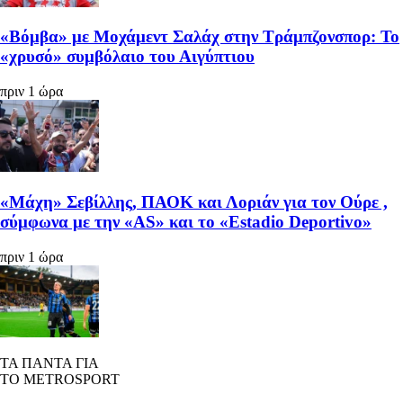
«Βόμβα» με Μοχάμεντ Σαλάχ στην Τράμπζονσπορ: Το
«χρυσό» συμβόλαιο του Αιγύπτιου
πριν 1 ώρα
«Μάχη» Σεβίλλης, ΠΑΟΚ και Λοριάν για τον Ούρε ,
σύμφωνα με την «AS» και το «Estadio Deportivo»
πριν 1 ώρα
ΤΑ ΠΑΝΤΑ ΓΙΑ
ΤΟ METROSPORT