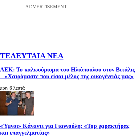
ΤΕΛΕΥΤΑΙΑ ΝΕΑ
ΑΕΚ: Το καλωσόρισμα του Ηλιόπουλου στον Βιτάλις
– «Χαιρόμαστε που είσαι μέλος της οικογένειάς μας»
πριν 6 λεπτά
«Ύμνοι» Κάναντι για Γιαννούλη: «Top χαρακτήρας
και επαγγελματίας»