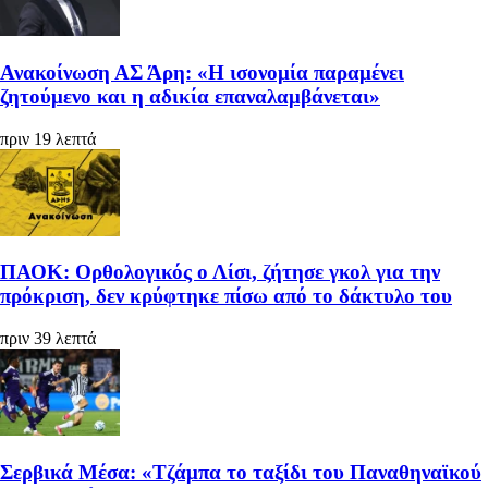
Ανακοίνωση ΑΣ Άρη: «Η ισονομία παραμένει
ζητούμενο και η αδικία επαναλαμβάνεται»
πριν 19 λεπτά
ΠΑΟΚ: Ορθολογικός ο Λίσι, ζήτησε γκολ για την
πρόκριση, δεν κρύφτηκε πίσω από το δάκτυλο του
πριν 39 λεπτά
Σερβικά Μέσα: «Τζάμπα το ταξίδι του Παναθηναϊκού