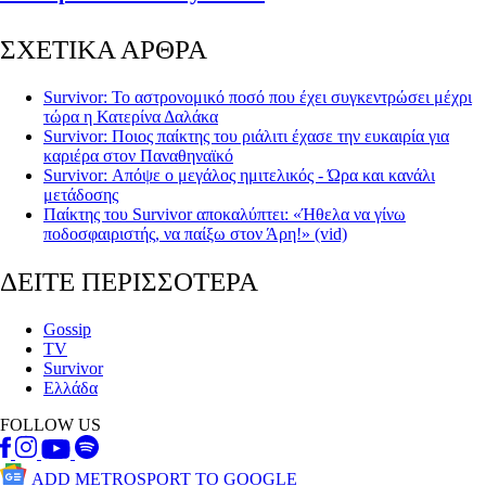
ΣΧΕΤΙΚΑ ΑΡΘΡΑ
Survivor: Το αστρονομικό ποσό που έχει συγκεντρώσει μέχρι
τώρα η Κατερίνα Δαλάκα
Survivor: Ποιος παίκτης του ριάλιτι έχασε την ευκαιρία για
καριέρα στον Παναθηναϊκό
Survivor: Απόψε ο μεγάλος ημιτελικός - Ώρα και κανάλι
μετάδοσης
Παίκτης του Survivor αποκαλύπτει: «Ήθελα να γίνω
ποδοσφαιριστής, να παίξω στον Άρη!» (vid)
ΔΕΙΤΕ ΠΕΡΙΣΣΟΤΕΡΑ
Gossip
TV
Survivor
Ελλάδα
FOLLOW US
ADD METROSPORT TO GOOGLE