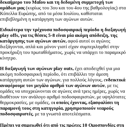
δεκαήμερο του Μαΐου και τη δεδομένη συμμετοχή των
ομάδων μας
(κυρίως του 3ου και του 4ου της βαθμολογίας) στα
Κύπελλα Ευρώπης, από τα μέσα Ιουλίου, καθίσταται
επιβεβλημένη η κατάργηση των αγώνων αυτών.
Ειδικότερα την τρέχουσα ποδοσφαιρική περίοδο η διεξαγωγή
play offs, για τις θέσεις 5-8 είναι μία ακόμη απόδειξη, της
κατάργησης των αγώνων αυτών,
αφού αυτοί οι αγώνες
διεξάγονται, απλά και μόνον γιατί είχαν συμπεριληφθεί στην
προκήρυξη του πρωταθλήματος, χωρίς να υπάρχει το παραμικρό
κίνητρο.
Η διεξαγωγή των αγώνων play outs,
έχει αποδειχθεί για μια
ακόμη ποδοσφαιρική περίοδο, ότι επιβάλλει την άμεση
κατάργηση αυτών των αγώνων, για πολλούς λόγους, ε
νδεικτικά
αναφέρουμε τον μεγάλο αριθμό των αγώνων αυτών
, με τις
ομάδες να υποχρεώνονται σε αγώνες ανά τρεις ημέρες, χωρίς να
διαθέτουν τον ανάλογο αριθμό ποδοσφαιριστών, με υψηλότατες
θερμοκρασίες, με ομάδες, ο
ι οποίες έχοντας, εξασφαλίσει τη
παραμονή τους στη κατηγορία, χρησιμοποιούν νεαρούς
ποδοσφαιριστές
, με τα γνωστά αποτελέσματα.
Πρέπει να σημειωθεί ότι από τις πρώτες 10 Ομοσπονδίες στη