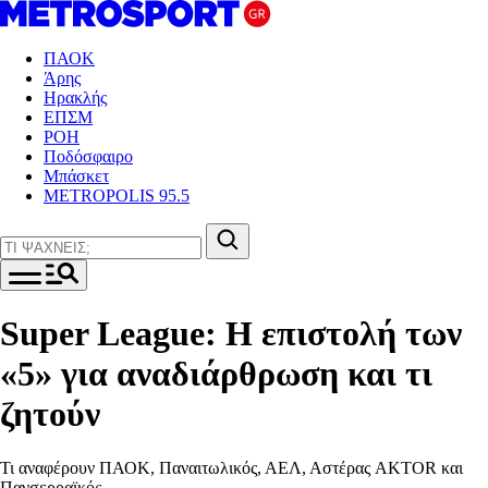
ΠΑΟΚ
Άρης
Ηρακλής
ΕΠΣΜ
ΡΟΗ
Ποδόσφαιρο
Μπάσκετ
METROPOLIS 95.5
Super League: Η επιστολή των
«5» για αναδιάρθρωση και τι
ζητούν
Τι αναφέρουν ΠΑΟΚ, Παναιτωλικός, ΑΕΛ, Αστέρας AKTOR και
Πανσερραϊκός