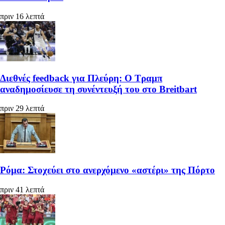
πριν 16 λεπτά
Διεθνές feedback για Πλεύρη: Ο Τραμπ
αναδημοσίευσε τη συνέντευξή του στο Breitbart
πριν 29 λεπτά
Ρόμα: Στοχεύει στο ανερχόμενο «αστέρι» της Πόρτο
πριν 41 λεπτά