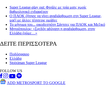
Super League-play out: Φινάλε με τρία ματς χωρίς
βαθμολογικό ενδιαφέρον
Ο ΠΑΟΚ ζήτησε να γίνει αναδιάρθρωση στη Super League,
μαζί με άλλες τέσσερις ομάδες
Το μήνυμα του... οικοδεσπότη Σάντσες για ΠΑΟΚ και Μεξικό
Μητρόπουλος: «Σχεδόν αδύνατη η αναδιάρθρωση, στην
Ελλάδα ζούμε…»
ΔΕΙΤΕ ΠΕΡΙΣΣΟΤΕΡΑ
Ποδόσφαιρο
Ελλάδα
Stoiximan Super League
FOLLOW US
ADD METROSPORT TO GOOGLE