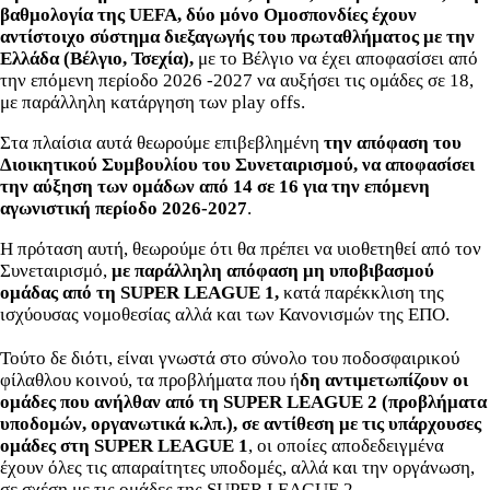
βαθμολογία της UEFA, δύο μόνο Ομοσπονδίες έχουν
αντίστοιχο σύστημα διεξαγωγής του πρωταθλήματος με την
Ελλάδα (Βέλγιο, Τσεχία),
με το Βέλγιο να έχει αποφασίσει από
την επόμενη περίοδο 2026 -2027 να αυξήσει τις ομάδες σε 18,
με παράλληλη κατάργηση των play offs.
Στα πλαίσια αυτά θεωρούμε επιβεβλημένη
την απόφαση του
Διοικητικού Συμβουλίου του Συνεταιρισμού, να αποφασίσει
την αύξηση των ομάδων από 14 σε 16 για την επόμενη
αγωνιστική περίοδο 2026-2027
.
Η πρόταση αυτή, θεωρούμε ότι θα πρέπει να υιοθετηθεί από τον
Συνεταιρισμό,
με παράλληλη απόφαση μη υποβιβασμού
ομάδας από τη SUPER LEAGUE 1,
κατά παρέκκλιση της
ισχύουσας νομοθεσίας αλλά και των Κανονισμών της ΕΠΟ.
Τούτο δε διότι, είναι γνωστά στο σύνολο του ποδοσφαιρικού
φίλαθλου κοινού, τα προβλήματα που ή
δη αντιμετωπίζουν οι
ομάδες που ανήλθαν από τη SUPER LEAGUE 2 (προβλήματα
υποδομών, οργανωτικά κ.λπ.), σε αντίθεση με τις υπάρχουσες
ομάδες στη SUPER LEAGUE 1
, οι οποίες αποδεδειγμένα
έχουν όλες τις απαραίτητες υποδομές, αλλά και την οργάνωση,
σε σχέση με τις ομάδες της SUPER LEAGUE 2.