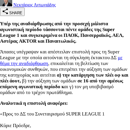
Νεκτάριος Αντωνιάδης
SHARE
Υπέρ της αναδιάρθρωσης από την προσεχή μάλιστα
αγωνιστική περίοδο τάσσονται πέντε ομάδες της Super
League 1 και συγκεκριμένα οι ΠΑΟΚ, Πανσερραϊκός, ΑΕΛ,
Αστέρας AKTOR και Παναιτωλικός.
Άπασες υπέγραψαν και απέστειλαν επιστολή προς τη Super
League με την οποία αιτούνται τη σύγκληση έκτακτου ΔΣ
με
θέμα την αναδιάρθρωση
, επικαλείται τη βελτίωση των
οικονομικών συνθηκών, που επιτρέπει την αύξηση των ομάδων
της κατηγορίας και αιτείται
α) την κατάργηση των πλέι οφ και
πλέι άουτ,
β) την αύξηση των ομάδων
σε 16 από την αμέσως
επόμενη αγωνιστική περίοδο κ
αι γ) τον μη υποβιβασμό
ομάδων από το τρέχον πρωτάθλημα.
Αναλυτικά η επιστολή αναφέρει:
«Προς το ΔΣ του Συνεταιρισμού SUPER LEAGUE 1
Κύριε Πρόεδρε,