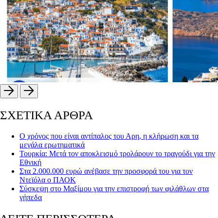
ΣΧΕΤΙΚΑ ΑΡΘΡΑ
Ο χρόνος που είναι αντίπαλος του Αρη, η κλήρωση και τα
μεγάλα ερωτηματικά
Τουρκία: Μετά τον αποκλεισμό τρολάρουν το τραγούδι για την
Εθνική
Στα 2.000.000 ευρώ ανέβασε την προσφορά του για τον
Ντεϊόλα ο ΠΑΟΚ
Σύσκεψη στο Μαξίμου για την επιστροφή των φιλάθλων στα
γήπεδα