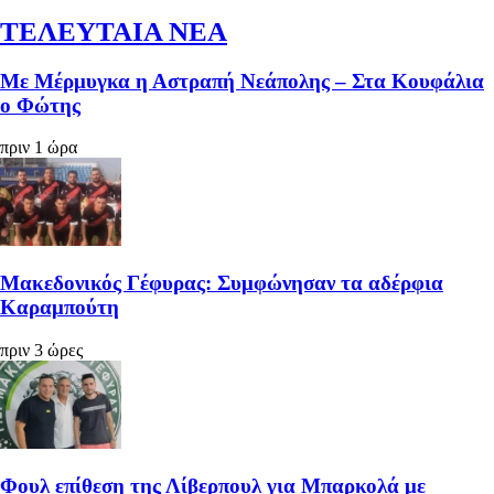
ΤΕΛΕΥΤΑΙΑ ΝΕΑ
Με Μέρμυγκα η Αστραπή Νεάπολης – Στα Κουφάλια
ο Φώτης
πριν 1 ώρα
Μακεδονικός Γέφυρας: Συμφώνησαν τα αδέρφια
Καραμπούτη
πριν 3 ώρες
Φουλ επίθεση της Λίβερπουλ για Μπαρκολά με