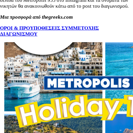
σελίδα του Metropolis 955 στο Instagram και τα ονόματα των
νικητών θα ανακοινωθούν κάτω από το post του διαγωνισμού.
Μια προσφορά από
thegreeks
.
com
ΟΡΟΙ & ΠΡΟΥΠΟΘΕΣΕΙΣ ΣΥΜΜΕΤΟΧΗΣ
ΔΙΑΓΩΝΙΣΜΟY