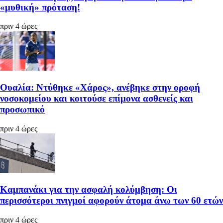
«μυθική» πρόταση!
πριν 4 ώρες
Ουαλία: Ντύθηκε «Χάρος», ανέβηκε στην οροφή
νοσοκομείου και κοιτούσε επίμονα ασθενείς και
προσωπικό
πριν 4 ώρες
Καμπανάκι για την ασφαλή κολύμβηση: Οι
περισσότεροι πνιγμοί αφορούν άτομα άνω των 60 ετών
πριν 4 ώρες