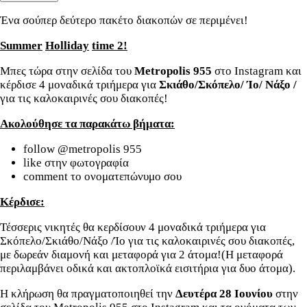
Ένα σούπερ δεύτερο πακέτο διακοπών σε περιμένει!
Summer
Holliday
time
2!
Μπες τώρα στην σελίδα του
Μ
etropolis
955
στο Instagram και
κέρδισε 4 μοναδικά τριήμερα για
Σκιάθο/
Σκόπελο/ Ίο/ Νάξο /
για τις καλοκαιρινές σου διακοπές!
Ακολούθησε τα παρακάτω βήματα
:
follow @metropolis 955
like στην φωτογραφία
comment το ονοματεπώνυμο σου
Κέρδισε:
Τέσσερις νικητές θα κερδίσουν 4 μοναδικά τριήμερα για
Σκόπελο/Σκιάθο/Νάξο /Ίο για τις καλοκαιρινές σου διακοπές,
με δωρεάν διαμονή και μεταφορά για 2 άτομα!(Η μεταφορά
περιλαμβάνει οδικά και ακτοπλοϊκά εισιτήρια για δυο άτομα).
Η κλήρωση θα πραγματοποιηθεί την
Δευτέρα 28 Ιουνίου
στην