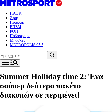
ΠΑΟΚ
Άρης
Ηρακλής
ΕΠΣΜ
ΡΟΗ
Ποδόσφαιρο
Μπάσκετ
METROPOLIS 95.5
Summer Holliday time 2: Ένα
σούπερ δεύτερο πακέτο
διακοπών σε περιμένει!