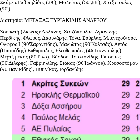
Σκόρερ:Γαβριηλίδης (29'), Μαλιώτας (50',88'), Χατζόπουλος
(90').
Διαιτησία: ΜΕΤΑΞΑΣ ΤΥΡΙΑΚΙΔΗΣ ΑΝΔΡΕΟΥ
Σουρωτή (Ζιώγας):Ασλάνης, Χατζόπουλος, Αγιανίδης,
Περδίκης, Φλώρος, Δαουλάρης, Τόλα, Σούρλας, Μπενεχούτσος,
Φλώρος Ι (90'Σαραντίδης), Μαλιώτας (90'Καλτσάς). Αετός
(Πασούδης):Ευθυμιάδης, Ελευθεριάδης (46'Γιαννούλης),
Μερτζιμέκης (80'Ρίνα), Βόσδου, Τσιοπανίδης, Γκιούμες
(90'Διλερής), Γαβριηλίδης, Σιάκας (90'Ιωάννου), Χρυσοστόμου
(90'Πανικίδης), Πιπινίκας, Ιορδανίδης