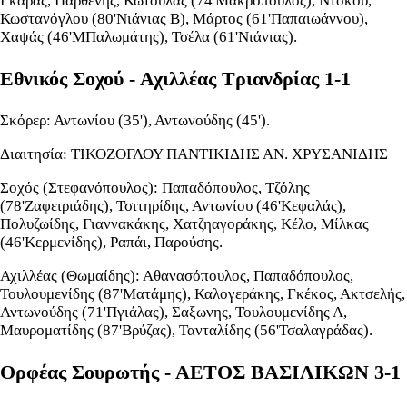
Γκαράς, Παρθένης, Κωτούλας (74'Μακρόπουλος), Ντόκου,
Κωστανόγλου (80'Νιάνιας Β), Μάρτος (61'Παπαιωάννου),
Χαψάς (46'ΜΠαλωμάτης), Τσέλα (61'Νιάνιας).
Εθνικός Σοχού - Αχιλλέας Τριανδρίας 1-1
Σκόρερ: Αντωνίου (35'), Αντωνούδης (45').
Διαιτησία: ΤΙΚΟΖΟΓΛΟΥ ΠΑΝΤΙΚΙΔΗΣ ΑΝ. ΧΡΥΣΑΝΙΔΗΣ
Σοχός (Στεφανόπουλος): Παπαδόπουλος, Τζόλης
(78'Ζαφειριάδης), Τσιτηρίδης, Αντωνίου (46'Κεφαλάς),
Πολυζωίδης, Γιαννακάκης, Χατζηαγοράκης, Κέλο, Μίλκας
(46'Κερμενίδης), Ραπάι, Παρούσης.
Αχιλλέας (Θωμαίδης): Αθανασόπουλος, Παπαδόπουλος,
Τουλουμενίδης (87'Ματάμης), Καλογεράκης, Γκέκος, Ακτσελής,
Αντωνούδης (71'Πγιάλας), Σαξωνης, Τουλουμενίδης Α,
Μαυροματίδης (87'Βρύζας), Τανταλίδης (56'Τσαλαγράδας).
Ορφέας Σουρωτής - ΑΕΤΟΣ ΒΑΣΙΛΙΚΩΝ 3-1