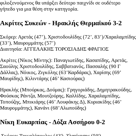
φιλοξενούμενος θα υπάρξει δεύτερο παιχνίδι σε ουδέτερο
γήπεδο για μια θέση στην κατηγορία.
Ακρίτες Συκεών - Ηρακλής Θερμαϊκού 3-2
Σκόρερ: Αρετάς (47’), Χριστοδουλίδης (72’, 83’)/Χαραλαμπίδης
(33’), Μαυρομμάτης (57’)
Διαιτησία: ΑΓΓΕΛΑΚΗΣ ΤΟΡΟΣΙΑΔΗΣ ΦΡΑΓΙΟΣ
Ακρίτες (Νίκος Μίντης): Παναγιωτίδης, Κασαπίδης, Αρετάς,
Σαούλης Χριστοδουλίδης, Σαββατιανός, Πασσαλής (90 Γ
Δάλλας), Νόικος, Ζιγκόλης (63’Καρδάρας), Χαρίσης (69’
Μαυρίδης), Κιλιντάρης (46’ Κασιούρας)
Ηρακλής (Μπούρκας, Δούμας): Γρηγοριάδης, Δημητρακούδης,
Φούσκας Ράντζα, Μουτζούρης, Καλλίδης, Χαραλαμπίδης,
Τοπούζης, Μπικιάρης (46’ Λουφάκης Δ), Κυριακίδης (46’
Μαυρομμάτης), Κανάνι (68’Αλωπούδης)
Νίκη Ευκαρπίας - Δόξα Ασσήρου 0-2
Σκόρερ: Τρικαλόπουλος (43'), Ζλατίντσης (50').