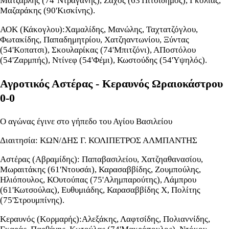
Ματζαρλής (74΄Ντραγάνης), Ζάχος (63'Πιτσιδήμος), Γκόλιας,
Μαζαράκης (90'Κισκίνης).
ΑΟΚ (Κάκογλου):Χαμαλίδης, Μανώλης, Ταχτατζόγλου,
Φωτακίδης, Παπαδημητρίου, Χατζηαντωνίου, Ξύντας
(54'Κοπατσι), Σκουλαρίκας (74'Μπιτζόνι), ΑΠοστόλου
(54'Ζαρμπής), Ντίνεφ (54'Φέμι), Κωστούδης (54'Υψηλός).
Αγροτικός Αστέρας - Κεραυνός Ωραιοκάστρου
0-0
O αγώνας έγινε στο γήπεδο του Αγίου Βασιλείου
Διαιτησία: ΚΩΝ/ΔΗΣ Γ. ΚΟΛΙΠΕΤΡΟΣ ΑΛΜΠΑΝΤΗΣ
Αστέρας (Αβραμίδης): Παπαβασιλείου, Χατζηαθανασίου,
Μωραιτάκης (61'Ντουσάι), Καρασαββίδης, Ζουμπούλης,
Ηλιόπουλος, ΚΟυτούπας (75'Αλημπαρούτης), Λάμπρου
(61'Κωτσούλας), Ευθυμιάδης, Καρασαββίδης Χ, Πολίτης
(75'Στρουμπίνης).
Κεραυνός (Κορμαρής):Αλεξάκης, Λαφτσίδης, Πολιαννίδης,