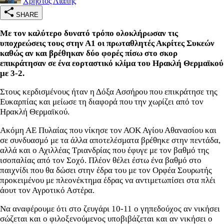
Χρήστος Λιάπης
SHARE
Με τον καλύτερο δυνατό τρόπο ολοκλήρωσαν τις
υποχρεώσεις τους στην Α1 οι πρωταθλητές Ακρίτες Συκεών
καθώς αν και βρέθηκαν δύο φορές πίσω στο σκορ
επικράτησαν σε ένα εορταστικό κλίμα του Ηρακλή Θερμαϊκού
με 3-2.
Στους κερδισμένους ήταν η Δόξα Ασσήρου που επικράτησε της
Ευκαρπίας και μείωσε τη διαφορά που την χωρίζει από τον
Ηρακλή Θερμαϊκού.
Ακόμη ΑΕ Πυλαίας που νίκησε τον ΑΟΚ Αγίου Αθανασίου και
σε συνδυασμό με τα άλλα αποτελέσματα βρέθηκε στην πεντάδα,
αλλά και ο Αχιλλέας Τριανδρίας που έφυγε με τον βαθμό της
ισοπαλίας από τον Σοχό. Πλέον θέλει έστω ένα βαθμό στο
παιχνίδι που θα δώσει στην έδρα του με τον Ορφέα Σουρωτής
προκειμένου με πλεονέκτημα έδρας να αντιμετωπίσει στα πλέι
άουτ τον Αγροτικό Αστέρα.
Να αναφέρουμε ότι στο ζευγάρι 10-11 ο γηπεδούχος αν νικήσει
σώζεται και ο φιλοξενούμενος υποβιβάζεται και αν νικήσει ο