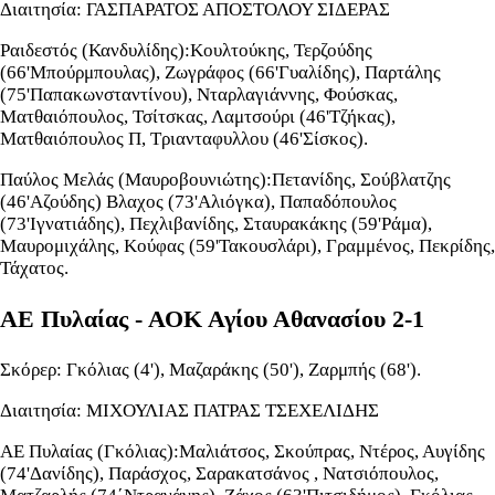
Διαιτησία: ΓΑΣΠΑΡΑΤΟΣ ΑΠΟΣΤΟΛΟΥ ΣΙΔΕΡΑΣ
Ραιδεστός (Κανδυλίδης):Κουλτούκης, Τερζούδης
(66'Μπούρμπουλας), Ζωγράφος (66'Γυαλίδης), Παρτάλης
(75'Παπακωνσταντίνου), Νταρλαγιάννης, Φούσκας,
Ματθαιόπουλος, Τσίτσκας, Λαμτσούρι (46'Τζήκας),
Ματθαιόπουλος Π, Τριανταφυλλου (46'Σίσκος).
Παύλος Μελάς (Μαυροβουνιώτης):Πετανίδης, Σούβλατζης
(46'Αζούδης) Βλαχος (73'Αλιόγκα), Παπαδόπουλος
(73'Ιγνατιάδης), Πεχλιβανίδης, Σταυρακάκης (59'Ράμα),
Μαυρομιχάλης, Κούφας (59'Τακουσλάρι), Γραμμένος, Πεκρίδης,
Τάχατος.
ΑΕ Πυλαίας - ΑΟΚ Αγίου Αθανασίου 2-1
Σκόρερ: Γκόλιας (4'), Μαζαράκης (50'), Ζαρμπής (68').
Διαιτησία: ΜΙΧΟΥΛΙΑΣ ΠΑΤΡΑΣ ΤΣΕΧΕΛΙΔΗΣ
ΑΕ Πυλαίας (Γκόλιας):Μαλιάτσος, Σκούπρας, Ντέρος, Αυγίδης
(74'Δανίδης), Παράσχος, Σαρακατσάνος , Νατσιόπουλος,