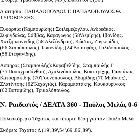
Διαιτησία: ΠΑΠΑΔΟΠΟΥΛΟΣ Γ. ΠΑΠΑΔΟΠΟΥΛΟΣ Θ.
ΤΥΡΟΒΟΥΖΗΣ
Ευκαρπία (Καμπουρίδης):Σοιλεμέζογλου, Ανδρεάκος,
Συμιγδαλας, Σάββας, Καραγωγος (58'Δεμίρης), Ιβανίδης,
Χατζηιωαννίδης (58'Αλεξάνδρου), Κώστας, Ζυγκερίδης
(66'Χαιρόπουλος), Ιωαννίδης (24'Βουτυράς), Γολιδόπουλος
(58'Στεφανίδης).
Ασσηρος (Σταμπουλής):Καραβελίδης, Σταμπουλής Γ
(75'Παπαχρυσάνθου), Αχαλινόπουλος, Κακοτρίχης, Γιαγιάκος,
Κατσαμακίδης (70'Γουνόπουλος), Αδαμίδης (70'Μπάγιος),
Ζλατίντσης (62'Κεχαγιάς), Καραμπατάκης, Κουκουρίγκος
(62'Βαταμίδης), Τρικαλόπουλος.
Ν. Ραιδεστός / ΔΕΛΤΑ 360 - Παύλος Μελάς 0-6
Πολυσκόρερ ο Τάχατος και τέταρτη θέση για τον Παύλο Μελά
Σκόρερ: Τάχατος Δ (19',39',54',69',86',89').