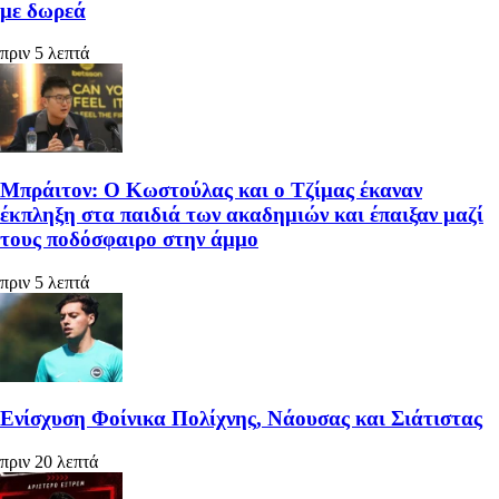
με δωρεά
πριν 5 λεπτά
Μπράιτον: Ο Κωστούλας και ο Τζίμας έκαναν
έκπληξη στα παιδιά των ακαδημιών και έπαιξαν μαζί
τους ποδόσφαιρο στην άμμο
πριν 5 λεπτά
Ενίσχυση Φοίνικα Πολίχνης, Νάουσας και Σιάτιστας
πριν 20 λεπτά