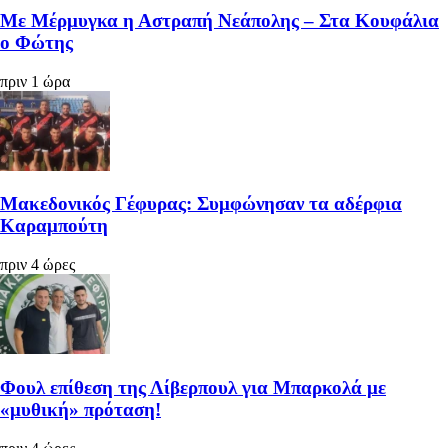
Με Μέρμυγκα η Αστραπή Νεάπολης – Στα Κουφάλια
ο Φώτης
πριν 1 ώρα
Μακεδονικός Γέφυρας: Συμφώνησαν τα αδέρφια
Καραμπούτη
πριν 4 ώρες
Φουλ επίθεση της Λίβερπουλ για Μπαρκολά με
«μυθική» πρόταση!