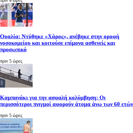
πριν 4 ώρες
Ουαλία: Ντύθηκε «Χάρος», ανέβηκε στην οροφή
νοσοκομείου και κοιτούσε επίμονα ασθενείς και
προσωπικό
πριν 5 ώρες
Καμπανάκι για την ασφαλή κολύμβηση: Οι
περισσότεροι πνιγμοί αφορούν άτομα άνω των 60 ετών
πριν 5 ώρες