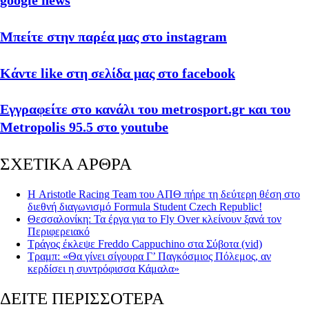
google news
Μπείτε στην παρέα μας στο instagram
Κάντε like στη σελίδα μας στο facebook
Εγγραφείτε στο κανάλι του metrosport.gr και του
Metropolis 95.5 στο youtube
ΣΧΕΤΙΚΑ ΑΡΘΡΑ
Η Aristotle Racing Team του ΑΠΘ πήρε τη δεύτερη θέση στο
διεθνή διαγωνισμό Formula Student Czech Republic!
Θεσσαλονίκη: Τα έργα για το Fly Over κλείνουν ξανά τον
Περιφερειακό
Τράγος έκλεψε Freddo Cappuchino στα Σύβοτα (vid)
Τραμπ: «Θα γίνει σίγουρα Γ’ Παγκόσμιος Πόλεμος, αν
κερδίσει η συντρόφισσα Κάμαλα»
ΔΕΙΤΕ ΠΕΡΙΣΣΟΤΕΡΑ