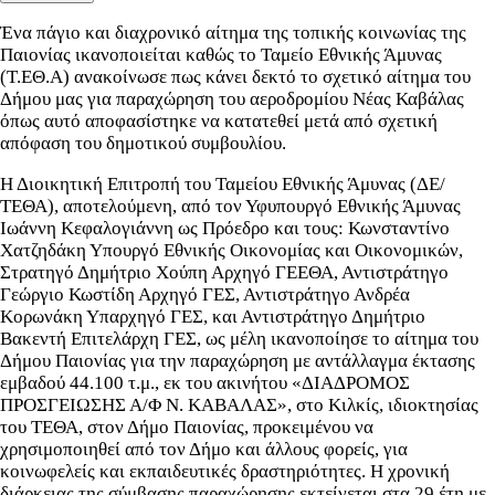
Ένα πάγιο και διαχρονικό αίτημα της τοπικής κοινωνίας της
Παιονίας ικανοποιείται καθώς το Ταμείο Εθνικής Άμυνας
(Τ.ΕΘ.Α) ανακοίνωσε πως κάνει δεκτό το σχετικό αίτημα του
Δήμου μας για παραχώρηση του αεροδρομίου Νέας Καβάλας
όπως αυτό αποφασίστηκε να κατατεθεί μετά από σχετική
απόφαση του δημοτικού συμβουλίου.
Η Διοικητική Επιτροπή του Ταμείου Εθνικής Άμυνας (ΔΕ/
ΤΕΘΑ), αποτελούμενη, από τον Υφυπουργό Εθνικής Άμυνας
Ιωάννη Κεφαλογιάννη ως Πρόεδρο και τους: Κωνσταντίνο
Χατζηδάκη Υπουργό Εθνικής Οικονομίας και Οικονομικών,
Στρατηγό Δημήτριο Χούπη Αρχηγό ΓΕΕΘΑ, Αντιστράτηγο
Γεώργιο Κωστίδη Αρχηγό ΓΕΣ, Αντιστράτηγο Ανδρέα
Κορωνάκη Υπαρχηγό ΓΕΣ, και Αντιστράτηγο Δημήτριο
Βακεντή Επιτελάρχη ΓΕΣ, ως μέλη ικανοποίησε το αίτημα του
Δήμου Παιονίας για την παραχώρηση με αντάλλαγμα έκτασης
εμβαδού 44.100 τ.μ., εκ του ακινήτου «ΔΙΑΔΡΟΜΟΣ
ΠΡΟΣΓΕΙΩΣΗΣ Α/Φ Ν. ΚΑΒΑΛΑΣ», στο Κιλκίς, ιδιοκτησίας
του ΤΕΘΑ, στον Δήμο Παιονίας, προκειμένου να
χρησιμοποιηθεί από τον Δήμο και άλλους φορείς, για
κοινωφελείς και εκπαιδευτικές δραστηριότητες. Η χρονική
διάρκειας της σύμβασης παραχώρησης εκτείνεται στα 29 έτη με