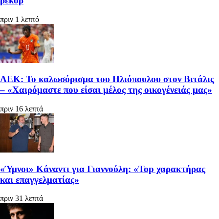
ρεκόρ
πριν 1 λεπτό
ΑΕΚ: Το καλωσόρισμα του Ηλιόπουλου στον Βιτάλις
– «Χαιρόμαστε που είσαι μέλος της οικογένειάς μας»
πριν 16 λεπτά
«Ύμνοι» Κάναντι για Γιαννούλη: «Top χαρακτήρας
και επαγγελματίας»
πριν 31 λεπτά