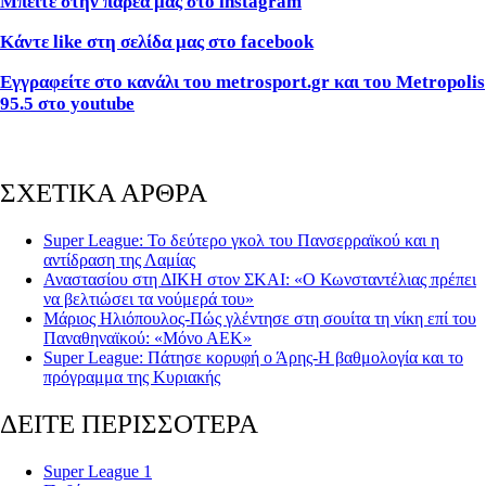
Μπείτε στην παρέα μας στο instagram
Κάντε like στη σελίδα μας στο facebook
Εγγραφείτε στο κανάλι του metrosport.gr και του Metropolis
95.5 στο youtube
ΣΧΕΤΙΚΑ ΑΡΘΡΑ
Super League: Το δεύτερο γκολ του Πανσερραϊκού και η
αντίδραση της Λαμίας
Αναστασίου στη ΔΙΚΗ στον ΣΚΑΙ: «Ο Κωνσταντέλιας πρέπει
να βελτιώσει τα νούμερά του»
Μάριος Ηλιόπουλος-Πώς γλέντησε στη σουίτα τη νίκη επί του
Παναθηναϊκού: «Μόνο ΑΕΚ»
Super League: Πάτησε κορυφή ο Άρης-Η βαθμολογία και το
πρόγραμμα της Κυριακής
ΔΕΙΤΕ ΠΕΡΙΣΣΟΤΕΡΑ
Super League 1