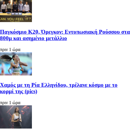
Παγκόσμιο Κ20, Όρεγκον: Εντυπωσιακή Ρούσσου στα
800μ και ασημένιο μετάλλιο
πριν 1 ώρα
Χαμός με τη Ρία Ελληνίδου, τρέλανε κόσμο με το
κορμί της (pics)
πριν 1 ώρα