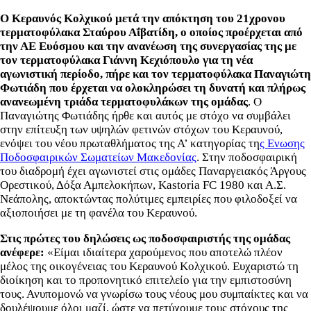
Ο Κεραυνός Κολχικού μετά την απόκτηση του 21χρονου
τερματοφύλακα Σταύρου Αΐβατίδη, ο οποίος προέρχεται από
την ΑΕ Ευόσμου και την ανανέωση της συνεργασίας της με
τον τερματοφύλακα Γιάννη Κεχιόπουλο για τη νέα
αγωνιστική περίοδο, πήρε και τον τερματοφύλακα Παναγιώτη
Φωτιάδη που έρχεται να ολοκληρώσει τη δυνατή και πλήρως
ανανεωμένη τριάδα τερματοφυλάκων της ομάδας
. Ο
Παναγιώτης Φωτιάδης ήρθε και αυτός με στόχο να συμβάλει
στην επίτευξη των υψηλών φετινών στόχων του Κεραυνού,
ενόψει του νέου πρωταθλήματος της Α’ κατηγορίας τη
ς Ενωσης
Ποδοσφαιρικών Σωματείων Μακεδονίας
. Στην ποδοσφαιρική
του διαδρομή έχει αγωνιστεί στις ομάδες Παναργειακός Άργους
Ορεστικού, Δόξα Αμπελοκήπων, Kastoria FC 1980 και Α.Σ.
Νεάπολης, αποκτώντας πολύτιμες εμπειρίες που φιλοδοξεί να
αξιοποιήσει με τη φανέλα του Κεραυνού.
Στις πρώτες του δηλώσεις ως ποδοσφαιριστής της ομάδας
ανέφερε:
«Είμαι ιδιαίτερα χαρούμενος που αποτελώ πλέον
μέλος της οικογένειας του Κεραυνού Κολχικού. Ευχαριστώ τη
διοίκηση και το προπονητικό επιτελείο για την εμπιστοσύνη
τους. Ανυπομονώ να γνωρίσω τους νέους μου συμπαίκτες και να
δουλέψουμε όλοι μαζί, ώστε να πετύχουμε τους στόχους της