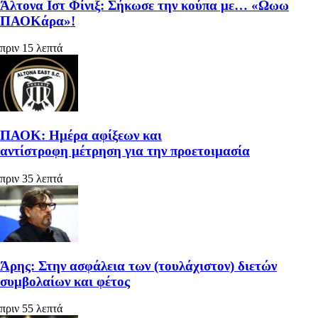
Άλτονα Ιστ Φίνιξ: Σήκωσε την κούπα με… «Ωωω
ΠΑΟΚάρα»!
πριν 15 λεπτά
ΠΑΟΚ: Ημέρα αφίξεων και
αντίστροφη μέτρηση για την προετοιμασία
πριν 35 λεπτά
Άρης: Στην ασφάλεια των (τουλάχιστον) διετών
συμβολαίων και φέτος
πριν 55 λεπτά