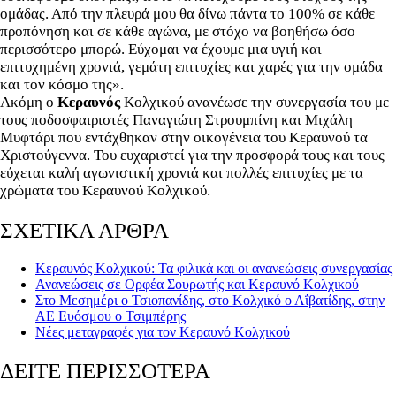
ομάδας. Από την πλευρά μου θα δίνω πάντα το 100% σε κάθε
προπόνηση και σε κάθε αγώνα, με στόχο να βοηθήσω όσο
περισσότερο μπορώ. Εύχομαι να έχουμε μια υγιή και
επιτυχημένη χρονιά, γεμάτη επιτυχίες και χαρές για την ομάδα
και τον κόσμο της».
Ακόμη ο
Κεραυνός
Κολχικού ανανέωσε την συνεργασία του με
τους ποδοσφαιριστές Παναγιώτη Στρουμπίνη και Μιχάλη
Μυφτάρι που εντάχθηκαν στην οικογένεια του Κεραυνού τα
Χριστούγεννα. Του ευχαριστεί για την προσφορά τους και τους
εύχεται καλή αγωνιστική χρονιά και πολλές επιτυχίες με τα
χρώματα του Κεραυνού Κολχικού.
ΣΧΕΤΙΚΑ ΑΡΘΡΑ
Κεραυνός Κολχικού: Τα φιλικά και οι ανανεώσεις συνεργασίας
Ανανεώσεις σε Ορφέα Σουρωτής και Κεραυνό Κολχικού
Στο Μεσημέρι ο Τσιοπανίδης, στο Κολχικό ο Αΐβατίδης, στην
ΑΕ Ευόσμου ο Τσιμπέρης
Νέες μεταγραφές για τον Κεραυνό Κολχικού
ΔΕΙΤΕ ΠΕΡΙΣΣΟΤΕΡΑ