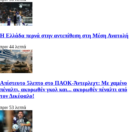
Η Ελλάδα περνά στην αντεπίθεση στη Μέση Ανατολή
πριν 44 λεπτά
Απίστευτο 5λεπτο στο ΠΑΟΚ-Άντερλεχτ: Με χαμένο
πέναλτι, ακυρωθέν γκολ και... ακυρωθέν πέναλτι από
τον Δικέφαλο!
πριν 53 λεπτά