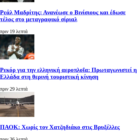
Ρεάλ Μαδρίτης: Ανανέωσε ο Βινίσιους και έδωσε
τέλος στο μεταγραφικό σίριαλ
πριν 19 λεπτά
Ρεκόρ για την ελληνική αεροπλοΐα: Πρωταγωνιστεί η
Ελλάδα στη θερινή τουριστική κίνηση
πριν 29 λεπτά
ΠΑΟΚ: Χωρίς τον Χατζηδιάκο στις Βρυξέλλες
πριν 36 λεπτά