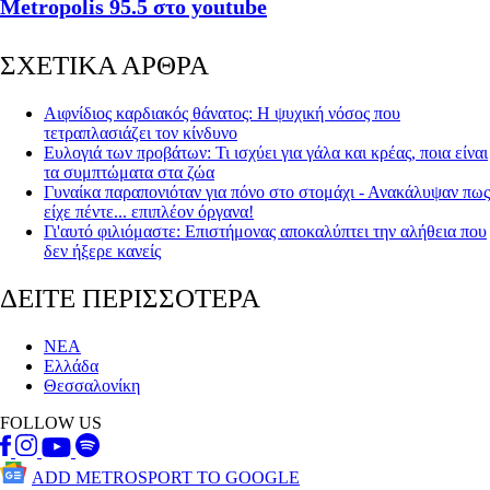
Metropolis 95.5 στο youtube
ΣΧΕΤΙΚΑ ΑΡΘΡΑ
Αιφνίδιος καρδιακός θάνατος: Η ψυχική νόσος που
τετραπλασιάζει τον κίνδυνο
Ευλογιά των προβάτων: Τι ισχύει για γάλα και κρέας, ποια είναι
τα συμπτώματα στα ζώα
Γυναίκα παραπονιόταν για πόνο στο στομάχι - Ανακάλυψαν πως
είχε πέντε... επιπλέον όργανα!
Γι'αυτό φιλιόμαστε: Επιστήμονας αποκαλύπτει την αλήθεια που
δεν ήξερε κανείς
ΔΕΙΤΕ ΠΕΡΙΣΣΟΤΕΡΑ
ΝΕΑ
Ελλάδα
Θεσσαλονίκη
FOLLOW US
ADD METROSPORT TO GOOGLE