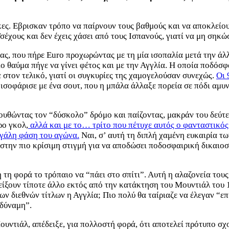
κες. Εβρισκαν τρόπο να παίρνουν τους βαθμούς και να αποκλείου
έχους και δεν έχεις χάσει από τους Ισπανούς, γιατί να μη σηκώ
ς, που πήρε Euro προχωρώντας με τη μία ισοπαλία μετά την άλ
 θαύμα πήγε να γίνει φέτος και με την Αγγλία. Η οποία ποδόσφα
 στον τελικό, γιατί οι συγκυρίες της χαμογελούσαν συνεχώς.
Οι 
, ισοφάρισε με ένα σουτ, που η μπάλα άλλαξε πορεία σε πόδι αμ
λουθώντας τον “δύσκολο” δρόμο και παίζοντας, μακράν του δεύτ
ρο γκολ,
αλλά και με το… τρίτο που πέτυχε αυτός ο φανταστικός
εγάλη φάση του αγώνα.
Ναι, σ’ αυτή τη διπλή χαμένη ευκαιρία τ
 στην πιο κρίσιμη στιγμή για να αποδώσει ποδοσφαιρική δικαιοσ
 τη φορά το τρόπαιο να “πάει στο σπίτι”. Αυτή η αλαζονεία τους
είξουν τίποτε άλλο εκτός από την κατάκτηση του Μουντιάλ του 
ων διεθνών τίτλων η Αγγλία; Πιο πολύ θα ταίριαζε να έλεγαν “επι
 δύναμη”.
ουντιάλ, απέδειξε, για πολλοστή φορά, ότι αποτελεί πρότυπο σχ