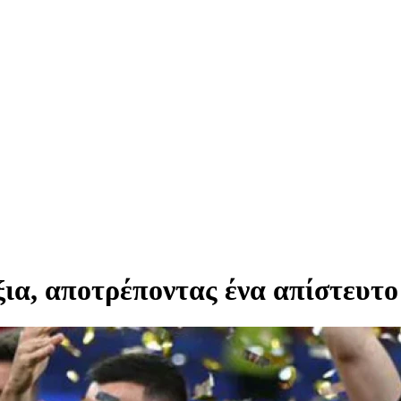
ξια, αποτρέποντας ένα απίστευτ