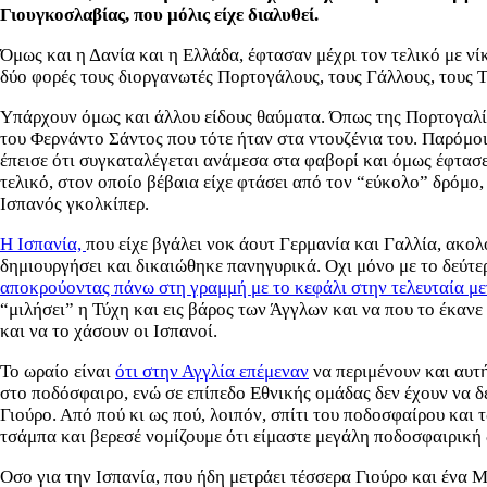
Γιουγκοσλαβίας, που μόλις είχε διαλυθεί.
Όμως και η Δανία και η Ελλάδα, έφτασαν μέχρι τον τελικό με νί
δύο φορές τους διοργανωτές Πορτογάλους, τους Γάλλους, τους Τσ
Υπάρχουν όμως και άλλου είδους θαύματα. Όπως της Πορτογαλία
του Φερνάντο Σάντος που τότε ήταν στα ντουζένια του. Παρόμοιο
έπεισε ότι συγκαταλέγεται ανάμεσα στα φαβορί και όμως έφτασε
τελικό, στον οποίο βέβαια είχε φτάσει από τον “εύκολο” δρόμο
Ισπανός γκολκίπερ.
Η Ισπανία,
που είχε βγάλει νοκ άουτ Γερμανία και Γαλλία, ακο
δημιουργήσει και δικαιώθηκε πανηγυρικά. Οχι μόνο με το δεύτε
αποκρούοντας πάνω στη γραμμή με το κεφάλι στην τελευταία μ
“μιλήσει” η Τύχη και εις βάρος των
Ά
γγλων και να που το έκανε
και να το χάσουν οι Ισπανοί.
Το ωραίο είναι
ότι στην Αγγλία επέμεναν
να περιμένουν και αυτή
στο ποδόσφαιρο, ενώ σε επίπεδο Εθνικής ομάδας δεν έχουν να δ
Γιούρο. Από πού κι ως πού, λοιπόν, σπίτι του ποδοσφαίρου και τ
τσάμπα και βερεσέ νομίζουμε ότι είμαστε μεγάλη ποδοσφαιρική
Οσο για την Ισπανία, που ήδη μετράει τέσσερα Γιούρο και ένα Μ