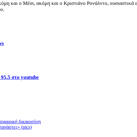
κόμη και ο Μέσι, ακόμη και ο Κριστιάνο Ρονάλντο, ουσιαστικά 
ο.
ws
 95.5 στο youtube
σφαιρική δικαιοσύνη
τανάστες» (pics)