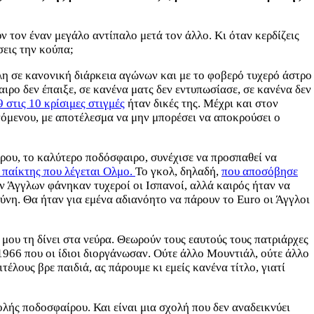
ν τον έναν μεγάλο αντίπαλο μετά τον άλλο. Κι όταν κερδίζεις
σεις την κούπα;
λη σε κανονική διάρκεια αγώνων και με το φοβερό τυχερό άστρο
ιρο δεν έπαιξε, σε κανένα ματς δεν εντυπωσίασε, σε κανένα δεν
9 στις 10 κρίσιμες στιγμές
ήταν δικές της. Μέχρι και στον
υνόμενου, με αποτέλεσμα να μην μπορέσει να αποκρούσει ο
ερου, το καλύτερο ποδόσφαιρο, συνέχισε να προσπαθεί να
 παίκτης που λέγεται Ολμο.
Το γκολ, δηλαδή,
που αποσόβησε
ων Άγγλων φάνηκαν τυχεροί οι Ισπανοί, αλλά καιρός ήταν να
ύνη. Θα ήταν για εμένα αδιανόητο να πάρουν το Εuro οι Άγγλοι
 μου τη δίνει στα νεύρα. Θεωρούν τους εαυτούς τους πατριάρχες
1966 που οι ίδιοι διοργάνωσαν. Ούτε άλλο Μουντιάλ, ούτε άλλο
τέλους βρε παιδιά, ας πάρουμε κι εμείς κανένα τίτλο, γιατί
ολής ποδοσφαίρου. Και είναι μια σχολή που δεν αναδεικνύει