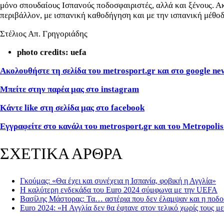
μόνο σπουδαίους Ισπανούς ποδοσφαιριστές, αλλά και ξένους. Α
περιβάλλον, με ισπανική καθοδήγηση και με την ισπανική μέθοδ
Στέλιος Απ. Γρηγοριάδης
photo credits: uefa
Ακολουθήστε τη σελίδα του
metrosport
.
gr
και στο
google
ne
Μπείτε στην παρέα μας στο
instagram
Κάντε
like
στη σελίδα μας στο
facebook
Εγγραφείτε στο κανάλι του metrosport.gr και του Metropolis
ΣΧΕΤΙΚΑ ΑΡΘΡΑ
Γκούμας: «Θα έχει και συνέχεια η Ισπανία, φοβική η Αγγλία»
Η καλύτερη ενδεκάδα του Euro 2024 σύμφωνα με την UEFA
Βασίλης Μάστορας: Τα… αστέρια που δεν έλαμψαν και η ποδο
Euro 2024: «Η Αγγλία δεν θα έφτανε στον τελικό χωρίς τους με