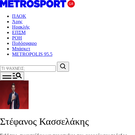
ΠΑΟΚ
Άρης
Ηρακλής
ΕΠΣΜ
ΡΟΗ
Ποδόσφαιρο
Μπάσκετ
METROPOLIS 95.5
Στέφανος Κασσελάκης