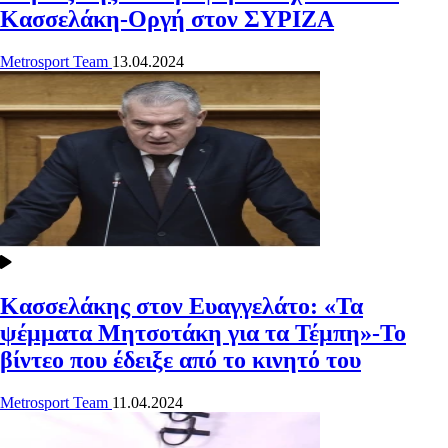
Κασσελάκη-Οργή στον ΣΥΡΙΖΑ
Metrosport Team
13.04.2024
Κασσελάκης στον Ευαγγελάτο: «Τα
ψέμματα Μητσοτάκη για τα Τέμπη»-Το
βίντεο που έδειξε από το κινητό του
Metrosport Team
11.04.2024