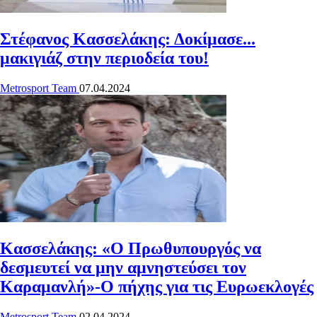
Στέφανος Κασσελάκης: Δοκίμασε...
μακιγιάζ στην περιοδεία του!
Metrosport Team
07.04.2024
Κασσελάκης: «Ο Πρωθυπουργός να
δεσμευτεί να μην αμνηστεύσει τον
Καραμανλή»-Ο πήχης για τις Ευρωεκλογές
Metrosport Team
02.04.2024