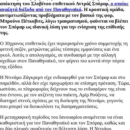
απόκτηση του Σλοβένου επιθετικού Αντράζ Σπόραρ
, ο οποίος
αναζητά διέξοδο από τον Παναθηναϊκό
. Η κροατική ομάδα,
αντιμετωπίζοντας προβλήματα με τον βασικό της φορ,
Μπρούνο Πέτκοβιτς, λόγω τραυματισμού, φαίνεται να βλέπει
τον Σπόραρ ως ιδανική λύση για την ενίσχυση της επίθεσής
της.
Ο 30χρονος επιθετικός έχει περιορισμένο χρόνο συμμετοχής τη
φετινή σεζόν, μετρώντας μόλις τέσσερις εμφανίσεις και ένα
γκολ. Αυτός ο απολογισμός, σε συνδυασμό με την αλλαγή
σχεδίων στον Παναθηναϊκό, τον φέρνει πιο κοντά στην πόρτα
της εξόδου.
Η Ντινάμο Ζάγκρεμπ είχε ενδιαφερθεί για τον Σπόραρ και στο
παρελθόν, αλλά δεν είχε προχωρήσει σε επίσημη πρόταση. Τώρα,
ωστόσο, οι πληροφορίες δείχνουν πως το ενδιαφέρον της είναι
πιο έντονο, με τον ατζέντη του παίκτη, Αμίρ Ρούζνιτς, να
διατηρεί στενές σχέσεις με τη διοίκηση της Ντινάμο, γεγονός
που μπορεί να διευκολύνει τις διαπραγματεύσεις.
Η μεταγραφική περίοδος του Ιανουαρίου αναμένεται να είναι
καθοριστική για τον Παναθηναϊκό και τον Σπόραρ, καθώς και
οι δύο πλευρές αναζητούν τη βέλτιστη λύση. Η Ντινάμο