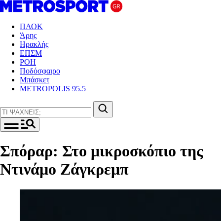
ΠΑΟΚ
Άρης
Ηρακλής
ΕΠΣΜ
ΡΟΗ
Ποδόσφαιρο
Μπάσκετ
METROPOLIS 95.5
Σπόραρ: Στο μικροσκόπιο της
Ντινάμο Ζάγκρεμπ