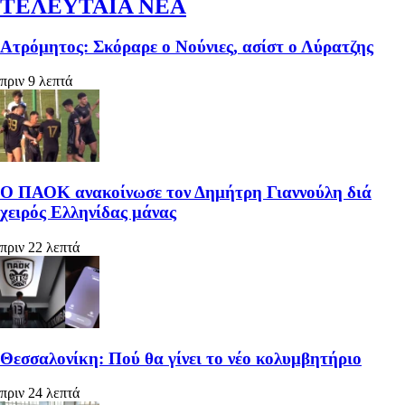
ΤΕΛΕΥΤΑΙΑ ΝΕΑ
Ατρόμητος: Σκόραρε ο Νούνιες, ασίστ ο Λύρατζης
πριν 9 λεπτά
Ο ΠΑΟΚ ανακοίνωσε τον Δημήτρη Γιαννούλη διά
χειρός Ελληνίδας μάνας
πριν 22 λεπτά
Θεσσαλονίκη: Πού θα γίνει το νέο κολυμβητήριο
πριν 24 λεπτά