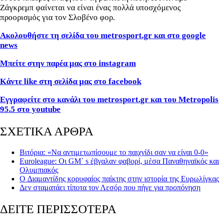
Ζάγκρεμπ φαίνεται να είναι ένας πολλά υποσχόμενος
προορισμός για τον Σλοβένο φορ.
Ακολουθήστε τη σελίδα του metrosport.gr και στο google
news
Μπείτε στην παρέα μας στο instagram
Κάντε like στη σελίδα μας στο facebook
Εγγραφείτε στο κανάλι του metrosport.gr και του Metropolis
95.5 στο youtube
ΣΧΕΤΙΚΑ ΑΡΘΡΑ
Βιτόρια: «Να αντιμετωπίσουμε το παιχνίδι σαν να είναι 0-0»
Euroleague: Οι GM΄ s έβγαλαν φαβορί, μέσα Παναθηναϊκός και
Ολυμπιακός
O Διαμαντίδης κορυφαίος παίκτης στην ιστορία της Ευρωλίγκας
Δεν σταματάει τίποτα τον Λεσόρ που πήγε για προπόνηση
ΔΕΙΤΕ ΠΕΡΙΣΣΟΤΕΡΑ