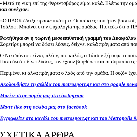
«Μετά τη νίκη επί της Φερεντσβάρος είμαι καλά. Βλέπω την ομ
και συνέχισε:
«Ο ΠΑΟΚ έδειξε προσωπικότητα. Οι παίκτες που ήταν βασικοί, α
Τσάλοφ. Μπαίνει στην ψυχολογία της ομάδας. Πιστεύω ότι ο ΠΑ
Ρωτήθηκε αν η τωρινή μεσοεπιθετική γραμμή του Δικεφάλου ε
Σορετίρε μπορεί να δώσει λύσεις, δείχνει καλά πράγματα από παιχ
Ο Ντεσπόντοφ είναι, πλέον, πιο καλός, ο Τάισον ξέρουμε τι παίκ
Πιστεύω ότι δίνει λύσεις, τον έχουν βοηθήσει και οι συμπαίκτες
Περιμένει κι άλλα πράγματα ο λαός από την ομάδα. Η σεζόν έχει
Ακολουθήστε τη σελίδα του
metrosport
.
gr
και στο
google
new
Μπείτε στην παρέα μας στο
instagram
Κάντε
like
στη σελίδα μας στο
facebook
Εγγραφείτε στο κανάλι του
metrosport
.
gr
και του
Metropolis
9
ΣΧΕΤΙΚΑ ΑΡΘΡΑ