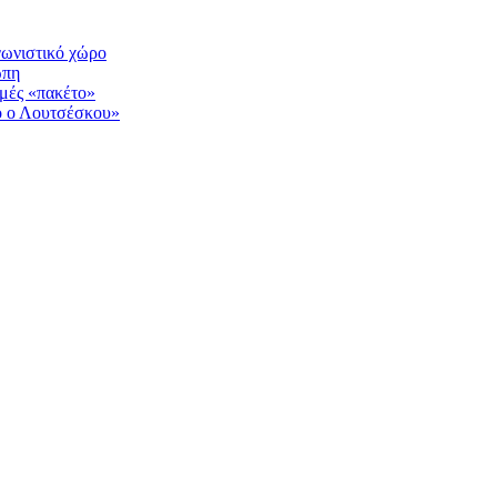
γωνιστικό χώρο
ώπη
ιμές «πακέτο»
ο ο Λουτσέσκου»