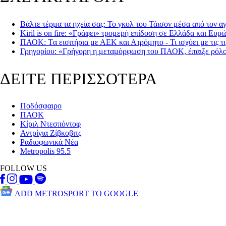
Βάλτε τέρμα τα ηχεία σας: Το γκολ του Τάισον μέσα από τον α
Kiril is on fire: «Γράφει» τρομερή επίδοση σε Ελλάδα και Ευρ
ΠΑΟΚ: Tα εισιτήρια με ΑΕΚ και Ατρόμητο - Τι ισχύει με τις τ
Γρηγορίου: «Γρήγορη η μεταμόρφωση του ΠΑΟΚ, έπαιξε ρόλ
ΔΕΙΤΕ ΠΕΡΙΣΣΟΤΕΡΑ
Ποδόσφαιρο
ΠΑΟΚ
Κίριλ Ντεσπόντοφ
Αντρίγια Ζίβκοβιτς
Ραδιοφωνικά Νέα
Metropolis 95.5
FOLLOW US
ADD METROSPORT TO GOOGLE