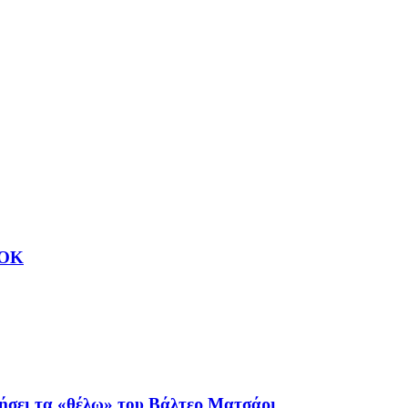
ΑΟΚ
ιήσει τα «θέλω» του Βάλτερ Ματσάρι