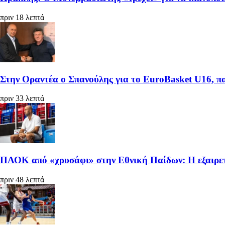
πριν 18 λεπτά
Στην Οραντέα ο Σπανούλης για το EuroBasket U16, π
πριν 33 λεπτά
ΠΑΟΚ από «χρυσάφι» στην Εθνική Παίδων: Η εξαιρετ
πριν 48 λεπτά