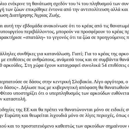
λιο ενέκρινε τη θανάτωση σχεδόν του ¼ του πληθυσμού των συν
γή των ζώων επικρίθηκε έντονα από την αντιπολίτευση αλλά κα
νωση Διατήρησης Άγριας Ζωής.
ι αυτή την εβδομάδα ανακοίνωσε ότι το κρέας από τις θανατωμέ
 υπουργείου περιβάλλοντος, μπορούν να προσφέρουν το κρέας πρ
χαρακτήρισε «σπατάλη» το γεγονός ότι τα ζώα σε προηγούμενες 
λληλες συνθήκες για κατανάλωση. Γιατί; Για το κρέας της αρκού
 με επιθέσεις σε ανθρώπους, ανάμεσά τους και σε συμβάντα θαν
00 αρκούδες. Στη χώρα έχουν καταγραφεί συνολικά 54 επιθέσεις 
περπατούσε σε δάσος στην κεντρική Σλοβακία. Λίγο αργότερα,
το δάσος». Δήλωσε πως με κυβερνητική απόφαση θα θανατωθούν μ
ίτσο υποστηρίζει ότι ο υπερπληθυσμός των αρκούδων ευθύνεται 
ην καταστολή.
οδηγίες της ΕΕ και θα πρέπει να θανατώνονται μόνο σε ειδικές 
ν Ευρώπη και θεωρείται λιχουδιά μόνο σε λίγες περιοχές, όπως 
ιού και το προστατευόμενο καθεστώς των αρκούδων σημαίνουν ότι