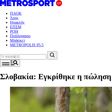
ΠΑΟΚ
Άρης
Ηρακλής
ΕΠΣΜ
ΡΟΗ
Ποδόσφαιρο
Μπάσκετ
METROPOLIS 95.5
Σλοβακία: Εγκρίθηκε η πώληση