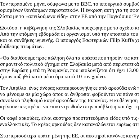
Τον περασμένο μήνα, σύμφωνα με το BBC, το υπουργικό συμβού
ορισμένων θανάσιμων περιστατικών. Η έγκριση αυτή για τη σφα
λίστα με τα «απειλούμενα είδη» στην ΕΕ από την Παγκόσμιο Έ
Ωστόσο, η κυβέρνηση της Σλοβακίας προχώρησε με το σχέδιο κα
Από την επόμενη εβδομάδα οι οργανισμοί υπό την εποπτεία του
και οι συνθήκες υγιεινής. Ο υπουργός Εσωτερικών Filip Kuffa 
διάθεσης πτωμάτων.
«Θα διαθέσουμε προς πώληση όλα τα κρέατα που τηρούν τις κατά
σημαντικό πολιτικό ζήτημα στη Σλοβακία μετά από περιστατικά
στην Ευρώπη μετά τη Ρουμανία, που υπολογίζεται ότι έχει 13.0
έχουν αυξηθεί κατά μέσο όρο κατά 10 τον χρόνο.
Τον Απρίλιο, ένας άνδρας κατακρεουργήθηκε από αρκούδα ενώ 
να μένουμε σε μία χώρα όπου οι άνθρωποι φοβούνται να πάνε σ
συνολικό πληθυσμό καφέ αρκούδων της Ισπανίας. Η κυβέρνηση Φ
κρίνουν πως πρέπει να επικεντρωθούν στην πρόβλεψη και όχι τ
Οι καφέ αρκούδες, είναι αυστηρά προστατευόμενο είδος υπό τις 
εναλλακτικές. Το κρέας αρκούδας δεν καταναλώνεται ευρέως στη
Στα περισσότερα κράτη μέλη της ΕΕ, οι αυστηροί κανόνες κυνηγ