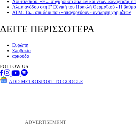
Λουτσέσκου: «Η... σύγκρουση παλιών και νέων-Ξαναχτίσαμε τ
Αλμα ανόδου στη Γ' Εθνική του Ηρακλή Θερμαϊκού - Η βαθμο
ΑΤΜ: Τα... σημάδια που «απαγορεύουν» ανάληψη χρημάτων
ΔΕΙΤΕ ΠΕΡΙΣΣΟΤΕΡΑ
Ευρώπη
Σλοβακία
αρκούδα
FOLLOW US
ADD METROSPORT TO GOOGLE