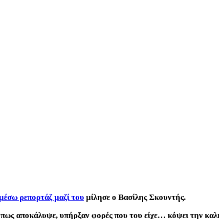
μέσω ρεπορτάζ μαζί του
μίλησε ο Βασίλης Σκουντής.
 όπως αποκάλυψε, υπήρξαν φορές που του είχε… κόψει την κα