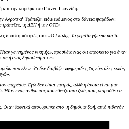
 και την καριέρα του Γιάννη Ιωαννίδη.
ην Αγροτική Τράπεζα, ειδικευόμενος στα δάνεια ψαράδων:
ε τράπεζες, τη ΔΕΗ ή τον ΟΤΕ».
λες δραστηριότητές του:
«Ο Γκάλης, τα γεμάτα γήπεδα και το
Ήταν γεννημένος νικητής», προσθέτοντας ότι επρόκειτο για έναν
ντας ή ενός δημοσιεύματος
».
ρόλο που έλεγε ότι δεν διαβάζει εφημερίδες, τις είχε όλες εκεί
»,
 εγώ»
.
τον επηρέασε. Εγώ δεν είμαι γιατρός, αλλά η άνοια είναι μια
τικό. Ήταν ένας άνθρωπος που έσφιζε από ζωή, που μπορούσε να
ος. Όταν ξαφνικά αποσύρθηκε από τη δημόσια ζωή, αυτό πιθανόν