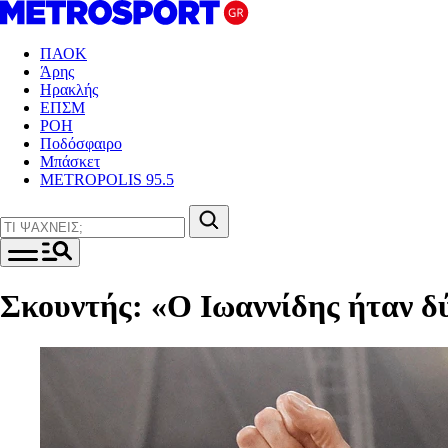
ΠΑΟΚ
Άρης
Ηρακλής
ΕΠΣΜ
ΡΟΗ
Ποδόσφαιρο
Μπάσκετ
METROPOLIS 95.5
Σκουντής: «Ο Ιωαννίδης ήταν δ