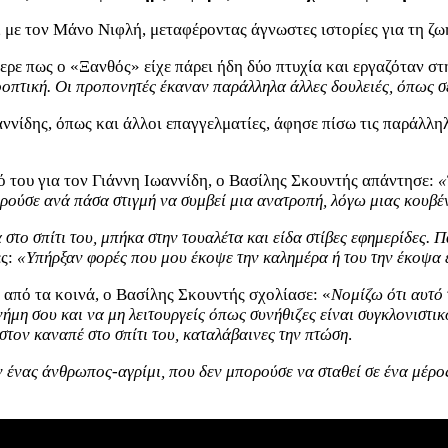
με τον Μάνο Νιφλή, μεταφέροντας άγνωστες ιστορίες για τη ζωή
ρε πως ο «Ξανθός» είχε πάρει ήδη δύο πτυχία και εργαζόταν στ
οοπτική. Οι προπονητές έκαναν παράλληλα άλλες δουλειές, όπως σ
αννίδης, όπως και άλλοι επαγγελματίες, άφησε πίσω τις παράλλη
ό του για τον Γιάννη Ιωαννίδη, ο Βασίλης Σκουντής απάντησε:
«
ρούσε ανά πάσα στιγμή να συμβεί μια ανατροπή, λόγω μιας κουβέ
στο σπίτι του, μπήκα στην τουαλέτα και είδα στίβες εφημερίδες. Πα
ς:
«Υπήρξαν φορές που μου έκοψε την καλημέρα ή του την έκοψα
 από τα κοινά, ο Βασίλης Σκουντής σχολίασε: «
Νομίζω ότι αυτό 
μνήμη σου και να μη λειτουργείς όπως συνήθιζες είναι συγκλονισ
στον καναπέ στο σπίτι του, καταλάβαινες την πτώση
.
αν ένας άνθρωπος-αγρίμι, που δεν μπορούσε να σταθεί σε ένα μέρ