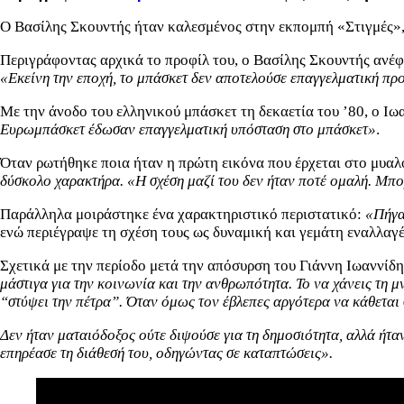
Ο Βασίλης Σκουντής ήταν καλεσμένος στην εκπομπή «Στιγμές», 
Περιγράφοντας αρχικά το προφίλ του, ο Βασίλης Σκουντής ανέφε
«Εκείνη την εποχή, το μπάσκετ δεν αποτελούσε επαγγελματική πρ
Με την άνοδο του ελληνικού μπάσκετ τη δεκαετία του ’80, ο Ιω
Ευρωμπάσκετ έδωσαν επαγγελματική υπόσταση στο μπάσκετ»
.
Όταν ρωτήθηκε ποια ήταν η πρώτη εικόνα που έρχεται στο μυαλ
δύσκολο χαρακτήρα. «Η σχέση μαζί του δεν ήταν ποτέ ομαλή. Μπο
Παράλληλα μοιράστηκε ένα χαρακτηριστικό περιστατικό:
«Πήγα 
ενώ περιέγραψε τη σχέση τους ως δυναμική και γεμάτη εναλλαγέ
Σχετικά με την περίοδο μετά την απόσυρση του Γιάννη Ιωαννίδη
μάστιγα για την κοινωνία και την ανθρωπότητα. Το να χάνεις τη 
“στύψει την πέτρα”. Όταν όμως τον έβλεπες αργότερα να κάθεται 
Δεν ήταν ματαιόδοξος ούτε διψούσε για τη δημοσιότητα, αλλά ήτ
επηρέασε τη διάθεσή του, οδηγώντας σε καταπτώσεις».