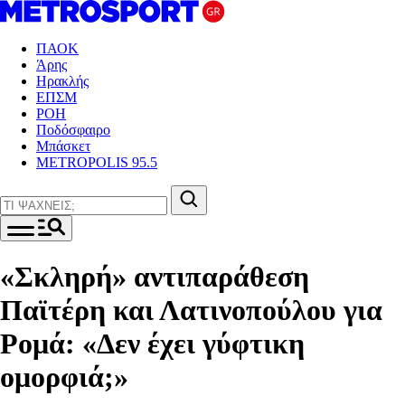
ΠΑΟΚ
Άρης
Ηρακλής
ΕΠΣΜ
ΡΟΗ
Ποδόσφαιρο
Μπάσκετ
METROPOLIS 95.5
«Σκληρή» αντιπαράθεση
Παϊτέρη και Λατινοπούλου για
Ρομά: «Δεν έχει γύφτικη
ομορφιά;»