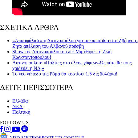
ΣΧΕΤΙΚΑ ΑΡΘΡΑ
«Απασφάλισε» η Λατινοπούλου για τα επεισόδια στο Ζβέρνετς:
Ζητά απέλαση του Αλβανού πρέσβη
Show της Λατινοπούλου on air: Μιμήθηκε τη Ζωή
Κωνσταντοπούλου!
Λατινοπούλου: «Πολίτες στο έλεος γύφτων-Ως πότε θα τους
χαϊδεύει η ΝΔ;»
Το νέο γήπεδο της Ρόμα θα κοστίσει 1,5 δις δολάρια!
ΔΕΙΤΕ ΠΕΡΙΣΣΟΤΕΡΑ
Ελλάδα
ΝΕΑ
Πολιτική
FOLLOW US
ADD METROSPORT TO GOOGLE