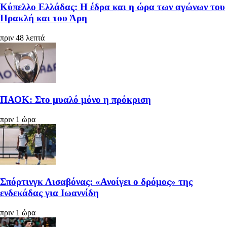
Κύπελλο Ελλάδας: Η έδρα και η ώρα των αγώνων του
Ηρακλή και του Άρη
πριν 48 λεπτά
ΠΑΟΚ: Στο μυαλό μόνο η πρόκριση
πριν 1 ώρα
Σπόρτινγκ Λισαβόνας: «Ανοίγει ο δρόμος» της
ενδεκάδας για Ιωαννίδη
πριν 1 ώρα