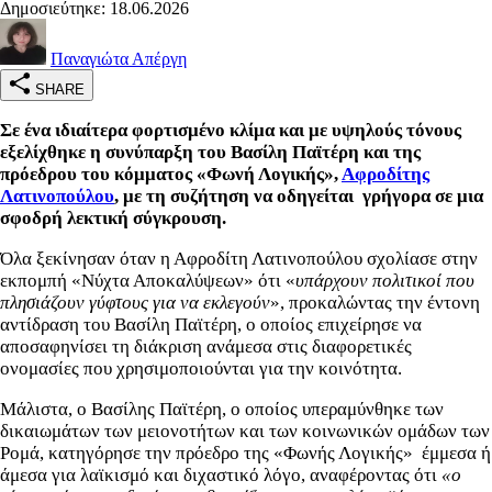
Δημοσιεύτηκε: 18.06.2026
Παναγιώτα Απέργη
SHARE
Σε ένα ιδιαίτερα φορτισμένο κλίμα και με υψηλούς τόνους
εξελίχθηκε η συνύπαρξη του Βασίλη Παϊτέρη και της
πρόεδρου του κόμματος «Φωνή Λογικής»,
Αφροδίτης
Λατινοπούλου
, με τη συζήτηση να οδηγείται γρήγορα σε μια
σφοδρή λεκτική σύγκρουση.
Όλα ξεκίνησαν όταν η Αφροδίτη Λατινοπούλου σχολίασε στην
εκπομπή «Νύχτα Αποκαλύψεων» ότι «
υπάρχουν πολιτικοί που
πλησιάζουν γύφτους για να εκλεγούν
», προκαλώντας την έντονη
αντίδραση του Βασίλη Παϊτέρη, ο οποίος επιχείρησε να
αποσαφηνίσει τη διάκριση ανάμεσα στις διαφορετικές
ονομασίες που χρησιμοποιούνται για την κοινότητα.
Μάλιστα, ο Βασίλης Παϊτέρη, ο οποίος υπεραμύνθηκε των
δικαιωμάτων των μειονοτήτων και των κοινωνικών ομάδων των
Ρομά, κατηγόρησε την πρόεδρο της «Φωνής Λογικής» έμμεσα ή
άμεσα για λαϊκισμό και διχαστικό λόγο, αναφέροντας ότι
«ο