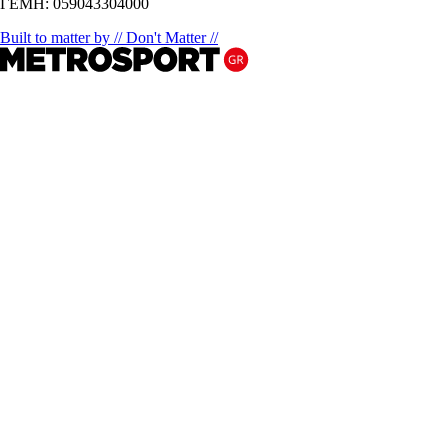
ΓΕΜΗ: 059043304000
Built to matter by // Don't Matter //