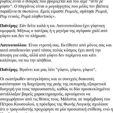
γύφτος είναι ο σιδεράς που βρομίζεται και του λέμε “άντε ρε
γύφτο”. Ο τσιγγάνος είναι ο μυγιάγγιχτος που μόλις τον βλέπεις
παράξενα σε σκοτώνει. Εμείς είμαστε Ρωμιός, αγάπησε Ρωμιά,
Ρομ ενικός, Ρομά πληθυντικός
».
Παϊτέρης
: Εάν δείτε καλά η κα. Λατινοπούλου έχει γύφτικη
ομορφιά; Μήπως ο πατέρας ή η μητέρα της αγόρασε χαλί από
γύφτο και δεν το πλήρωσε.
Λατινοπούλου
: Είναι ντροπή σας. Εκτίθεστε από μόνος σας και
αυτό αποδεικνύει γιατί τόσος πολύς κόσμος έχει αυτή την
άποψη για εσάς, αλλά από γύφτο δεν περίμενα και κάτι
καλύτερο, να πω την αλήθεια.
Παϊτέρης
: Βγαίνει και μας λέει "γύφτο, γύφτο, γύφτο".
Οι εκατέρωθεν αντεγκλήσεις και οι συνεχείς διακοπές
κατέστησαν τη διαχείριση της ροής της εκπομπής εξαιρετικά
δυσχερή για τους παρουσιαστές, καθώς οι δύο προσκεκλημένοι
αντάλλαξαν βαρείς χαρακτηρισμούς, αρνούμενοι να
υποχωρήσουν από τις θέσεις τους. Μάλιστα, σε παρέμβαση του
Πέτρου Κουσουλού, η πρόεδρος της Φωνής Λογικής σχολίασε
ότι ο τραγουδιστής προχώρησε σε μία προσωπική επίθεση, ενώ η