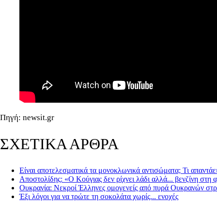
Πηγή: newsit.gr
ΣΧΕΤΙΚΑ ΑΡΘΡΑ
Είναι αποτελεσματικά τα μονοκλωνικά αντισώματα; Τι απαντάε
Αποστολίδης: «Ο Κούγιας δεν ρίχνει λάδι αλλά... βενζίνη στη 
Ουκρανία: Νεκροί Έλληνες ομογενείς από πυρά Ουκρανών στ
Έξι λόγοι για να τρώτε τη σοκολάτα χωρίς... ενοχές