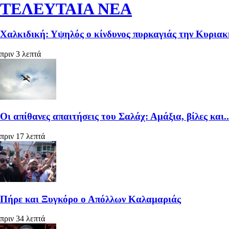
ΤΕΛΕΥΤΑΙΑ ΝΕΑ
Χαλκιδική: Υψηλός ο κίνδυνος πυρκαγιάς την Κυριακ
πριν 3 λεπτά
Οι απίθανες απαιτήσεις του Σαλάχ: Αμάξια, βίλες και.
πριν 17 λεπτά
Πήρε και Ξυγκόρο ο Απόλλων Καλαμαριάς
πριν 34 λεπτά