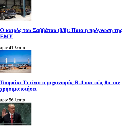
Ο καιρός του Σαββάτου (8/8): Ποια η πρόγνωση της
ΕΜΥ
πριν 41 λεπτά
Τουρκία: Τι είναι ο μηχανισμός R-4 και πώς θα τον
χρησιμοποιήσει
πριν 56 λεπτά