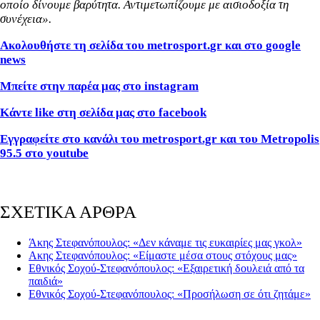
οποίο δίνουμε βαρύτητα. Αντιμετωπίζουμε με αισιοδοξία τη
συνέχεια».
Ακολουθήστε τη σελίδα του
metrosport
.
gr
και στο
google
news
Μπείτε στην παρέα μας στο
instagram
Κάντε
like
στη σελίδα μας στο
facebook
Εγγραφείτε στο κανάλι του metrosport.gr και του Metropolis
95.5 στο youtube
ΣΧΕΤΙΚΑ ΑΡΘΡΑ
Άκης Στεφανόπουλος: «Δεν κάναμε τις ευκαιρίες μας γκολ»
Ακης Στεφανόπουλος: «Είμαστε μέσα στους στόχους μας»
Εθνικός Σοχού-Στεφανόπουλος: «Εξαιρετική δουλειά από τα
παιδιά»
Εθνικός Σοχού-Στεφανόπουλος: «Προσήλωση σε ότι ζητάμε»