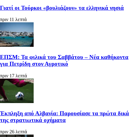
Γιατί οι Τούρκοι «βουλιάζουν» τα ελληνικά νησιά
πριν 11 λεπτά
ΕΠΣΜ: Τα φιλικά του Σαββάτου – Νέα καθήκοντα
για Πετρίδη στον Αγροτικό
πριν 17 λεπτά
Έκπληξη από Αλβανία: Παρουσίασε τα πρώτα δικά
της στρατιωτικά οχήματα
πριν 26 λεπτά