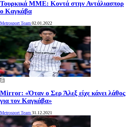
Τουρκικά ΜΜΕ: Κοντά στην Αντάλιασπορ
ο Καγκάβα
Metrosport Team
02.01.2022
Mirror: «Όταν ο Σερ Άλεξ είχε κάνει λάθος
για τον Καγκάβα»
Metrosport Team
31.12.2021