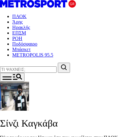
ΠΑΟΚ
Άρης
Ηρακλής
ΕΠΣΜ
ΡΟΗ
Ποδόσφαιρο
Μπάσκετ
METROPOLIS 95.5
Σίνζι Καγκάβα