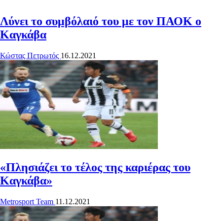
Λύνει το συμβόλαιό του με τον ΠΑΟΚ ο
Καγκάβα
Κώστας Πετρωτός
16.12.2021
«Πλησιάζει το τέλος της καριέρας του
Καγκάβα»
Metrosport Team
11.12.2021