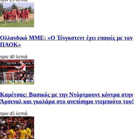
Ολλανδικό ΜΜΕ: «Ο Τένγκστεντ έχει επαφές με τον
ΠΑΟΚ»
πριν 40 λεπτά
Καρέτσας: Βασικός με την Ντόρτμουντ κόντρα στην
Άρσεναλ και γκολάρα στο ανεπίσημο ντεμπούτο του!
πριν 45 λεπτά