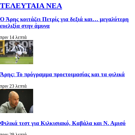
ΤΕΛΕΥΤΑΙΑ ΝΕΑ
Ο Άρης κοιτάζει Πετρίς για δεξιά και… μεγαλύτερη
ευελιξία στην άμυνα
πριν 14 λεπτά
Άρης: Το πρόγραμμα προετοιμασίας και τα φιλικά
πριν 23 λεπτά
Φιλικά τεστ για Κιλκισιακό, Καβάλα και Ν. Αμισό
πριν 29 λεπτά