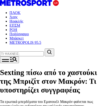
ΠΑΟΚ
Άρης
Ηρακλής
ΕΠΣΜ
ΡΟΗ
Ποδόσφαιρο
Μπάσκετ
METROPOLIS 95.5
Sexting πίσω από το χαστούκι
της Μπριζίτ στον Μακρόν: Τι
υποστηρίζει συγγραφέας
Τα ερωτικά μπερδέματα του Εμανουέλ Μακρόν φαίνεται πως
μονοπωλούν το ενδιαφέρον της γαλλικής επικαιρότητας.