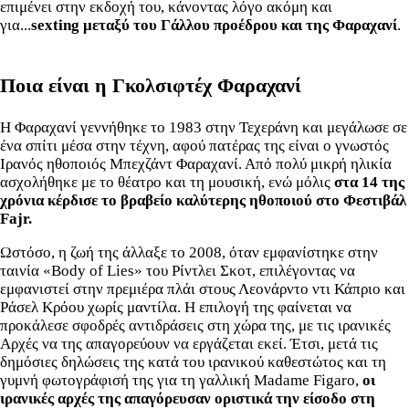
επιμένει στην εκδοχή του, κάνοντας λόγο ακόμη και
για...
sexting μεταξύ του Γάλλου προέδρου και της Φαραχανί
.
Ποια είναι η Γκολσιφτέχ Φαραχανί
Η Φαραχανί γεννήθηκε το 1983 στην Τεχεράνη και μεγάλωσε σε
ένα σπίτι μέσα στην τέχνη, αφού πατέρας της είναι ο γνωστός
Ιρανός ηθοποιός Μπεχζάντ Φαραχανί. Από πολύ μικρή ηλικία
ασχολήθηκε με το θέατρο και τη μουσική, ενώ μόλις
στα 14 της
χρόνια κέρδισε το βραβείο καλύτερης ηθοποιού στο Φεστιβάλ
Fajr.
Ωστόσο, η ζωή της άλλαξε το 2008, όταν εμφανίστηκε στην
ταινία «Body of Lies» του Ρίντλει Σκοτ, επιλέγοντας να
εμφανιστεί στην πρεμιέρα πλάι στους Λεονάρντο ντι Κάπριο και
Ράσελ Κρόου χωρίς μαντίλα. Η επιλογή της φαίνεται να
προκάλεσε σφοδρές αντιδράσεις στη χώρα της, με τις ιρανικές
Αρχές να της απαγορεύουν να εργάζεται εκεί. Έτσι, μετά τις
δημόσιες δηλώσεις της κατά του ιρανικού καθεστώτος και τη
γυμνή φωτογράφισή της για τη γαλλική Madame Figaro,
οι
ιρανικές αρχές της απαγόρευσαν οριστικά την είσοδο στη