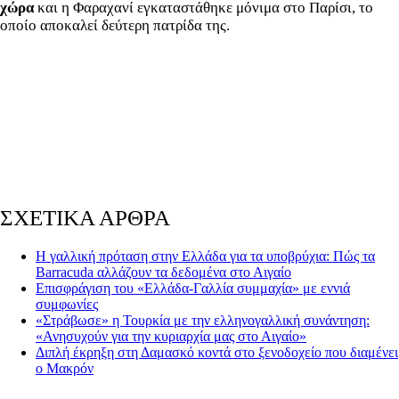
χώρα
και η Φαραχανί εγκαταστάθηκε μόνιμα στο Παρίσι, το
οποίο αποκαλεί δεύτερη πατρίδα της.
ΣΧΕΤΙΚΑ ΑΡΘΡΑ
Η γαλλική πρόταση στην Ελλάδα για τα υποβρύχια: Πώς τα
Barracuda αλλάζουν τα δεδομένα στο Αιγαίο
Επισφράγιση του «Ελλάδα-Γαλλία συμμαχία» με εννιά
συμφωνίες
«Στράβωσε» η Τουρκία με την ελληνογαλλική συνάντηση:
«Ανησυχούν για την κυριαρχία μας στο Αιγαίο»
Διπλή έκρηξη στη Δαμασκό κοντά στο ξενοδοχείο που διαμένει
ο Μακρόν