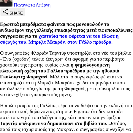
Παναγιώτα Απέργη
SHARE
Ερωτικά μπερδέματα φαίνεται πως μονοπωλούν το
ενδιαφέρον της γαλλικής επικαιρότητας μετά τις αποκαλύψεις
συγγραφέα για το
χαστούκι που φέρεται να του έδωσε η
σύζυγός του, Μπριζίτ Μακρόν, στον Γάλλο πρόεδρο.
Ο συγγραφέας Φλοριάν Ταρντίφ υποστηρίζει στο νέο του βιβλίο
«Ένα (σχεδόν) τέλειο ζευγάρι» ότι αφορμή για το περιβόητο
χαστούκι της πρώτης κυρίας είναι
η φημολογούμενη
πλατωνική σχέση του Γάλλου προέδρου με την ηθοποιό
Γκολσιφτέχ Φαραχανί
. Μάλιστα, ο συγγραφέας φέρεται να
υποστηρίζει ότι η Μπριζίτ Μακρόν είχε δει τα μηνύματα που
αντάλλαξε ο σύζυγός της με τη Φαραχανί, με τη συνομιλία τους
να συνεχίζεται για αρκετούς μήνες.
Η πρώτη κυρία της Γαλλίας φέρεται να διέψευσε την εκδοχή του
περιστατικού, δηλώνοντας στη «Le Figaro» ότι δεν κοιτάζει
ποτέ το κινητό του συζύγου της, κάτι που αν και γνώριζε
ο
Ταρντίφ απέκρυψε να δημοσίευσει στο βιβλίο του
. Ωστόσο,
παρά τους ισχυρισμούς της Μακρόν, ο συγγραφέας συνεχίζει να