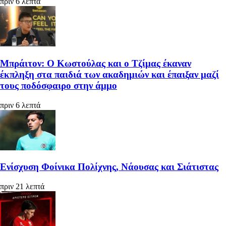
πριν 6 λεπτά
Μπράιτον: Ο Κωστούλας και ο Τζίμας έκαναν
έκπληξη στα παιδιά των ακαδημιών και έπαιξαν μαζί
τους ποδόσφαιρο στην άμμο
πριν 6 λεπτά
Ενίσχυση Φοίνικα Πολίχνης, Νάουσας και Σιάτιστας
πριν 21 λεπτά