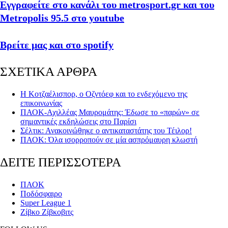
Εγγραφείτε στο κανάλι του metrosport.gr και του
Metropolis 95.5 στο youtube
Βρείτε μας και στο spotify
ΣΧΕΤΙΚΑ ΑΡΘΡΑ
Η Κοτζαέλισπορ, ο Οζντόεφ και το ενδεχόμενο της
επικοινωνίας
ΠΑΟΚ-Αχιλλέας Μαυρομάτης: Έδωσε το «παρών» σε
σημαντικές εκδηλώσεις στο Παρίσι
Σέλτικ: Ανακοινώθηκε ο αντικαταστάτης του Τέιλορ!
ΠΑΟΚ: Όλα ισορροπούν σε μία ασπρόμαυρη κλωστή
ΔΕΙΤΕ ΠΕΡΙΣΣΟΤΕΡΑ
ΠΑΟΚ
Ποδόσφαιρο
Super League 1
Ζίβκο Ζίβκοβιτς