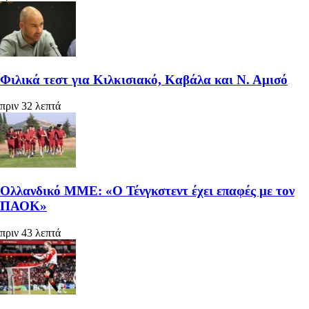
Φιλικά τεστ για Κιλκισιακό, Καβάλα και Ν. Αμισό
πριν 32 λεπτά
Ολλανδικό ΜΜΕ: «Ο Τένγκστεντ έχει επαφές με τον
ΠΑΟΚ»
πριν 43 λεπτά