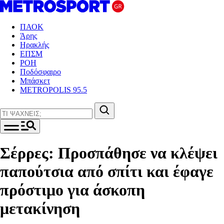
ΠΑΟΚ
Άρης
Ηρακλής
ΕΠΣΜ
ΡΟΗ
Ποδόσφαιρο
Μπάσκετ
METROPOLIS 95.5
Σέρρες: Προσπάθησε να κλέψει
παπούτσια από σπίτι και έφαγε
πρόστιμο για άσκοπη
μετακίνηση