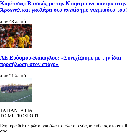
Καρέτσας: Βασικός με την Ντόρτμουντ κόντρα στην
Άρσεναλ και γκολάρα στο ανεπίσημο ντεμπούτο του!
πριν 48 λεπτά
ΑΕ Ευόσμου-Κάκογλου: «Συνεχίζουμε με την ίδια
προσήλωση στον στόχο»
πριν 51 λεπτά
ΤΑ ΠΑΝΤΑ ΓΙΑ
ΤΟ METROSPORT
Ενημερωθείτε πρώτοι για όλα τα τελεταία νέα, απευθείας στο email
σας