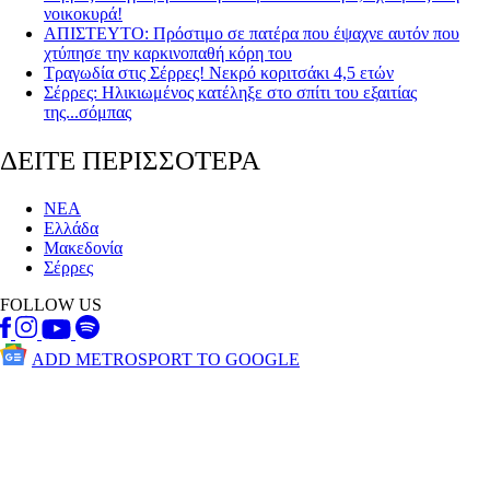
νοικοκυρά!
ΑΠΙΣΤΕΥΤΟ: Πρόστιμο σε πατέρα που έψαχνε αυτόν που
χτύπησε την καρκινοπαθή κόρη του
Τραγωδία στις Σέρρες! Nεκρό κοριτσάκι 4,5 ετών
Σέρρες: Ηλικιωμένος κατέληξε στο σπίτι του εξαιτίας
της...σόμπας
ΔΕΙΤΕ ΠΕΡΙΣΣΟΤΕΡΑ
ΝΕΑ
Ελλάδα
Μακεδονία
Σέρρες
FOLLOW US
ADD METROSPORT TO GOOGLE