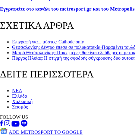
Εγγραφείτε στο κανάλι του metrosport.gr και του Metropolis
ΣΧΕΤΙΚΑ ΑΡΘΡΑ
Επιγραφή για... μύστες: Cathode only
Θεσσαλονίκη: Δέντρο έπεσε σε πολυκατοικία-Παραμένει τουλά
Μετρό Θεσσαλονίκης: Ποιες μέρες θα είναι ελεύθερες οι μετακ
Πύργος Ηλείας: Η στιγμή της σφοδρής σύγκρουσης δύο αυτοκι
ΔΕΙΤΕ ΠΕΡΙΣΣΟΤΕΡΑ
ΝΕΑ
Ελλάδα
Χαλκιδική
Σεισμός
FOLLOW US
ADD METROSPORT TO GOOGLE