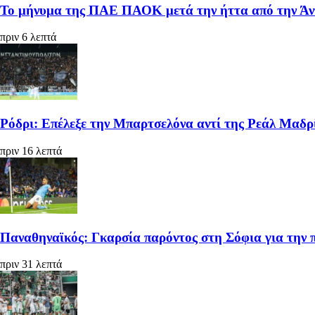
Το μήνυμα της ΠΑΕ ΠΑΟΚ μετά την ήττα από την Άντε
πριν 6 λεπτά
Ρόδρι: Επέλεξε την Μπαρτσελόνα αντί της Ρεάλ Μαδρ
πριν 16 λεπτά
Παναθηναϊκός: Γκαρσία παρόντος στη Σόφια για την
πριν 31 λεπτά