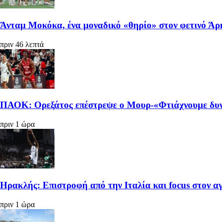
Άνταμ Μοκόκα, ένα μοναδικό «θηρίο» στον φετινό Άρ
πριν 46 λεπτά
ΠΑΟΚ: Ορεξάτος επέστρεψε ο Μουρ-«Φτιάχνουμε δυ
πριν 1 ώρα
Ηρακλής: Επιστροφή από την Ιταλία και focus στον α
πριν 1 ώρα