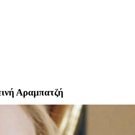
εινή Αραμπατζή