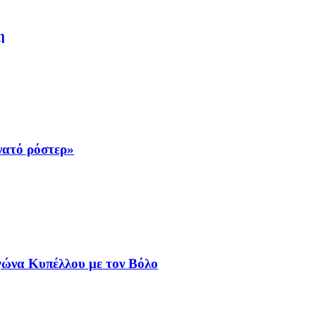
η
νατό ρόστερ»
γώνα Κυπέλλου με τον Βόλο