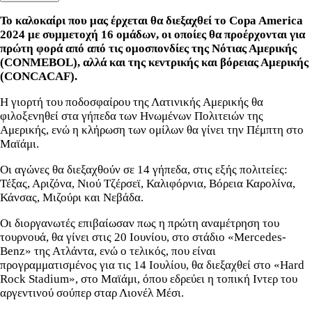
Το καλοκαίρι που μας έρχεται θα διεξαχθεί το Copa America
2024
με συμμετοχή 16 ομάδων, οι οποίες θα προέρχονται για
πρώτη φορά από από τις ομοσπονδίες της Νότιας Αμερικής
(CONMEBOL), αλλά και της κεντρικής και βόρειας Αμερικής
(CONCACAF).
Η γιορτή του ποδοσφαίρου της Λατινικής Αμερικής θα
φιλοξενηθεί στα γήπεδα των Ηνωμένων Πολιτειών της
Αμερικής, ενώ η κλήρωση των ομίλων θα γίνει την Πέμπτη στο
Μαϊάμι.
Οι αγώνες θα διεξαχθούν σε 14 γήπεδα, στις εξής πολιτείες:
Τέξας, Αριζόνα, Νιού Τζέρσεϊ, Καλιφόρνια, Βόρεια Καρολίνα,
Κάνσας, Μιζούρι και Νεβάδα.
Οι διοργανωτές επιβαίωσαν πως η πρώτη αναμέτρηση του
τουρνουά, θα γίνει στις 20 Ιουνίου, στο στάδιο «Mercedes-
Benz» της Ατλάντα, ενώ ο τελικός, που είναι
προγραμματισμένος για τις 14 Ιουλίου, θα διεξαχθεί στο «Hard
Rock Stadium», στο Μαϊάμι, όπου εδρεύει η τοπική Ιντερ του
αργεντινού σούπερ σταρ Λιονέλ Μέσι.