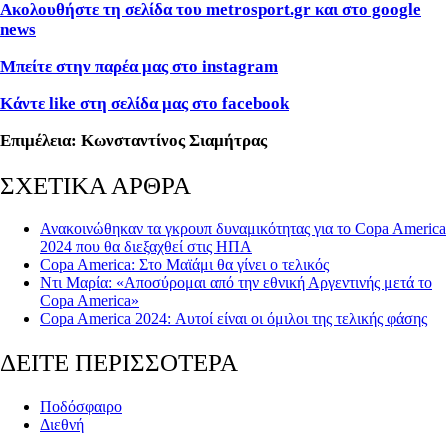
Ακολουθήστε τη σελίδα του metrosport.gr και στο google
news
Μπείτε στην παρέα μας στο instagram
Κάντε like στη σελίδα μας στο facebook
Επιμέλεια: Κωνσταντίνος Σιαμήτρας
ΣΧΕΤΙΚΑ ΑΡΘΡΑ
Ανακοινώθηκαν τα γκρουπ δυναμικότητας για το Copa America
2024 που θα διεξαχθεί στις ΗΠΑ
Copa America: Στο Μαϊάμι θα γίνει ο τελικός
Ντι Μαρία: «Αποσύρομαι από την εθνική Αργεντινής μετά το
Copa America»
Copa America 2024: Αυτοί είναι οι όμιλοι της τελικής φάσης
ΔΕΙΤΕ ΠΕΡΙΣΣΟΤΕΡΑ
Ποδόσφαιρο
Διεθνή