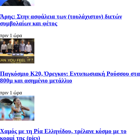
Άρης: Στην ασφάλεια των (τουλάχιστον) διετών
συμβολαίων και φέτος
πριν 1 ώρα
Παγκόσμιο Κ20, Όρεγκον: Εντυπωσιακή Ρούσσου στα
800μ και ασημένιο μετάλλιο
πριν 1 ώρα
Χαμός με τη Ρία Ελληνίδου, τρέλανε κόσμο με το
κορμί της (pics)