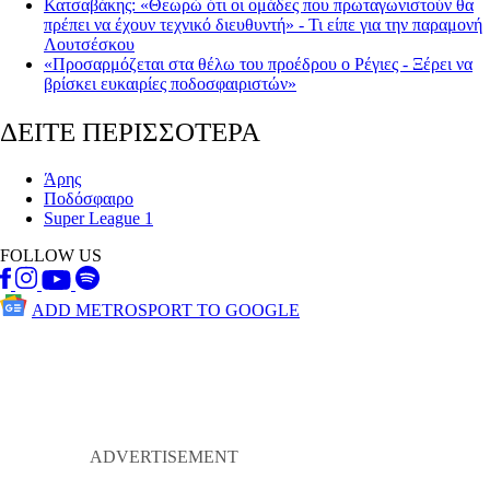
Κατσαβάκης : «Θεωρώ ότι οι ομάδες που πρωταγωνιστούν θα
πρέπει να έχουν τεχνικό διευθυντή» - Τι είπε για την παραμονή
Λουτσέσκου
«Προσαρμόζεται στα θέλω του προέδρου ο Ρέγιες - Ξέρει να
βρίσκει ευκαιρίες ποδοσφαιριστών»
ΔΕΙΤΕ ΠΕΡΙΣΣΟΤΕΡΑ
Άρης
Ποδόσφαιρο
Super League 1
FOLLOW US
ADD METROSPORT TO GOOGLE