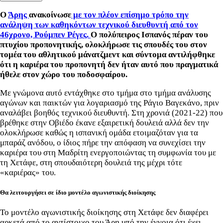
Ο
Άρης
ανακοίνωσε
με τον πλέον επίσημο τρόπο την
ανάληψη των καθηκόντων τεχνικού διευθυντή από τον
46χρονο, Ρούμπεν Ρέγες.
Ο πολύπειρος Ισπανός πέραν του
πτυχίου προπονητικής, ολοκλήρωσε τις σπουδές του στον
τομέα του αθλητικού μάνατζμεντ και σύντομα αντιλήφθηκε
ότι η καριέρα του προπονητή δεν ήταν αυτό που πραγματικά
ήθελε στον χώρο του ποδοσφαίρου.
Με γνώμονα αυτό εντάχθηκε στο τμήμα στο τμήμα ανάλυσης
αγώνων και παικτών για λογαριασμό της Ράγιο Βαγεκάνο, πριν
αναλάβει βοηθός τεχνικού διευθυντή. Στη χρονιά (2021-22) που
βρέθηκε στην Οβιέδο έκανε εξαιρετική δουλειά αλλά δεν την
ολοκλήρωσε καθώς η ισπανική ομάδα ετοιμαζόταν για τα
μπαράζ ανόδου, ο ίδιος πήρε την απόφαση να συνεχίσει την
καριέρα του στη Μαδρίτη ενεργοποιώντας τη συμφωνία του με
τη Χετάφε, στη σπουδαιότερη δουλειά της μέχρι τότε
«καριέρας» του.
Θα λειτουργήσει σε ίδιο μοντέλο αγωνιστικής διοίκησης
Το μοντέλο αγωνιστικής διοίκησης στη Χετάφε δεν διαφέρει
αρκετά από το αντίστοιχο του Άρη υπό την έννοια ότι έχει