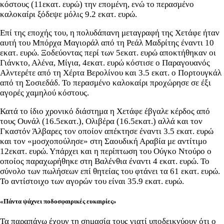
κόστους (11εκατ. ευρώ) την επομένη, ενώ το περασμένο
καλοκαίρι ξόδεψε μόλις 9.2 εκατ. ευρώ.
Επί της εποχής του, η πολυδάπανη μεταγραφή της Χετάφε ήταν
αυτή του Μπόρχα Μαγιοράλ από τη Ρεάλ Μαδρίτης έναντι 10
εκατ. ευρώ. Ξοδεύοντας περί των 5εκατ. ευρώ αποκτήθηκαν οι
Γιάνκτο, Αλένα, Μίγια, 4εκατ. ευρώ κόστισε ο Παραγουανός
Αλντερέτε από τη Χέρτα Βερολίνου και 3.5 εκατ. ο Πορτουγκάλ
από τη Σοσιεδάδ. Το περασμένο καλοκαίρι προχώρησε σε έξι
αγορές χαμηλού κόστους.
Κατά το ίδιο χρονικό διάστημα η Χετάφε έβγαλε κέρδος από
τους Ουνάλ (16.5εκατ.), Ολιβέρα (16.5εκατ.) αλλά και τον
Γκαστόν Άλβαρες τον οποίον απέκτησε έναντι 3.5 εκατ. ευρώ
και τον «μοσχοπούλησε» στη Σαουδική Αραβία με αντίτιμο
12εκατ. ευρώ. Υπάρχει και η περίπτωση του Ούγκο Ντούρο ο
οποίος παραχωρήθηκε στη Βαλένθια έναντι 4 εκατ. ευρώ. Το
σύνολο των πωλήσεων επί θητείας του φτάνει τα 61 εκατ. ευρώ.
Το αντίστοιχο των αγορών του είναι 35.9 εκατ. ευρώ.
«Πάντα ψάχνει ποδοσφαιρικές ευκαιρίες»
Τα παραπάνω έχουν τη σημασία τους γιατί υποδεικνύουν ότι ο