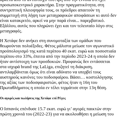
προσωποκεντρικό χαρακτήρα. Στην πραγματικότητα, στη
συντριπτική πλειοψηφία τους, οι πρόεδροι απαιτούν τη
συμμετοχή στη λήψη των μεταγραφικών αποφάσεων κι αυτό δεν
είναι κατακριτέο, αρκεί να μην παρά είναι... παρεμβατικό.
Εξάλλου, αυτός που πληρώνει έχει και τον τελευταίο λόγο στις
μεταγραφές.
Η Χετάφε δεν ανήκει στη συνομοταξία των ομάδων που
θεωρούνται πολυέξοδες. Φέτος μάλιστα μείωσε τον αγωνιστικό
προϋπολογισμό της κατά περίπου 40 εκατ. ευρώ και ποσοστιαία
περίπου στο 33%, έπειτα από την περίοδο 2023-24 η οποία δεν
ήταν αντίστοιχη των προσδοκιών. Προφανώς δεν εντάσσεται
στα ισχυρά brand της LaLiga, επιζητεί τη διάκριση,
αντιλαμβάνεται όμως ότι είναι αδύνατο να υπερβεί τους
αυστηρούς κανόνες του ποδοσφαίρου. Βάσει… κοστολόγησης
της αξίας των ποδοσφαιριστών, φέτος ήταν η 16η του
Πρωταθλήματος η οποία εν τέλει τερμάτισε στην 13η θέση.
Οι αγορές και πωλήσεις της Χετάφε επί Ρέγες
Ο Ισπανός επένδυσε 15.7 εκατ. ευρώ γι’ αγορές παικτών στην
πρώτη χρονιά του (2022-23) για να ακολουθήσει η μείωση του