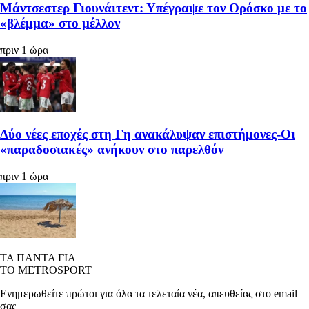
Μάντσεστερ Γιουνάιτεντ: Υπέγραψε τον Ορόσκο με το
«βλέμμα» στο μέλλον
πριν 1 ώρα
Δύο νέες εποχές στη Γη ανακάλυψαν επιστήμονες‑Oι
«παραδοσιακές» ανήκουν στο παρελθόν
πριν 1 ώρα
ΤΑ ΠΑΝΤΑ ΓΙΑ
ΤΟ METROSPORT
Ενημερωθείτε πρώτοι για όλα τα τελεταία νέα, απευθείας στο email
σας