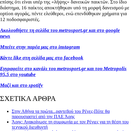
επίσης ότι είναι υπέρ της «λήψης» δανεικών παικτών. Στο ίδιο
διάστημα, 16 παίκτες αποκτήθηκαν υπό τη μορφή δανεισμού με
option αγοράς, πέντε ελεύθεροι, ενώ επενδύθηκαν χρήματα για
12 ποδοσφαιριστές.
Ακολουθήστε τη σελίδα του metrosport.gr και στο google
news
Μπείτε στην παρέα μας στο instagram
Κάντε like στη σελίδα μας στο facebook
Εγγραφείτε στο κανάλι του metrosport.gr και του Metropolis
95.5 στο youtube
Μαζί και στο spotify
ΣΧΕΤΙΚΑ ΑΡΘΡΑ
Στην Αθήνα τα πρώτα...ραντεβού του Ρέγες-Πότε θα
παρουσιαστεί από την ΠΑΕ Άρης
Άρης: Ανακοίνωσε τη συμφωνία με τον Ρέγιες για τη θέση του
τεχνικού διευθυντή