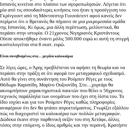
Ισπανός κινείται στο πλαίσιο των αγοροπωλησιών. Λέγεται ότι
μία από τις σπουδαιότερες κινήσεις του ήταν η προσέγγιση του
Γκρίνγουντ από τη Μάντσεστερ Γιουνάιτεντ αφού κανείς δεν
περίμενε ότι ο Βρετανός θα πήγαινε σε μια μικρομεσαία ομάδα
της Ισπανίας. Κι όμως, μια άλλη περίπτωση, μελλοντικά, θα
περάσει στην ιστορία. Ο 21χρονος Νιγηριανός Κριστάντους
Ούτσε αποκτήθηκε έναντι μόλις 500.000 ευρώ κι αυτή τη στιγμή
κοστολογείται στα 8 εκατ. ευρώ.
Είναι συνηθισμένος στα… μεγάλα καλοκαίρια
Σε λίγες ώρες, ο Άρης προβλέπεται να αφήσει τη θεωρία και να
περάσει στην πράξη σε ότι αφορά τον μεταγραφικό σχεδιασμό.
Αυτό θα γίνει στη συνάντηση του Ρούμπεν Ρέγες με τους
Θόδωρο Καρυπίδη, Μαρίνο Ουζουνίδη. Στο…χορτάρι θα
ακουμπήσουν χαρακτηριστικά παικτών που θέλει ο 56χρονος
τεχνικός παράλληλα των ονομάτων που έχει στη λίστα του. Το
ίδιο ισχύει και για τον Ρούμπεν Ρέγες καθώς πληροφορίες
αναφέρουν ότι δεν θα φτάσει απροετοίμαστος. Γνωρίζει εξάλλου
πώς να διαχειριστεί τα καλοκαίρια των πολλών μεταγραφών.
Δώδεκα έκανε στην παρθενική σεζόν του στη Χετάφε, άλλες
τόσες στην επόμενη, ο ίδιος αριθμός και την περσινή. Κρατήστε