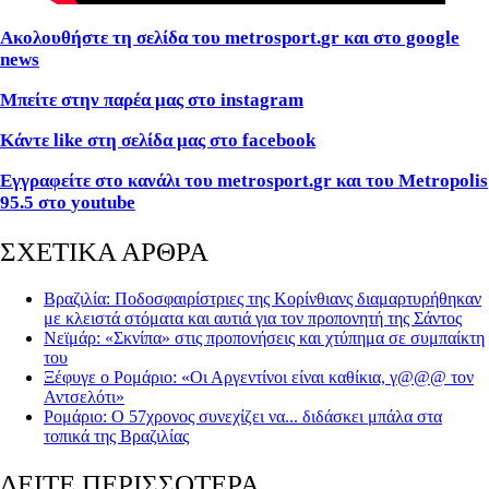
Ακολουθήστε τη σελίδα του
metrosport
.
gr
και στο
google
news
Μπείτε στην παρέα μας στο
instagram
Κάντε
like
στη σελίδα μας στο
facebook
Εγγραφείτε στο κανάλι του
metrosport
.
gr
και του
Metropolis
95.5 στο
youtube
ΣΧΕΤΙΚΑ ΑΡΘΡΑ
Βραζιλία: Ποδοσφαιρίστριες της Κορίνθιανς διαμαρτυρήθηκαν
με κλειστά στόματα και αυτιά για τον προπονητή της Σάντος
Νεϊμάρ: «Σκνίπα» στις προπονήσεις και χτύπημα σε συμπαίκτη
του
Ξέφυγε ο Ρομάριο: «Οι Αργεντίνοι είναι καθίκια, γ@@@ τον
Αντσελότι»
Ρομάριο: Ο 57χρονος συνεχίζει να... διδάσκει μπάλα στα
τοπικά της Βραζιλίας
ΔΕΙΤΕ ΠΕΡΙΣΣΟΤΕΡΑ