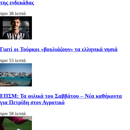
της ενδεκάδας
πριν 38 λεπτά
Γιατί οι Τούρκοι «βουλιάζουν» τα ελληνικά νησιά
πριν 53 λεπτά
ΕΠΣΜ: Τα φιλικά του Σαββάτου – Νέα καθήκοντα
για Πετρίδη στον Αγροτικό
πριν 58 λεπτά