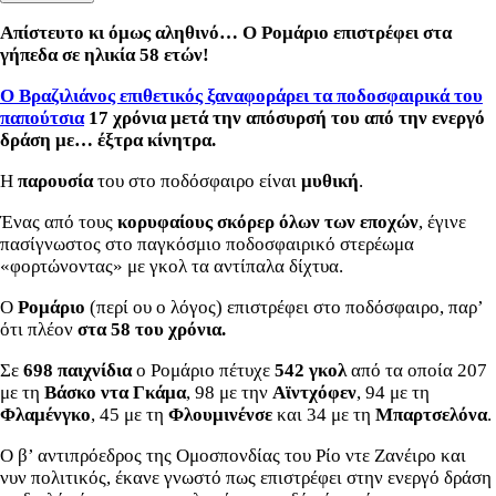
Απίστευτο κι όμως αληθινό… Ο Ρομάριο επιστρέφει στα
γήπεδα σε ηλικία 58 ετών!
Ο Βραζιλιάνος επιθετικός ξαναφοράρει τα ποδοσφαιρικά του
παπούτσια
17 χρόνια μετά την απόσυρσή του από την ενεργό
δράση με… έξτρα κίνητρα.
Η
παρουσία
του στο ποδόσφαιρο είναι
μυθική
.
Ένας από τους
κορυφαίους σκόρερ όλων των εποχών
, έγινε
πασίγνωστος στο παγκόσμιο ποδοσφαιρικό στερέωμα
«φορτώνοντας» με γκολ τα αντίπαλα δίχτυα.
Ο
Ρομάριο
(περί ου ο λόγος) επιστρέφει στο ποδόσφαιρο, παρ’
ότι πλέον
στα 58 του χρόνια.
Σε
698 παιχνίδια
ο Ρομάριο πέτυχε
542 γκολ
από τα οποία 207
με τη
Βάσκο ντα Γκάμα
, 98 με την
Αϊντχόφεν
, 94 με τη
Φλαμένγκο
, 45 με τη
Φλουμινένσε
και 34 με τη
Μπαρτσελόνα
.
Ο β’ αντιπρόεδρος της Ομοσπονδίας του Ρίο ντε Ζανέιρο και
νυν πολιτικός, έκανε γνωστό πως επιστρέφει στην ενεργό δράση