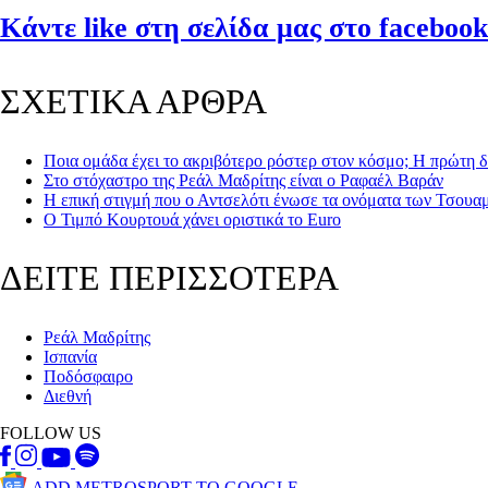
Κάντε like στη σελίδα μας στο facebook
ΣΧΕΤΙΚΑ ΑΡΘΡΑ
Ποια ομάδα έχει το ακριβότερο ρόστερ στον κόσμο; Η πρώτη 
Στο στόχαστρο της Ρεάλ Μαδρίτης είναι ο Ραφαέλ Βαράν
Η επική στιγμή που ο Αντσελότι ένωσε τα ονόματα των Τσουαμ
Ο Τιμπό Κουρτουά χάνει οριστικά το Euro
ΔΕΙΤΕ ΠΕΡΙΣΣΟΤΕΡΑ
Ρεάλ Μαδρίτης
Ισπανία
Ποδόσφαιρο
Διεθνή
FOLLOW US
ADD METROSPORT TO GOOGLE