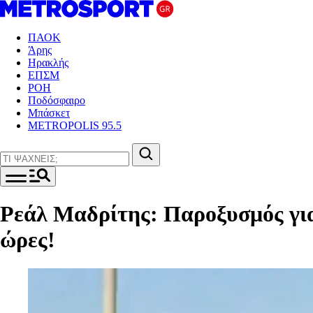
ΠΑΟΚ
Άρης
Ηρακλής
ΕΠΣΜ
ΡΟΗ
Ποδόσφαιρο
Μπάσκετ
METROPOLIS 95.5
Ρεάλ Μαδρίτης: Παροξυσμός για 
ώρες!