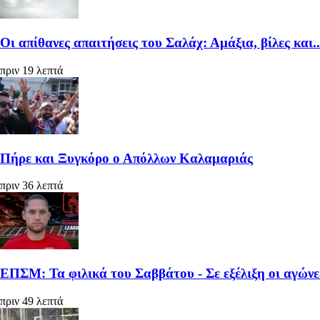
Οι απίθανες απαιτήσεις του Σαλάχ: Αμάξια, βίλες και.
πριν 19 λεπτά
Πήρε και Ξυγκόρο ο Απόλλων Καλαμαριάς
πριν 36 λεπτά
ΕΠΣΜ: Τα φιλικά του Σαββάτου - Σε εξέλιξη οι αγώνε
πριν 49 λεπτά