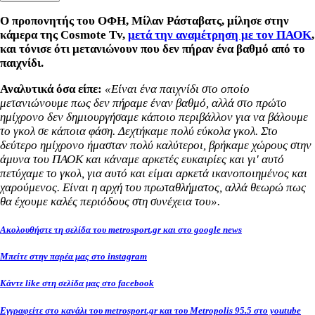
Ο προπονητής του ΟΦΗ, Μίλαν Ράσταβατς, μίλησε στην
κάμερα της Cosmote Tv,
μετά την αναμέτρηση με τον ΠΑΟΚ
,
και τόνισε ότι μετανιώνουν που δεν πήραν ένα βαθμό από το
παιχνίδι.
Αναλυτικά όσα είπε:
«Είναι ένα παιχνίδι στο οποίο
μετανιώνουμε πως δεν πήραμε έναν βαθμό, αλλά στο πρώτο
ημίχρονο δεν δημιουργήσαμε κάποιο περιβάλλον για να βάλουμε
το γκολ σε κάποια φάση. Δεχτήκαμε πολύ εύκολα γκολ. Στο
δεύτερο ημίχρονο ήμασταν πολύ καλύτεροι, βρήκαμε χώρους στην
άμυνα του ΠΑΟΚ και κάναμε αρκετές ευκαιρίες και γι' αυτό
πετύχαμε το γκολ, για αυτό και είμαι αρκετά ικανοποιημένος και
χαρούμενος. Είναι η αρχή του πρωταθλήματος, αλλά θεωρώ πως
θα έχουμε καλές περιόδους στη συνέχεια του».
Ακολουθήστε τη σελίδα του metrosport.gr και στο google news
Μπείτε στην παρέα μας στο instagram
Κάντε like στη σελίδα μας στο facebook
Εγγραφείτε στο κανάλι του metrosport.gr και του Metropolis 95.5 στο youtube