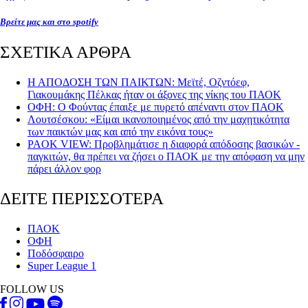
Βρείτε μας και στο spotify
ΣΧΕΤΙΚΑ ΑΡΘΡΑ
Η ΑΠΟΔΟΣΗ ΤΩΝ ΠΑΙΚΤΩΝ: Μεϊτέ, Οζντόεφ,
Γιακουμάκης Πέλκας ήταν οι άξονες της νίκης του ΠΑΟΚ
ΟΦΗ: Ο Φούντας έπαιξε με πυρετό απέναντι στον ΠΑΟΚ
Λουτσέσκου: «Είμαι ικανοποιημένος από την μαχητικότητα
των παικτών μας και από την εικόνα τους»
PAOK VIEW: Προβλημάτισε η διαφορά απόδοσης βασικών -
παγκιτών, θα πρέπει να ζήσει ο ΠΑΟΚ με την απόφαση να μην
πάρει άλλον φορ
ΔΕΙΤΕ ΠΕΡΙΣΣΟΤΕΡΑ
ΠΑΟΚ
ΟΦΗ
Ποδόσφαιρο
Super League 1
FOLLOW US