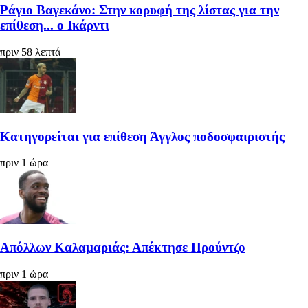
Ράγιο Βαγεκάνο: Στην κορυφή της λίστας για την
επίθεση... ο Ικάρντι
πριν 58 λεπτά
Κατηγορείται για επίθεση Άγγλος ποδοσφαιριστής
πριν 1 ώρα
Απόλλων Καλαμαριάς: Απέκτησε Προύντζο
πριν 1 ώρα