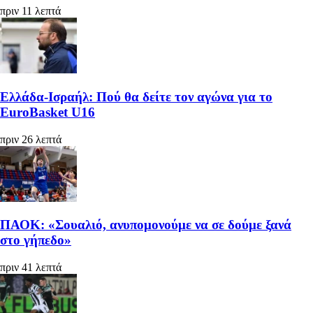
πριν 11 λεπτά
Ελλάδα-Ισραήλ: Πού θα δείτε τον αγώνα για το
EuroBasket U16
πριν 26 λεπτά
ΠΑΟΚ: «Σουαλιό, ανυπομονούμε να σε δούμε ξανά
στο γήπεδο»
πριν 41 λεπτά