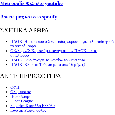
Metropolis 95.5 στο youtube
Βρείτε μας και στο spotify
ΣΧΕΤΙΚΑ ΑΡΘΡΑ
ΠΑΟΚ: Η μέρα που ο Σκαρτάδος φορούσε για τελευταία φορά
τα ασπρόμαυρα
Ο Φλορινέλ Κομάν έχει «ανάγκη» τον ΠΑΟΚ και το
αντίστροφο
ΠΑΟΚ: Κυριάρχησε το «αντίο» του Βιεϊρίνια
ΠΑΟΚ: Κλειστή Τούμπα μετά από 16 μήνες!
ΔΕΙΤΕ ΠΕΡΙΣΣΟΤΕΡΑ
ΟΦΗ
Ολυμπιακός
Ποδόσφαιρο
Super League 1
Superbet Κύπελλο Ελλάδας
Κωστής Ραπτόπουλος