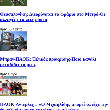
Θεσσαλονίκη: Διευρύνεται το ωράριο στο Μετρό-Οι
αλλαγές στα λεωφορεία
πριν 56 λεπτά
Μπραν-ΠΑΟΚ: Τελικός πρόκρισης-Ποιο κανάλι
μεταδίδει το ματς
πριν 1 ώρα
ΠΑΟΚ-Άντερλεχτ: «Ο Μιχαηλίδης μπορεί να είχε την
ψυχολογία για να εκτελέσει το πέναλτι»