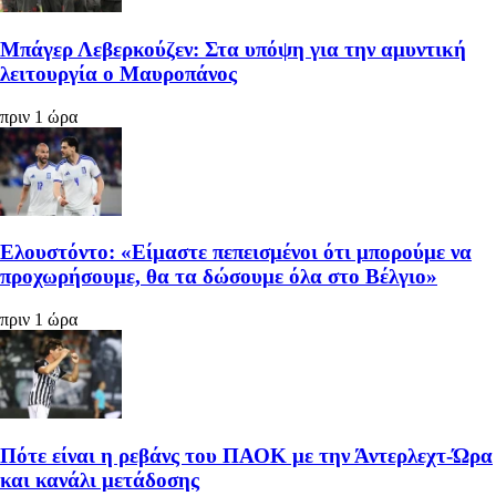
Μπάγερ Λεβερκούζεν: Στα υπόψη για την αμυντική
λειτουργία ο Μαυροπάνος
πριν 1 ώρα
Ελουστόντο: «Είμαστε πεπεισμένοι ότι μπορούμε να
προχωρήσουμε, θα τα δώσουμε όλα στο Βέλγιο»
πριν 1 ώρα
Πότε είναι η ρεβάνς του ΠΑΟΚ με την Άντερλεχτ-Ώρα
και κανάλι μετάδοσης