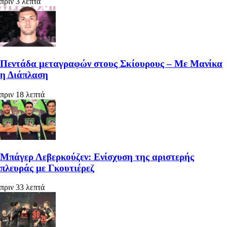
πριν 3 λεπτά
Πεντάδα μεταγραφών στους Σκίουρους – Με Μανίκα
η Διάπλαση
πριν 18 λεπτά
Μπάγερ Λεβερκούζεν: Ενίσχυση της αριστερής
πλευράς με Γκουτιέρεζ
πριν 33 λεπτά