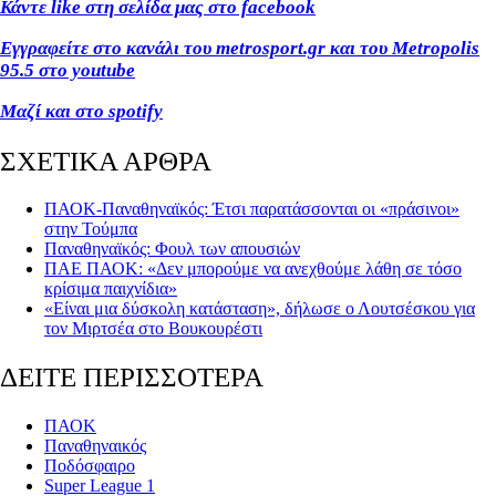
Κάντε like
στη σελίδα μας στο facebook
Εγγραφείτε στο κανάλι του metrosport
.gr
και του Metropolis
95.5 στο youtube
Μαζί και στο spotify
ΣΧΕΤΙΚΑ ΑΡΘΡΑ
ΠΑΟΚ-Παναθηναϊκός: Έτσι παρατάσσονται οι «πράσινοι»
στην Τούμπα
Παναθηναϊκός: Φουλ των απουσιών
ΠΑΕ ΠΑΟΚ: «Δεν μπορούμε να ανεχθούμε λάθη σε τόσο
κρίσιμα παιχνίδια»
«Είναι μια δύσκολη κατάσταση», δήλωσε ο Λουτσέσκου για
τον Μιρτσέα στο Βουκουρέστι
ΔΕΙΤΕ ΠΕΡΙΣΣΟΤΕΡΑ
ΠΑΟΚ
Παναθηναικός
Ποδόσφαιρο
Super League 1