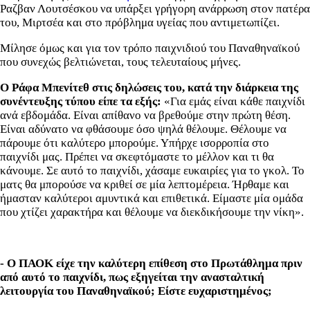
Ραζβαν Λουτσέσκου να υπάρξει γρήγορη ανάρρωση στον πατέρα
του, Μιρτσέα και στο πρόβλημα υγείας που αντιμετωπίζει.
Μίλησε όμως και για τον τρόπο παιχνιδιού του Παναθηναϊκού
που συνεχώς βελτιώνεται, τους τελευταίους μήνες.
O Ράφα Μπενίτεθ στις δηλώσεις του, κατά την διάρκεια της
συνέντευξης τύπου είπε τα εξής:
«Για εμάς είναι κάθε παιχνίδι
ανά εβδομάδα. Είναι απίθανο να βρεθούμε στην πρώτη θέση.
Είναι αδύνατο να φθάσουμε όσο ψηλά θέλουμε. Θέλουμε να
πάρουμε ότι καλύτερο μπορούμε. Υπήρχε ισορροπία στο
παιχνίδι μας. Πρέπει να σκεφτόμαστε το μέλλον και τι θα
κάνουμε. Σε αυτό το παιχνίδι, χάσαμε ευκαιρίες για το γκολ. Το
ματς θα μπορούσε να κριθεί σε μία λεπτομέρεια. Ήρθαμε και
ήμασταν καλύτεροι αμυντικά και επιθετικά. Είμαστε μία ομάδα
που χτίζει χαρακτήρα και θέλουμε να διεκδικήσουμε την νίκη».
- Ο ΠΑΟΚ είχε την καλύτερη επίθεση στο Πρωτάθλημα πριν
από αυτό το παιχνίδι, πως εξηγείται την ανασταλτική
λειτουργία του Παναθηναϊκού; Είστε ευχαριστημένος;