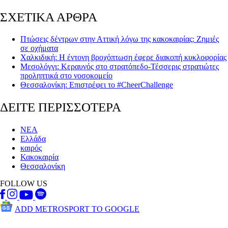
ΣΧΕΤΙΚΑ ΑΡΘΡΑ
Πτώσεις δέντρων στην Αττική λόγω της κακοκαιρίας: Ζημιές
σε οχήματα
Χαλκιδική: H έντονη βροχόπτωση έφερε διακοπή κυκλοφορίας
Μεσολόγγι: Κεραυνός στο στρατόπεδο-Τέσσερις στρατιώτες
προληπτικά στο νοσοκομείο
Θεσσαλονίκη: Επιστρέφει το #CheerChallenge
ΔΕΙΤΕ ΠΕΡΙΣΣΟΤΕΡΑ
ΝΕΑ
Ελλάδα
καιρός
Κακοκαιρία
Θεσσαλονίκη
FOLLOW US
ADD METROSPORT TO GOOGLE