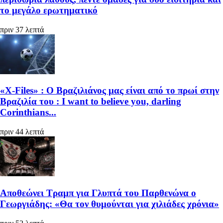
το μεγάλο ερωτηματικό
πριν 37 λεπτά
«X-Files» : Ο Βραζιλιάνος μας είναι από το πρωί στην
Βραζιλία του : I want to believe you, darling
Corinthians...
πριν 44 λεπτά
Αποθεώνει Τραμπ για Γλυπτά του Παρθενώνα ο
Γεωργιάδης: «Θα τον θυμούνται για χιλιάδες χρόνια»