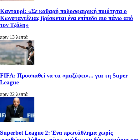
Καντουρί: «Σε καθαρή ποδοσφαιρική ποιότητα ο
Κωνσταντέλιας βρίσκεται ένα επίπεδο πιο πάνω από
τον Τζόλη»
πριν 13 λεπτά
FIFA: Προσπαθεί να τα «μαζέψει»... για τη Super
League
πριν 22 λεπτά
Superbet League 2: Ένα πρωτάθλημα χωρίς
περιθώρια λάθους, πέντε ομάδες για δύο εισιτήρια και