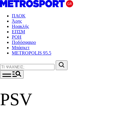
ΠΑΟΚ
Άρης
Ηρακλής
ΕΠΣΜ
ΡΟΗ
Ποδόσφαιρο
Μπάσκετ
METROPOLIS 95.5
PSV