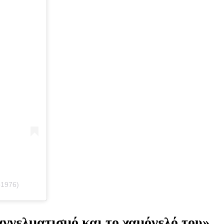
p1976)
αγγελματισμό και το χαμόγελό του»