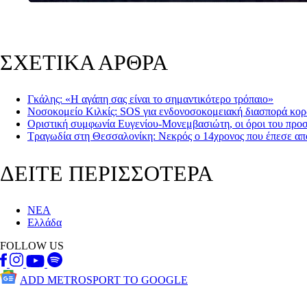
ΣΧΕΤΙΚΑ ΑΡΘΡΑ
Γκάλης: «Η αγάπη σας είναι το σημαντικότερο τρόπαιο»
Νοσοκομείο Κιλκίς: SOS για ενδονοσοκομειακή διασπορά κο
Οριστική συμφωνία Ευγενίου-Μονεμβασιώτη, οι όροι του πρ
Τραγωδία στη Θεσσαλονίκη: Νεκρός ο 14χρονος που έπεσε απ
ΔΕΙΤΕ ΠΕΡΙΣΣΟΤΕΡΑ
ΝΕΑ
Ελλάδα
FOLLOW US
ADD METROSPORT TO GOOGLE