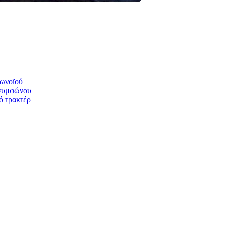
ρωνοϊού
οσυμφώνου
ό τρακτέρ