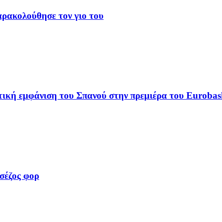
αρακολούθησε τον γιο του
ική εμφάνιση του Σπανού στην πρεμιέρα του Eurobas
σέζος φορ