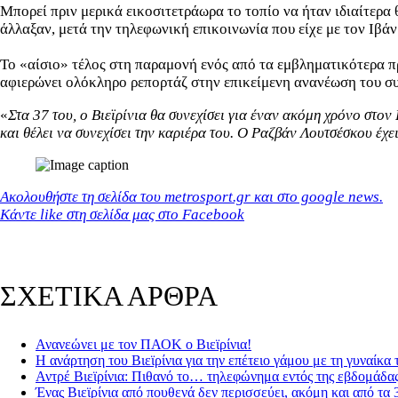
Μπορεί πριν μερικά εικοσιτετράωρα το τοπίο να ήταν ιδιαίτερα
άλλαξαν, μετά την τηλεφωνική επικοινωνία που είχε με τον Ιβάν
Το «αίσιο» τέλος στη παραμονή ενός από τα εμβληματικότερα π
αφιερώνει ολόκληρο ρεπορτάζ στην επικείμενη ανανέωση του σ
«
Στα 37 του, ο Βιεϊρίνια θα συνεχίσει για έναν ακόμη χρόνο στον
και θέλει να συνεχίσει την καριέρα του. Ο Ραζβάν Λουτσέσκου έχε
Ακολουθήστε τη σελίδα του metrosport.gr και στο google news.
Κάντε like στη σελίδα μας στο Facebook
ΣΧΕΤΙΚΑ ΑΡΘΡΑ
Ανανεώνει με τον ΠΑΟΚ ο Βιεϊρίνια!
Η ανάρτηση του Βιεϊρίνια για την επέτειο γάμου με τη γυναίκα τ
Αντρέ Βιεϊρίνια: Πιθανό το… τηλεφώνημα εντός της εβδομάδα
Ένας Βιεϊρίνια από πουθενά δεν περισσεύει, ακόμη και από τα 