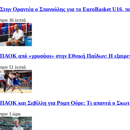
Στην Οραντέα ο Σπανούλης για το EuroBasket U16, π
πριν 36 λεπτά
ΠΑΟΚ από «χρυσάφι» στην Εθνική Παίδων: Η εξαιρετ
πριν 51 λεπτά
ΠΑΟΚ και Σεβίλλη για Ρομπ Ούρε: Τι απαντά ο Σκωτ
πριν 1 ώρα