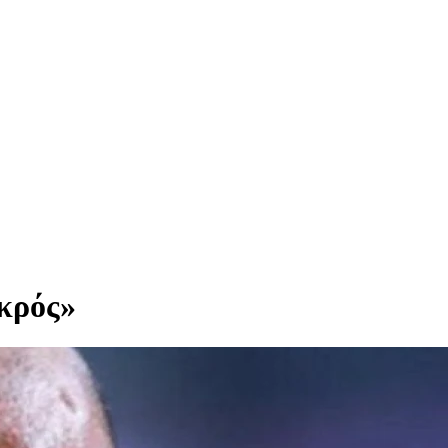
εκρός»