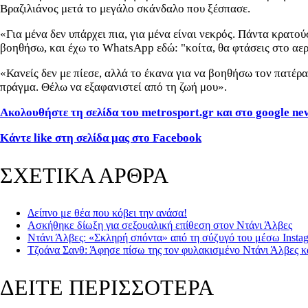
Βραζιλιάνος μετά το μεγάλο σκάνδαλο που ξέσπασε.
«Για μένα δεν υπάρχει πια, για μένα είναι νεκρός. Πάντα κρατ
βοηθήσω, και έχω το WhatsApp εδώ: "κοίτα, θα φτάσεις στο αερο
«Κανείς δεν με πίεσε, αλλά το έκανα για να βοηθήσω τον πατέρ
πράγμα. Θέλω να εξαφανιστεί από τη ζωή μου».
Ακολουθήστε τη σελίδα του metrosport.gr και στο google ne
Κάντε like στη σελίδα μας στο Facebook
ΣΧΕΤΙΚΑ ΑΡΘΡΑ
Δείπνο με θέα που κόβει την ανάσα!
Ασκήθηκε δίωξη για σεξουαλική επίθεση στον Ντάνι Άλβες
Ντάνι Άλβες: «Σκληρή σπόντα» από τη σύζυγό του μέσω Insta
Τζοάνα Σανθ: Άφησε πίσω της τον φυλακισμένο Ντάνι Άλβες και 
ΔΕΙΤΕ ΠΕΡΙΣΣΟΤΕΡΑ