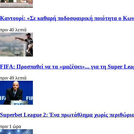
Καντουρί: «Σε καθαρή ποδοσφαιρική ποιότητα ο Κωνσ
πριν 40 λεπτά
FIFA: Προσπαθεί να τα «μαζέψει»... για τη Super Lea
πριν 49 λεπτά
Superbet League 2: Ένα πρωτάθλημα χωρίς περιθώρια 
πριν 1 ώρα