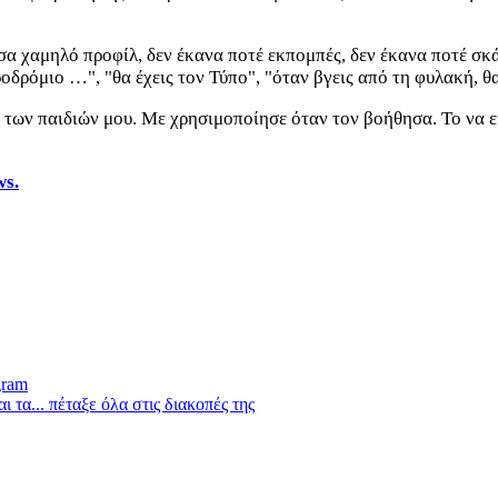
ούσα χαμηλό προφίλ, δεν έκανα ποτέ εκπομπές, δεν έκανα ποτέ σ
δρόμιο …", "θα έχεις τον Τύπο", "όταν βγεις από τη φυλακή, θα
α των παιδιών μου. Με χρησιμοποίησε όταν τον βοήθησα. Το να ε
ws.
gram
τα... πέταξε όλα στις διακοπές της