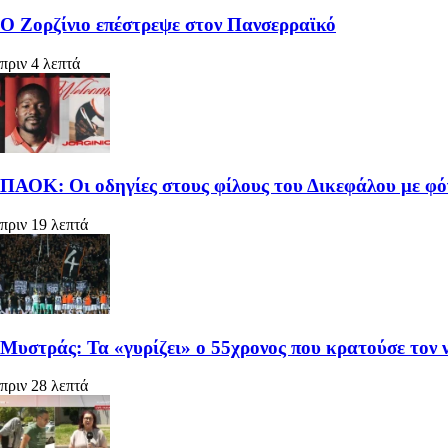
Ο Ζορζίνιο επέστρεψε στον Πανσερραϊκό
πριν 4 λεπτά
ΠΑΟΚ: Οι οδηγίες στους φίλους του Δικεφάλου με φό
πριν 19 λεπτά
Μυστράς: Τα «γυρίζει» ο 55χρονος που κρατούσε τον
πριν 28 λεπτά