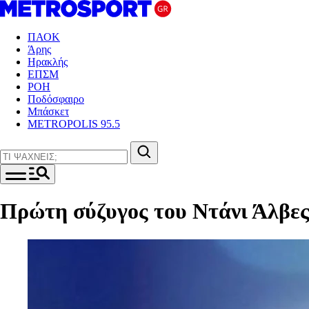
ΠΑΟΚ
Άρης
Ηρακλής
ΕΠΣΜ
ΡΟΗ
Ποδόσφαιρο
Μπάσκετ
METROPOLIS 95.5
Πρώτη σύζυγος του Ντάνι Άλβες: