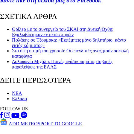
Κάντε like στη σελίδα μας στο Facebook
ΣΧΕΤΙΚΑ ΑΡΘΡΑ
Θρίλερ με το συνεργείο του ΣΚΑΪ στη Δυτική Όχθη:
Εγκλωβίστηκαν εν μέσω πυρών
Πολάκης σε Τζουμάκα: «Εκπέμπεις μόνο δηλητήριο, κάντο
εκτός κόμματος»
Στα ύψη η τιμή του χρυσού: Οι επενδυτές αναζητούν ασφαλή
καταφύγια
Δολοφονία Μιχάλη: Ποινές «χάδι» παρά τις σοβαρές
παραλείψεις της ΕΛΑΣ
ΔΕΙΤΕ ΠΕΡΙΣΣΟΤΕΡΑ
ΝΕΑ
Ελλάδα
FOLLOW US
ADD METROSPORT TO GOOGLE