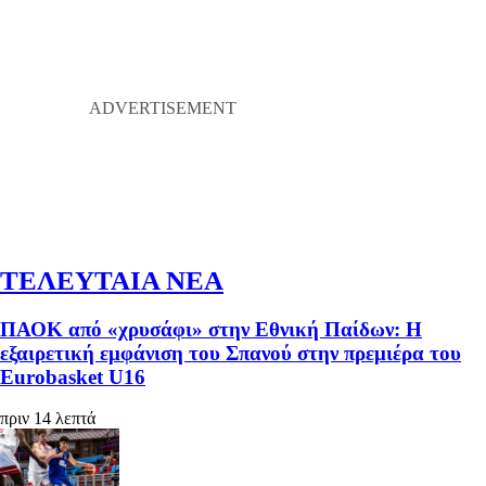
ΤΕΛΕΥΤΑΙΑ ΝΕΑ
ΠΑΟΚ από «χρυσάφι» στην Εθνική Παίδων: Η
εξαιρετική εμφάνιση του Σπανού στην πρεμιέρα του
Eurobasket U16
πριν 14 λεπτά