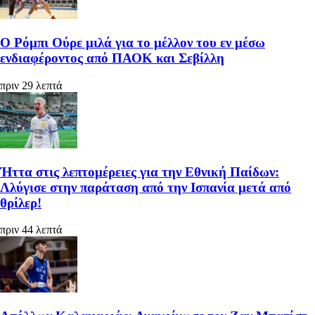
Ο Ρόμπι Ούρε μιλά για το μέλλον του εν μέσω
ενδιαφέροντος από ΠΑΟΚ και Σεβίλλη
πριν 29 λεπτά
Ήττα στις λεπτομέρειες για την Εθνική Παίδων:
Λλύγισε στην παράταση από την Ισπανία μετά από
θρίλερ!
πριν 44 λεπτά