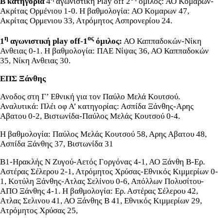
Β κατηγορία
4
αγωνιστική Play off 2
όμιλος: ΑΟ Κομαρων-
Ακρίτας Ορμένιου 1-0. Η βαθμολογία: ΑΟ Κομαρων 47,
Ακρίτας Ορμενιου 33, Ατρόμητος Ασπρονερίου 24.
η
ος
1
αγωνιστική play off-1
όμιλος:
ΑΟ Καππαδοκών-Νίκη
Ανθειας 0-1. Η βαθμολογία: ΠΑΕ Νίψας 36, ΑΟ Καππαδοκών
35, Νίκη Ανθειας 30.
ΕΠΣ Ξάνθης
Ανοδος στη Γ’ Εθνική για τον Παύλο Μελά Κουτσού.
Αναλυτικά: Πλέι οφ Α’ κατηγορίας: Ασπίδα Ξάνθης-Αρης
Αβατου 0-2, Βιστωνίδα-Παύλος Μελάς Κουτσού 0-4.
H βαθμολογία: Παύλος Μελάς Κουτσού 58, Αρης Αβατου 48,
Ασπίδα Ξάνθης 37, Βιστωνίδα 31
Β1-Ηρακλής Ν Ζυγού-Αετός Γοργόνας 4-1, ΑΟ Ξάνθη Β-Ερ.
Αστέρας Σέλερου 2-1, Ατρόμητος Χρύσας-Εθνικός Κιμμερίων 0-
1, Κοτύλη Ξάνθης-Ατλας Σελίνου 0-6, Απόλλων Πολυσίτου-
ΑΠΟ Ξάνθης 4-1. Η βαθμολογία: Ερ. Αστέρας Σέλερου 42,
Ατλας Σελινου 41, ΑΟ Ξάνθης Β 41, Εθνικός Κιμμερίων 29,
Ατρόμητος Χρύσας 25,