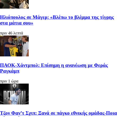
Ηλιόπουλος σε Μάγερ: «Βλέπω το βλέμμα της τίγρης
στα μάτια σου»
πριν 46 λεπτά
ΠΑΟΚ-Χάντμπολ: Επίσημη η ανανέωση με Φεράς
Ραγκάμπ
πριν 1 ώρα
Τζον Φαν’τ Σχιπ: Ξανά σε πάγκο εθνικής ομάδας-Ποια