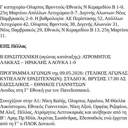
Γ κατηγορία-Ολυμπος Βροντούς-Εθνικός Ν Κεραμιδίου Β 1-0,
25η Μαρτίου-Απόλλων Λιτοχώρου 0-7. Διγενής Αλωνιων-Νέος
Παμβριακός 2-0. Η βαθμολογία: ΑΕ Περίστασης 52, Απόλλων
Λιτοχώρου 42, Ολυμπος Βροντούς 38, Διγενής Αλωνιών 31,
Νέος Παμβριακός 29, Εθνικός Ν Κεραμιδίου Β 13, 25η Μαρτίου
11.
ΕΠΣ Πέλλας
Β ΕΡΑΣΙΤΕΧΝΙΚΗ (αγώνας κατάταξης): ΑΤΡΟΜΗΤΟΣ
ΛΑΚΚΑΣ – ΗΡΑΚΛΗΣ Α ΛΟΥΚΑ 1-0
ΠΡΟΓΡΑΜΜΑ ΑΓΩΝΩΝ της 09.05.2026: (ΤΕΛΙΚΟΣ ΑΓΩΝΑΣ
ΚΥΠΕΛΛΟΥ ΕΡΑΣΙΤΕΧΝΩΝ): ΣΤΑΔΙΟ Κ. ΒΡΥΣΗΣ 17.00 ΑΣ
ΕΔΕΣΣΑΙΚΟΣ – ΕΘΝΙΚΟΣ ΓΙΑΝΝΙΤΣΩΝ
Ανοδος στη Γ’ Εθνική για τον Πανεδεσσαικό.
Συνεχίζουν στην Α1: Νίκη Καλής, Ολυμπος Αψαλου, Μ Θύελλα
Λυκόστομου, Εθνικός Γιαννιτσών, Νίκη Αξού, Ορφέας Ριζαρίου,
Μ Αλεξ. Πέλλας, Ατρόμητος Λεπτοκαρυάς και ανέβηκαν από τη
Β’: Αρης Πρ Ηλία, Ακρίτας Σωσάνδρας, Εδεσσαΐκός ενώ έρχεται
από τη Γ’ ο ΠΑΟΚ Δυτικού.