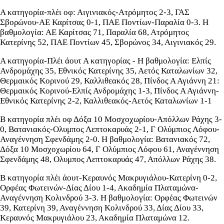
Α κατηγορία-πλέι οφ: Αιγινιακός-Ατρόμητος 2-3, ΓΑΣ
Σβορώνου-ΑΕ Καρίτσας 0-1, ΠΑΕ Ποντίων-Παραλία 0-3. Η
βαθμολογία: ΑΕ Καρίτσας 71, Παραλία 68, Ατρόμητος
Κατερίνης 52, ΠΑΕ Ποντίων 45, Σβορώνος 34, Αιγινιακός 29.
Α κατηγορία-Πλέι άουτ Α κατηγορίας - Η βαθμολογία: Ελπίς
Ανδρομάχης 35, Εθνικός Κατερίνης 35, Αετός Καταλωνίων 32,
Θερμαικός Κορινού 29, Καλλιθεακός 28, Πίνδος Α Αγιάννη 21:
Θερμαικός Κορινού-Ελπίς Ανδρομάχης 1-3, Πίνδος Α Αγιάννη-
Εθνικός Κατερίνης 2-2, Καλλιθεακός-Αετός Καταλωνίων 1-1
Β κατηγορία πλέι οφ Δόξα 10 Μοσχοχωρίου-Απόλλων Ράχης 3-
0, Βατανιακός-Ολυμπος Λεπτοκαρυάς 2-1, Γ Ολύμπιος Λόφου-
Αναγέννηση Σφενδάμης 2-0. H βαθμολογία: Βατανιακός 72,
Δόξα 10 Μοσχοχωρίου 64, Γ Ολύμπιος Λόφου 61, Αναγέννηση
Σφενδάμης 48, Ολυμπος Λεπτοκαρυάς 47, Απόλλων Ράχης 38.
Β κατηγορία πλέι άουτ-Κεραυνός Μακρυγιάλου-Κατερίνη 0-2,
Ορφέας Φωτεινών-Δίας Δίου 1-4, Ακαδημία Πλαταμώνα-
Αναγέννηση Κολινδρού 3-3. Η βαθμολογία: Ορφέας Φωτεινών
39, Κατερίνη 39, Αναγέννηση Κολινδρού 33, Δίας Δίου 33,
Κεραυνός Μακρυγιάλου 23, Ακαδημία Πλαταμώνα 12.