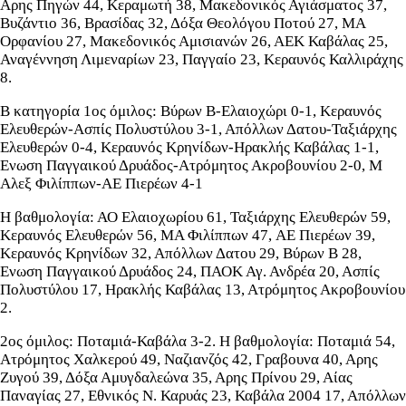
Aρης Πηγών 44, Κεραμωτή 38, Μακεδονικός Αγιάσματος 37,
Βυζάντιο 36, Βρασίδας 32, Δόξα Θεολόγου Ποτού 27, ΜΑ
Ορφανίου 27, Μακεδονικός Αμισιανών 26, ΑΕΚ Καβάλας 25,
Αναγέννηση Λιμεναρίων 23, Παγγαίο 23, Κεραυνός Καλλιράχης
8.
Β κατηγορία 1ος όμιλος: Βύρων Β-Ελαιοχώρι 0-1, Κεραυνός
Ελευθερών-Ασπίς Πολυστύλου 3-1, Απόλλων Δατου-Ταξιάρχης
Ελευθερών 0-4, Κεραυνός Κρηνίδων-Ηρακλής Καβάλας 1-1,
Ενωση Παγγαικού Δρυάδος-Ατρόμητος Ακροβουνίου 2-0, Μ
Αλεξ Φιλίππων-ΑΕ Πιερέων 4-1
Η βαθμολογία: ΑΟ Ελαιοχωρίου 61, Ταξιάρχης Ελευθερών 59,
Κεραυνός Ελευθερών 56, MA Φιλίππων 47, AE Πιερέων 39,
Κεραυνός Κρηνίδων 32, Απόλλων Δατου 29, Βύρων Β 28,
Ενωση Παγγαικού Δρυάδος 24, ΠΑΟΚ Αγ. Ανδρέα 20, Ασπίς
Πολυστύλου 17, Ηρακλής Καβάλας 13, Ατρόμητος Ακροβουνίου
2.
2ος όμιλος: Ποταμιά-Καβάλα 3-2. Η βαθμολογία: Ποταμιά 54,
Ατρόμητος Χαλκερού 49, Ναζιανζός 42, Γραβουνα 40, Αρης
Ζυγού 39, Δόξα Αμυγδαλεώνα 35, Αρης Πρίνου 29, Αίας
Παναγίας 27, Εθνικός Ν. Καρυάς 23, Καβάλα 2004 17, Απόλλων