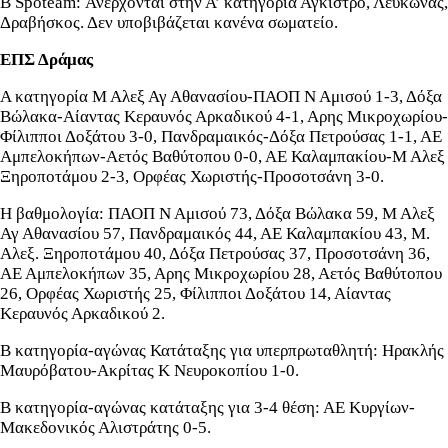
Β Spoteam: Ανέρχονται στην Α’ κατηγορία Αγκιστρο, Λευκώνας,
Δραβήσκος. Δεν υποβιβάζεται κανένα σωματείο.
ΕΠΣ Δράμας
Α κατηγορία Μ Αλεξ Αγ Αθανασίου-ΠΑΟΠ Ν Αμισού 1-3, Δόξα
Βώλακα-Αίαντας Κεραυνός Αρκαδικού 4-1, Αρης Μικροχωρίου-
Φίλιπποι Δοξάτου 3-0, Πανδραμαικός-Δόξα Πετρούσας 1-1, ΑΕ
Αμπελοκήπων-Αετός Βαθύτοπου 0-0, ΑΕ Καλαμπακίου-Μ Αλεξ
Ξηροποτάμου 2-3, Ορφέας Χωριστής-Προσοτσάνη 3-0.
Η βαθμολογία: ΠΑΟΠ Ν Αμισού 73, Δόξα Βώλακα 59, Μ Αλεξ
Αγ Αθανασίου 57, Πανδραμαικός 44, ΑΕ Καλαμπακίου 43, Μ.
Αλεξ. Ξηροποτάμου 40, Δόξα Πετρούσας 37, Προσοτσάνη 36,
ΑΕ Αμπελοκήπων 35, Αρης Μικροχωρίου 28, Αετός Βαθύτοπου
26, Ορφέας Χωριστής 25, Φίλιπποι Δοξάτου 14, Αίαντας
Κεραυνός Αρκαδικού 2.
Β κατηγορία-αγώνας Κατάταξης για υπερπρωταθλητή: Ηρακλής
Μαυρόβατου-Ακρίτας Κ Νευροκοπίου 1-0.
Β κατηγορία-αγώνας κατάταξης για 3-4 θέση: ΑΕ Κυργίων-
Μακεδονικός Αλιστράτης 0-5.