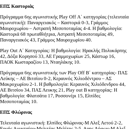
ΕΠΣ Καστοριάς
Πρόγραμμα 6ης αγωνιστικής Play Off Α΄ κατηγορίας (τελευταία
αγωνιστική): Παναργειακός – Καστοριά 0-3, Γράμμος
Μαυροχωρίου – Αστραπή Μεσοποταμίας 4-4. Η βαθμολογία:
Καστοριά 68 πρωταθλήτρια, Αστραπή Μεσοποταμίας 49,
Παναργειακός 43, Γράμμος Μαυροχωρίου 40.
Play Out Α΄ Κατηγορίας: Η βαθμολογία: Ηρακλής Πολυκάρπης
42, Δόξα Κορησού 33, ΑΕ Γραμμοχωρίων 25, Κάστωρ 16,
ΠΑΟΚ Κωσταραζίου 13, Νταηλάκης 10.
Πρόγραμμα 6ης αγωνιστικής των Play Off Β΄ κατηγορίας- ΠΑΣ
Λεύκης – ΑΕ Βιτσίου 0-2, Κεραυνός Χιλιοδέντρου – ΑΣ
Μακροχωρίου 2-1. Η βαθμολογία: Κεραυνός Χιλιόδενδρου 44,
ΑΕ Βιτσίου 34, ΠΑΣ Λευκης 21, Play out Β κατηγορίας: Η
βαθμολογία: Φλατσάτα 17, Ροσσονέρι 15, Ελπίδες
Μεσοποταμίας 10.
ΕΠΣ Φλώρινας
Τελευταία αγωνιστική: Ελπίδες Φλώρινας-Μ Αλεξ Αετού 2-2,
Ερμής Αμυνταίου-Μελιτέας Μελίτης 2-5, Αρης Λόφων-Μ Αλεξ