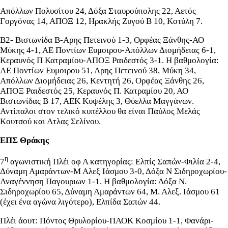
Απόλλων Πολυσίτου 24, Δόξα Σταυρούπολης 22, Αετός
Γοργόνας 14, ΑΠΟΞ 12, Ηρακλής Ζυγού Β 10, Κοτύλη 7.
Β2- Βιστωνίδα Β-Αρης Πετεινού 1-3, Ορφέας Ξάνθης-ΑΟ
Μύκης 4-1, ΑΕ Ποντίων Ευμοιρου-Απόλλων Διομήδειας 6-1,
Κεραυνός Π Κατραμίου-ΑΠΟΞ Ραιδεστός 3-1. Η βαθμολογία:
ΑΕ Ποντίων Ευμοιρου 51, Αρης Πετεινού 38, Μύκη 34,
Απόλλων Διομήδειας 26, Κεντητή 26, Ορφέας Ξάνθης 26,
ΑΠΟΞ Ραιδεστός 25, Κεραυνός Π. Κατραμίου 20, ΑΟ
Βιστωνίδας Β 17, ΑΕΚ Κυψέλης 3, Θύελλα Μαγγάνων.
Αντίπαλοι στον τελικό κυπέλλου θα είναι Παύλος Μελάς
Κουτσού και Ατλας Σελίνου.
ΕΠΣ Θράκης
η
7
αγωνιστική Πλέι οφ Α κατηγορίας: Ελπίς Σαπών-Φιλία 2-4,
Δύναμη Αμαράντων-Μ Αλεξ Ιάσμου 3-0, Δόξα Ν Σιδηροχωρίου-
Αναγέννηση Παγουριων 1-1. Η βαθμολογία: Δόξα Ν.
Σιδηροχωρίου 65, Δύναμη Αμαράντων 64, Μ. Αλεξ. Ιάσμου 61
(έχει ένα αγώνα λιγότερο), Ελπίδα Σαπών 44.
Πλέι άουτ: Πόντος Θρυλορίου-ΠΑΟΚ Κοσμίου 1-1, Φανάρι-