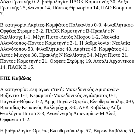
Δόξα Γρατινής 0-2. βαθμολογία: ΠΑΟΚ Κομοτηνής 30, Δόξα
Γρατινής 25, Φανάρι 14, Πόντος Θρυλορίου 14, ΠΑΟ Κοσμίου
7.
Β κατηγορία Ακρίτες-Κομψάτος Πολύανθου 0-0, Φιλαθλητικός-
Ορφέας Στρύμης 3-2, ΠΑΟΚ Κομοτηνής Β-Ηρακλής Ν
Καλλίστης 1-1, Μέγα Πιστό-Αετός Μίσχου 1-2, Νεολαία
Αλανότοπος-Πόντος Κομοτηνής 3-1. Η βαθμολογία: Νεολαία
Αλανότοπου 53, Φιλαθλητικός 48, Ακρίτες 45, Koμψάτος 41,
Αετός Μίσχου 38, Ηρακλής Ν Καλλίστης 34, Mέγα Πιστό 21,
Πόντος Κομοτηνής 21, Oρφέας Στρύμης 19, Ατσάλι Αρχοντικού
14, ΠΑΟΚ Β 15.
ΕΠΣ Καβάλας
Α κατηγορία: 23η αγωνιστική: Μακεδονικός Αμισιανών-
Βυζάντιο 1-1, Κεραμωτή-Μακεδονικός Αγιάσματος 0-1,
Παγγαίο-Βύρων 1-2, Αρης Πηγών-Ορφέας Ελευθερούπολης 0-0,
Βρασίδας-Κεραυνός Καλλιράχης 3-0, ΑΕΚ Καβάλας-Δόξα
Θεολόγου Ποτού 3-3, Αναγέννηση Λιμεναρίων-Μ Αλεξ
Ορφανίου 1-2.
Η βαθμολογία: Ορφέας Ελευθερούπολης 57, Βύρων Καβάλας 51,