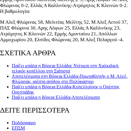
Φλώρινας 0-2, Ελλάς Α Καλλινίκης-Ατρόμητος Κ Κλεινών 0-2.
Η βαθμολογία:
Μ Αλεξ Φλώρινας 58, Μελιτέας Μελίτης 52, Μ Αλεξ Αετού 37,
ΠΑΣ Φλώρινα 30, Αρης Λόφων 25, Ελλάς Α Καλλινίκης 23,
Ατρόμητος Κ Κλεινών 22, Ερμής Αμυνταίου 21, Απόλλων
Αμμοχωρίου 20, Ελπίδες Φλώρινας 20, Μ Αλεξ Πελαργού -4.
ΣΧΕΤΙΚΑ ΑΡΘΡΑ
Παίζει μπάλα η Βόρεια Ελλάδα: Ντέρμπι στη Χαλκιδική,
τελικός κυπέλλου στη Σιάτιστα
Αποτελέσματα στη Βόρεια Ελλάδα-Πρωταθλητής ο Μ. Αλεξ.
Φλώρινας, φιέστα ανόδου στο Πολύκαστρο
Παίζει μπάλα η Βόρεια Ελλάδα-Κυπελλούχος ο Ορέστης
Ορεστιάδας
Παίζει μπάλα η βόρεια Ελλάδα-Αποτελέσματα
ΔΕΙΤΕ ΠΕΡΙΣΣΟΤΕΡΑ
Ποδόσφαιρο
ΕΠΣΜ