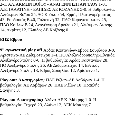
2-1, ΑΛΙΑΚΜΩΝ ΒΟΪΟΥ - ΑΝΑΓΕΝΝΗΣΗ ΑΡΓΙΛΟΥ 1-0.,
Α.Ε. ΓΑΛΑΤΙΝΗ - ΕΛΠΙΔΕΣ ΑΕ ΚΟΖΑΝΗΣ 5-0. Η βαθμολογία:
Αλιάκμων Βοΐου 55, ΑΟ Κρόκου 54, Ερμής Πλατανορέμματος
43, Εορδαικός Β 40, Γαλατινή 32, ΠΑΟ Καραγατσιωτών 25,
ΠΑΟ Κοίλων Β 24, Αναγέννηση Αργιλου 21, Αλιάκμων Αιανής
14, Ακρίτες 12, Ελπίδες ΑΕ Κοζάνης 0.
ΕΠΣ Εβρου
η
9
αγωνιστική play off
Αρδας Καστανέων-Εβρος Σουφλίου 3-0,
Αρίστεινο-ΑΕ Διδυμοτείχου 1-4, ΠΟ Αλεξανδρούπολης-Εθνικός
Αλεξανδρούπολης 0-0. Η βαθμολογία: Αρδας Καστανέων 28,
ΠΟ Αλεξανδρούπολης 26, ΑΕ Διδυμοτείχου 14, Εθνικός
Αλεξανδρούπολης 13, Εβρος Σουφλίου 12, Αρίστεινο 1.
Play out: Α κατηγορίας:
ΠΑΕ Ριζίων-ΑΕ Λαβάρων 1-4. Η
βαθμολογία: ΑΕ Λαβάρων 26, ΠΑΕ Ριζίων 10, Ηρακλής
Σαγήνης 3.
Play out Α κατηγορίας:
Αλάνα-ΑΕ Κ. Μάκρης 1-0. Η
βαθμολογία: Τυχερό 23, Αλάνα 12, ΑΕΚ Μάκρης 7.
η
ος