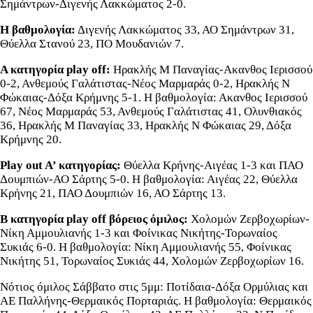
Σημάντρων-Διγενής Λακκώματος 2-0.
Η βαθμολογία:
Διγενής Λακκώματος 33, ΑΟ Σημάντρων 31,
Θύελλα Στανού 23, ΠΟ Μουδανιών 7.
Α κατηγορία play off:
Ηρακλής Μ Παναγίας-Ακανθος Ιερισσού
0-2, Ανθεμούς Γαλάτιστας-Νέος Μαρμαράς 0-2, Ηρακλής Ν
Φώκαιας-Δόξα Κρήμνης 5-1. Η βαθμολογία: Ακανθος Ιερισσού
67, Νέος Μαρμαράς 53, Ανθεμούς Γαλάτιστας 41, Ολυνθιακός
36, Ηρακλής Μ Παναγίας 33, Ηρακλής Ν Φώκαιας 29, Δόξα
Κρήμνης 20.
Play out A’ κατηγορίας:
Θύελλα Κρήνης-Αιγέας 1-3 και ΠΑΟ
Δουμπιών-ΑΟ Σάρτης 5-0. Η βαθμολογία: Αιγέας 22, Θύελλα
Κρήνης 21, ΠΑΟ Δουμπιών 16, ΑΟ Σάρτης 13.
Β κατηγορία play off βόρειος όμιλος:
Χολομών Ζερβοχωρίων-
Νίκη Αμμουλιανής 1-3 και Φοίνικας Νικήτης-Τορωναίος
Συκιάς 6-0. Η βαθμολογία: Νίκη Αμμουλιανής 55, Φοίνικας
Νικήτης 51, Τορωναίος Συκιάς 44, Χολομών Ζερβοχωρίων 16.
Νότιος όμιλος Σάββατο στις 5μμ: Ποτίδαια-Δόξα Ορμύλιας και
ΑΕ Παλλήνης-Θερμαικός Πορταριάς. Η βαθμολογία: Θερμαικός