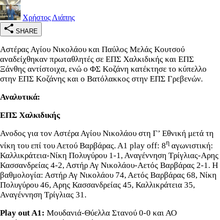
Χρήστος Λιάπης
SHARE
Αστέρας Αγίου Νικολάου και Παύλος Μελάς Κουτσού
αναδείχθηκαν πρωταθλητές σε ΕΠΣ Χαλκιδικής και ΕΠΣ
Ξάνθης αντίστοιχα, ενώ ο ΦΣ Κοζάνη κατέκτησε το κύπελλο
στην ΕΠΣ Κοζάνης και ο Βατόλακκος στην ΕΠΣ Γρεβενών.
Αναλυτικά:
ΕΠΣ Χαλκιδικής
Ανοδος για τον Αστέρα Αγίου Νικολάου στη Γ’ Εθνική μετά τη
η
νίκη του επί του Αετού Βαρβάρας. Α1 play off: 8
αγωνιστική:
Καλλικράτεια-Νίκη Πολυγύρου 1-1, Αναγέννηση Τρίγλιας-Αρης
Κασσανδρείας 4-2, Αστήρ Αγ Νικολάου-Αετός Βαρβάρας 2-1. Η
βαθμολογία: Αστήρ Αγ Νικολάου 74, Αετός Βαρβάρας 68, Νίκη
Πολυγύρου 46, Αρης Κασσανδρείας 45, Καλλικράτεια 35,
Αναγέννηση Τρίγλιας 31.
Play out A1:
Μουδανιά-Θύελλα Στανού 0-0 και ΑΟ