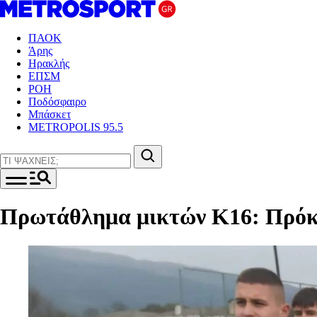
ΠΑΟΚ
Άρης
Ηρακλής
ΕΠΣΜ
ΡΟΗ
Ποδόσφαιρο
Μπάσκετ
METROPOLIS 95.5
Πρωτάθλημα μικτών Κ16: Πρόκρ