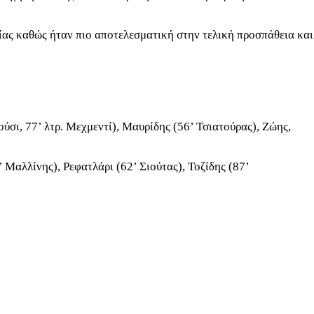
ίας καθώς ήταν πιο αποτελεσματική στην τελική προσπάθεια και
ι, 77’ λτρ. Μεχμεντί), Μαυρίδης (56’ Τσιατούρας), Ζώης,
αλλίνης), Ρεφατλάρι (62’ Σιούτας), Τοζίδης (87’