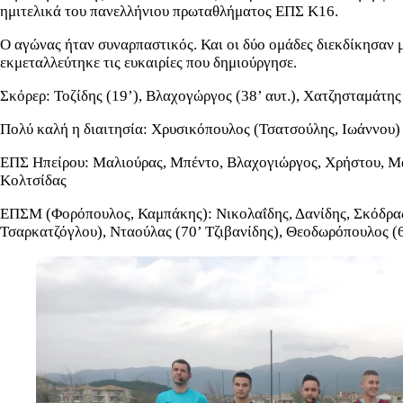
ημιτελικά του πανελλήνιου πρωταθλήματος ΕΠΣ Κ16.
Ο αγώνας ήταν συναρπαστικός. Και οι δύο ομάδες διεκδίκησαν 
εκμεταλλεύτηκε τις ευκαιρίες που δημιούργησε.
Σκόρερ: Τοζίδης (19’), Βλαχογώργος (38’ αυτ.), Χατζησταμάτης
Πολύ καλή η διαιτησία: Χρυσικόπουλος (Τσατσούλης, Ιωάννου)
ΕΠΣ Ηπείρου: Μαλιούρας, Μπέντο, Βλαχογιώργος, Χρήστου, Μακρ
Κολτσίδας
ΕΠΣΜ (Φορόπουλος, Καμπάκης): Νικολαΐδης, Δανίδης, Σκόδρας, 
Τσαρκατζόγλου), Νταούλας (70’ Τζιβανίδης), Θεοδωρόπουλος (