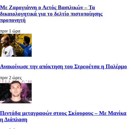
Με Ζαρογιάννη ο Αετός Βασιλικών – Τα
δικαιολογητικά για το δελτίο πιστοποίησης
προπονητή
πριν 1 ώρα
Ανακοίνωσε την απόκτηση του Στρεφέτσα η Παλέρμο
πριν 2 ώρες
Πεντάδα μεταγραφών στους Σκίουρους – Με Μανίκα
η Διάπλαση