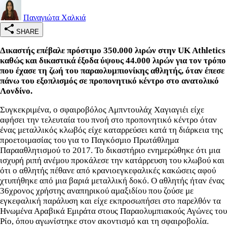
Παναγιώτα Χαλκιά
SHARE
Δικαστής επέβαλε πρόστιμο 350.000 λιρών στην UK Athletics
καθώς και δικαστικά έξοδα ύψους 44.000 λιρών για τον τρόπο
που έχασε τη ζωή του παραολυμπιονίκης αθλητής, όταν έπεσε
πάνω του εξοπλισμός σε προπονητικό κέντρο στο ανατολικό
Λονδίνο.
Συγκεκριμένα, ο σφαιροβόλος Αμπντουλάχ Χαγιαγιέι είχε
αφήσει την τελευταία του πνοή στο προπονητικό κέντρο όταν
ένας μεταλλικός κλωβός είχε καταρρεύσει κατά τη διάρκεια της
προετοιμασίας του για το Παγκόσμιο Πρωτάθλημα
Παρααθλητισμού το 2017. Το δικαστήριο ενημερώθηκε ότι μια
ισχυρή ριπή ανέμου προκάλεσε την κατάρρευση του κλωβού και
ότι ο αθλητής πέθανε από κρανιοεγκεφαλικές κακώσεις αφού
χτυπήθηκε από μια βαριά μεταλλική δοκό. Ο αθλητής ήταν ένας
36χρονος χρήστης αναπηρικού αμαξιδίου που ζούσε με
εγκεφαλική παράλυση και είχε εκπροσωπήσει στο παρελθόν τα
Ηνωμένα Αραβικά Εμιράτα στους Παραολυμπιακούς Αγώνες του
Ρίο, όπου αγωνίστηκε στον ακοντισμό και τη σφαιροβολία.