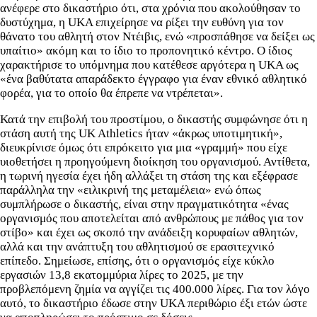
ανέφερε στο δικαστήριο ότι, στα χρόνια που ακολούθησαν το
δυστύχημα, η UKA επιχείρησε να ρίξει την ευθύνη για τον
θάνατο του αθλητή στον Ντέιβις, ενώ «προσπάθησε να δείξει ως
υπαίτιο» ακόμη και το ίδιο το προπονητικό κέντρο. Ο ίδιος
χαρακτήρισε το υπόμνημα που κατέθεσε αργότερα η UKA ως
«ένα βαθύτατα απαράδεκτο έγγραφο για έναν εθνικό αθλητικό
φορέα, για το οποίο θα έπρεπε να ντρέπεται».
Κατά την επιβολή του προστίμου, ο δικαστής συμφώνησε ότι η
στάση αυτή της UK Athletics ήταν «άκρως υποτιμητική»,
διευκρίνισε όμως ότι επρόκειτο για μια «γραμμή» που είχε
υιοθετήσει η προηγούμενη διοίκηση του οργανισμού. Αντίθετα,
η τωρινή ηγεσία έχει ήδη αλλάξει τη στάση της και εξέφρασε
παράλληλα την «ειλικρινή της μεταμέλεια» ενώ όπως
συμπλήρωσε ο δικαστής, είναι στην πραγματικότητα «ένας
οργανισμός που αποτελείται από ανθρώπους με πάθος για τον
στίβο» και έχει ως σκοπό την ανάδειξη κορυφαίων αθλητών,
αλλά και την ανάπτυξη του αθλητισμού σε ερασιτεχνικό
επίπεδο. Σημείωσε, επίσης, ότι ο οργανισμός είχε κύκλο
εργασιών 13,8 εκατομμύρια λίρες το 2025, με την
προβλεπόμενη ζημία να αγγίζει τις 400.000 λίρες. Για τον λόγο
αυτό, το δικαστήριο έδωσε στην UKA περιθώριο έξι ετών ώστε