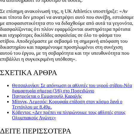
να αποπληρώσει το πρόστιμο σε δόσεις.
Σε επίσημη ανακοίνωσή της, η UK Athletics υποστήριξε: «Αν
και τίποτα δεν μπορεί να ανατρέψει αυτό που συνέβη, εστιάσαμε
με αποφασιστικότητα στο να διδαχθούμε από αυτά τα γεγονότα,
διασφαλίζοντας ότι πλέον εφαρμόζονται αυστηρότερα πρότυπα
και ισχυρότερες δικλίδδες ασφαλείας σε όλο το φάσμα του
στίβου. Αποδεχόμαστε με σεβασμό τη σημερινή απόφαση του
δικαστηρίου και παραμένουμε προσηλωμένοι στη συνέχιση
αυτού του έργου, με τη σοβαρότητα και την υπευθυνότητα που
επιβάλλει η συγκεκριμένη υπόθεση».
ΣΧΕΤΙΚΑ ΑΡΘΡΑ
Θεσσαλονίκη: Σε απόγνωση οι αθλητές του υγρού στίβου-Νέα
διαμαρτυρία σήμερα (3/6) στο Ποσειδώνιο
Παντρεύεται ο Εμμανουήλ Καραλής
Μίτινγκ, Λεμεσός: Κορυφαία επίδοση στον κόσμο ξανά ο
Τεντόγλου με 8.49μ.
Κόβεντρι: «Δεν πρέπει να πληρώνουμε τους αθλητές στους
Ολυμπιακούς Αγώνες»
ΔΕΙΤΕ ΠΕΡΙΣΣΟΤΕΡΑ