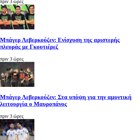
πριν 3 ώρες
Μπάγερ Λεβερκούζεν: Ενίσχυση της αριστερής
πλευράς με Γκουτιέρεζ
πριν 3 ώρες
Μπάγερ Λεβερκούζεν: Στα υπόψη για την αμυντική
λειτουργία ο Μαυροπάνος
πριν 3 ώρες