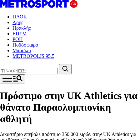
ΠΑΟΚ
Άρης
Ηρακλής
ΕΠΣΜ
ΡΟΗ
Ποδόσφαιρο
Μπάσκετ
METROPOLIS 95.5
Πρόστιμο στην UK Athletics για
θάνατο Παραολυμπιονίκη
αθλητή
Δικαστήριο επέβαλε πρόστιμο 350.000 λιρών στην UK Athletics για
τον θάνατο Παραολυμπιονίκη αθλητή από λάθος τοποθέτηση