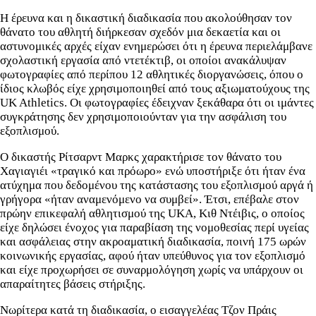
Η έρευνα και η δικαστική διαδικασία που ακολούθησαν τον
θάνατο του αθλητή διήρκεσαν σχεδόν μια δεκαετία και οι
αστυνομικές αρχές είχαν ενημερώσει ότι η έρευνα περιελάμβανε
σχολαστική εργασία από ντετέκτιβ, οι οποίοι ανακάλυψαν
φωτογραφίες από περίπου 12 αθλητικές διοργανώσεις, όπου ο
ίδιος κλωβός είχε χρησιμοποιηθεί από τους αξιωματούχους της
UK Athletics. Οι φωτογραφίες έδειχναν ξεκάθαρα ότι οι ιμάντες
συγκράτησης δεν χρησιμοποιούνταν για την ασφάλιση του
εξοπλισμού.
Ο δικαστής Ρίτσαρντ Μαρκς χαρακτήρισε τον θάνατο του
Χαγιαγιέι «τραγικό και πρόωρο» ενώ υποστήριξε ότι ήταν ένα
ατύχημα που δεδομένου της κατάστασης του εξοπλισμού αργά ή
γρήγορα «ήταν αναμενόμενο να συμβεί». Έτσι, επέβαλε στον
πρώην επικεφαλή αθλητισμού της UKΑ, Κιθ Ντέιβις, ο οποίος
είχε δηλώσει ένοχος για παραβίαση της νομοθεσίας περί υγείας
και ασφάλειας στην ακροαματική διαδικασία, ποινή 175 ωρών
κοινωνικής εργασίας, αφού ήταν υπεύθυνος για τον εξοπλισμό
και είχε προχωρήσει σε συναρμολόγηση χωρίς να υπάρχουν οι
απαραίτητες βάσεις στήριξης.
Νωρίτερα κατά τη διαδικασία, ο εισαγγελέας Τζον Πράις