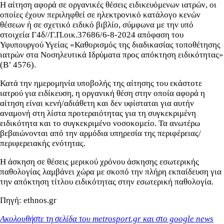
Η αίτηση αφορά σε οργανικές θέσεις ειδικευόμενων ιατρών, οι
οποίες έχουν περιληφθεί σε ηλεκτρονικό κατάλογο κενών
θέσεων ή σε σχετικό ειδικό βιβλίο, σύμφωνα με την υπό
στοιχεία Γ4δ//Γ.Π.οικ.37686/6-8-2024 απόφαση του
Υφυπουργού Υγείας «Καθορισμός της διαδικασίας τοποθέτησης
ιατρών στα Νοσηλευτικά Ιδρύματα προς απόκτηση ειδικότητας»
(Β’ 4576).
Κατά την ημερομηνία υποβολής της αίτησης του εκάστοτε
ιατρού για ειδίκευση, η οργανική θέση στην οποία αφορά η
αίτηση είναι κενή/αδιάθετη και δεν υφίσταται για αυτήν
αναμονή στη λίστα προτεραιότητας για τη συγκεκριμένη
ειδικότητα και το συγκεκριμένο νοσοκομείο. Τα ανωτέρω
βεβαιώνονται από την αρμόδια υπηρεσία της περιφέρειας/
περιφερειακής ενότητας.
Η άσκηση σε θέσεις μερικού χρόνου άσκησης εσωτερικής
παθολογίας λαμβάνει χώρα με σκοπό την πλήρη εκπαίδευση για
την απόκτηση τίτλου ειδικότητας στην εσωτερική παθολογία.
Πηγή: ethnos.gr
Ακολουθήστε τη σελίδα του metrosport.gr και στο google news