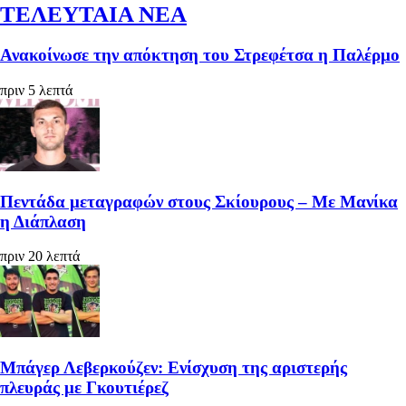
ΤΕΛΕΥΤΑΙΑ ΝΕΑ
Ανακοίνωσε την απόκτηση του Στρεφέτσα η Παλέρμο
πριν 5 λεπτά
Πεντάδα μεταγραφών στους Σκίουρους – Με Μανίκα
η Διάπλαση
πριν 20 λεπτά
Μπάγερ Λεβερκούζεν: Ενίσχυση της αριστερής
πλευράς με Γκουτιέρεζ