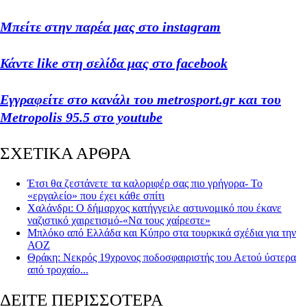
Μπείτε στην παρέα μας στο instagram
Κάντε like στη σελίδα μας στο facebook
Εγγραφείτε στο κανάλι του metrosport.gr και του
Metropolis 95.5 στο youtube
ΣΧΕΤΙΚΑ ΑΡΘΡΑ
Έτσι θα ζεστάνετε τα καλοριφέρ σας πιο γρήγορα- Το
«εργαλείο» που έχει κάθε σπίτι
Χαλάνδρι: Ο δήμαρχος κατήγγειλε αστυνομικό που έκανε
ναζιστικό χαιρετισμό-«Να τους χαίρεστε»
Μπλόκο από Ελλάδα και Κύπρο στα τουρκικά σχέδια για την
ΑΟΖ
Θράκη: Νεκρός 19χρονος ποδοσφαιριστής του Αετού ύστερα
από τροχαίο...
ΔΕΙΤΕ ΠΕΡΙΣΣΟΤΕΡΑ