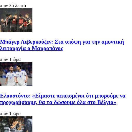
πριν 35 λεπτά
Μπάγερ Λεβερκούζεν: Στα υπόψη για την αμυντική
λειτουργία ο Μαυροπάνος
πριν 1 ώρα
Ελουστόντο: «Είμαστε πεπεισμένοι ότι μπορούμε να
προχωρήσουμε, θα τα δώσουμε όλα στο Βέλγιο»
πριν 1 ώρα