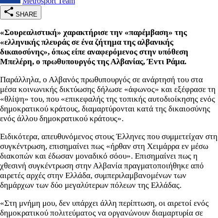
Metrosport Team
SHARE
«Σουρεαλιστική» χαρακτήρισε την «παρέμβαση» της
«ελληνικής πλευράς σε ένα ζήτημα της αλβανικής
δικαιοσύνης», όπως είπε αναφερόμενος στην υπόθεση
Μπελέρη, ο πρωθυπουργός της Αλβανίας, Έντι Ράμα.
Παράλληλα, ο Αλβανός πρωθυπουργός σε ανάρτησή του στα
μέσα κοινωνικής δικτύωσης δήλωσε «άφωνος» και εξέφρασε τη
«θλίψη» του, που «επικεφαλής της τοπικής αυτοδιοίκησης ενός
δημοκρατικού κράτους, διαμαρτύρονται κατά της δικαιοσύνης
ενός άλλου δημοκρατικού κράτους».
Ειδικότερα, απευθυνόμενος στους Έλληνες που συμμετείχαν στη
συγκέντρωση, επισημαίνει πως «ήρθαν στη Χειμάρρα εν μέσω
διακοπών και έδωσαν μοναδικό σόου». Επισημαίνει πως η
χθεσινή συγκέντρωση στην Αλβανία πραγματοποιήθηκε από
αιρετές αρχές στην Ελλάδα, συμπεριλαμβανομένων των
δημάρχων των δύο μεγαλύτερων πόλεων της Ελλάδας.
«Στη μνήμη μου, δεν υπάρχει άλλη περίπτωση, οι αιρετοί ενός
δημοκρατικού πολιτεύματος να οργανώνουν διαμαρτυρία σε