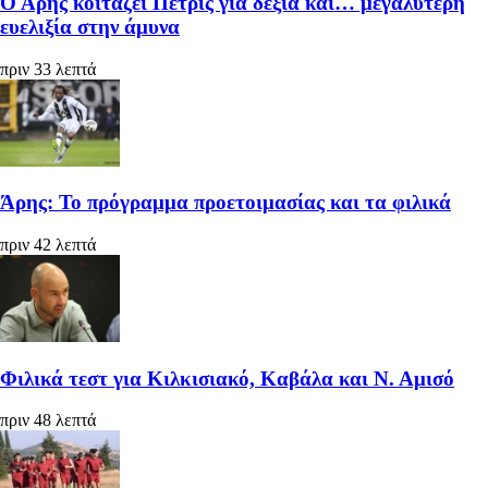
Ο Άρης κοιτάζει Πετρίς για δεξιά και… μεγαλύτερη
ευελιξία στην άμυνα
πριν 33 λεπτά
Άρης: Το πρόγραμμα προετοιμασίας και τα φιλικά
πριν 42 λεπτά
Φιλικά τεστ για Κιλκισιακό, Καβάλα και Ν. Αμισό
πριν 48 λεπτά