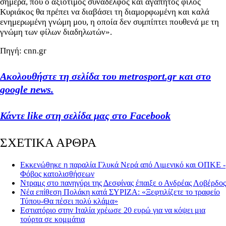
σήμερα, που ο αξιότιμος συνάδελφος και αγαπητός φίλος
Κυριάκος θα πρέπει να διαβάσει τη διαμορφωμένη και καλά
ενημερωμένη γνώμη μου, η οποία δεν συμπίπτει πουθενά με τη
γνώμη των φίλων διαδηλωτών».
Πηγή: cnn.gr
Ακολουθήστε τη σελίδα του metrosport.gr και στο
google news.
Κάντε like στη σελίδα μας στο Facebook
ΣΧΕΤΙΚΑ ΑΡΘΡΑ
Εκκενώθηκε η παραλία Γλυκά Νερά από Λιμενικό και ΟΠΚΕ -
Φόβος κατολισθήσεων
Ντραμς στο πανηγύρι της Δεσφίνας έπαιξε ο Ανδρέας Λοβέρδος
Νέα επίθεση Πολάκη κατά ΣΥΡΙΖΑ: «Ξεφτιλίζετε το τραφείο
Τύπου-Θα πέσει πολύ κλάμα»
Εστιατόριο στην Ιταλία χρέωσε 20 ευρώ για να κόψει μια
τούρτα σε κομμάτια