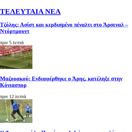
ΤΕΛΕΥΤΑΙΑ ΝΕΑ
Τζόλης: Ασίστ και κερδισμένο πέναλτι στο Άρσεναλ –
Ντόρτμουντ
πριν 5 λεπτά
Μαζουακού: Ενδιαφέρθηκε ο Άρης, κατέληξε στην
Κόνιασπορ
πριν 12 λεπτά