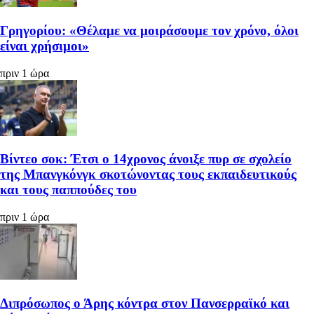
Γρηγορίου: «Θέλαμε να μοιράσουμε τον χρόνο, όλοι
είναι χρήσιμοι»
πριν 1 ώρα
Βίντεο σοκ: Έτσι ο 14χρονος άνοιξε πυρ σε σχολείο
της Μπανγκόνγκ σκοτώνοντας τους εκπαιδευτικούς
και τους παππούδες του
πριν 1 ώρα
Διπρόσωπος ο Άρης κόντρα στον Πανσερραϊκό και