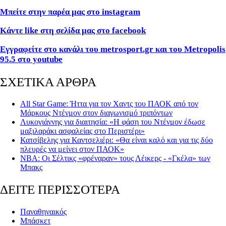
Μπείτε στην παρέα μας στο instagram
Κάντε like στη σελίδα μας στο facebook
Εγγραφείτε στο κανάλι του metrosport.gr και του Metropolis
95.5 στο youtube
ΣΧΕΤΙΚΑ ΑΡΘΡΑ
All Star Game: Ήττα για τον Χαντς του ΠΑΟΚ από τον
Μάρκους Ντένμον στον διαγωνισμό τριπόντων
Λυκογιάννης για διαιτησία: «Η φάση του Ντένμον έδωσε
μαξιλαράκι ασφαλείας στο Περιστέρι»
Κατσίβελης για Καντσελιέρι: «Θα είναι καλό και για τις δύο
πλευρές να μείνει στον ΠΑΟΚ»
ΝΒΑ: Οι Σέλτικς «φρέναραν» τους Λέικερς - «Γκέλα» των
Μπακς
ΔΕΙΤΕ ΠΕΡΙΣΣΟΤΕΡΑ
Παναθηναικός
Μπάσκετ