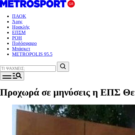
ΠΑΟΚ
Άρης
Ηρακλής
ΕΠΣΜ
ΡΟΗ
Ποδόσφαιρο
Μπάσκετ
METROPOLIS 95.5
Προχωρά σε μηνύσεις η ΕΠΣ Θε