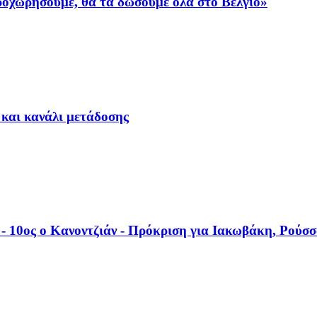
προχωρήσουμε, θα τα δώσουμε όλα στο Βέλγιο»
 και κανάλι μετάδοσης
- 10ος ο Κανοντζιάν - Πρόκριση για Ιακωβάκη, Ρούσ