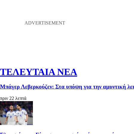
ΤΕΛΕΥΤΑΙΑ ΝΕΑ
Μπάγερ Λεβερκούζεν: Στα υπόψη για την αμυντική λε
πριν 22 λεπτά