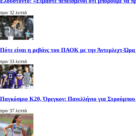
Ελουστόντο: «Είμαστε πεπεισμένοι ότι μπορούμε να 
πριν 32 λεπτά
Πότε είναι η ρεβάνς του ΠΑΟΚ με την Άντερλεχτ-Ώρα
πριν 33 λεπτά
Παγκόσμιο Κ20, Όρεγκον: Πανελλήνιο για Στρούμπου 
πριν 37 λεπτά