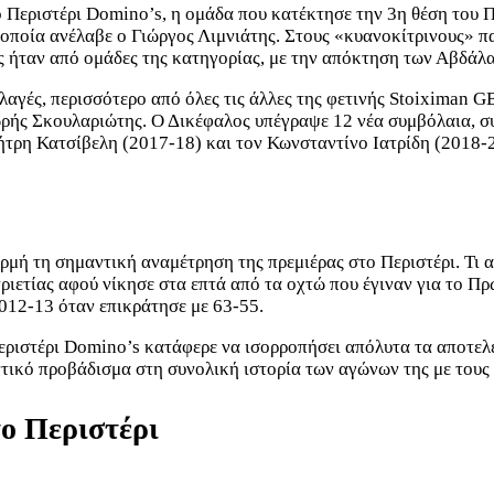
ο Περιστέρι Domino’s, η ομάδα που κατέκτησε την 3η θέση του
 οποία ανέλαβε ο Γιώργος Λιμνιάτης. Στους «κυανοκίτρινους» π
ς ήταν από ομάδες της κατηγορίας, με την απόκτηση των Αβδάλα
γές, περισσότερο από όλες τις άλλες της φετινής Stoiximan GB
δωρής Σκουλαριώτης. Ο Δικέφαλος υπέγραψε 12 νέα συμβόλαια,
ήτρη Κατσίβελη (2017-18) και τον Κωνσταντίνο Ιατρίδη (2018-
ρμή τη σημαντική αναμέτρηση της πρεμιέρας στο Περιστέρι. Τι 
ριετίας αφού νίκησε στα επτά από τα οχτώ που έγιναν για το Πρ
2012-13 όταν επικράτησε με 63-55.
 Περιστέρι Domino’s κατάφερε να ισορροπήσει απόλυτα τα αποτ
τικό προβάδισμα στη συνολική ιστορία των αγώνων της με τους 
το Περιστέρι