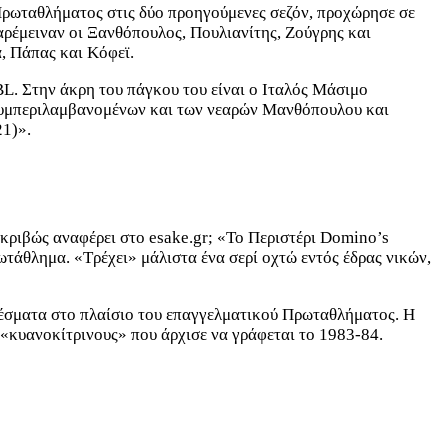
 Πρωταθλήματος στις δύο προηγούμενες σεζόν, προχώρησε σε
αρέμειναν οι Ξανθόπουλος, Πουλιανίτης, Ζούγρης και
, Πάπας και Κόφεϊ.
L. Στην άκρη του πάγκου του είναι ο Ιταλός Μάσιμο
 συμπεριλαμβανομένων και των νεαρών Μανθόπουλου και
21)».
ακριβώς αναφέρει στο esake.gr; «Το Περιστέρι Domino’s
ωτάθλημα. «Τρέχει» μάλιστα ένα σερί οχτώ εντός έδρας νικών,
ελέσματα στο πλαίσιο του επαγγελματικού Πρωταθλήματος. Η
«κυανοκίτρινους» που άρχισε να γράφεται το 1983-84.