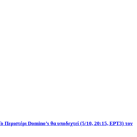
Το Περιστέρι Domino’s θα υποδεχτεί (5/10, 20:15, ΕΡΤ3) τον