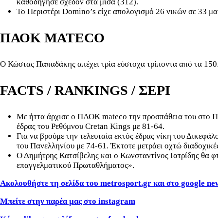
καθοδήγησε σχεδόν στα μισά (312).
Το Περιστέρι Domino’s είχε απολογισμό 26 νικών σε 33 μ
ΠΑΟΚ MATECO
Ο Κώστας Παπαδάκης απέχει τρία εύστοχα τρίποντα από τα 150.
FACTS / RANKINGS / ΣΕΡΙ
Με ήττα άρχισε ο ΠΑΟΚ mateco την προσπάθεια του στο Πρ
έδρας του Ρεθύμνου Cretan Kings με 81-64.
Για να βρούμε την τελευταία εκτός έδρας νίκη του Δικεφά
του Πανελληνίου με 74-61. Έκτοτε μετράει οχτώ διαδοχικέ
Ο Δημήτρης Κατσίβελης και ο Κωνσταντίνος Ιατρίδης θα φ
επαγγελματικού Πρωταθλήματος».
Ακολουθήστε τη σελίδα του metrosport
.gr
και στο google ne
Μπείτε στην παρέα μας στο instagram