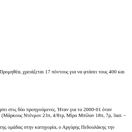
Προμηθέα, χρειάζεται 17 πόντους για να φτάσει τους 400 και
σει στις δύο προηγούμενες. Ήταν για το 2000-01 όταν
7 (Μάρκους Ντένμον 23π, 4/8τρ, Μίρο Μπίλαν 18π, 7ρ, 3ασ. –
 της ομάδας στην κατηγορία, ο Αργύρης Πεδουλάκης την